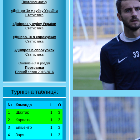
Протокол матчу
«Дніпро-1» у кубку України
Статистика
«Дніпро» у кубку України
Статистика
«Дніпро-1» в єврокубках
Статистика
«Дніпро» в єврокубках
Статистика
Оновлення в розділі
Програмки
Повний сезон 2015/2016
Турнірна таблиця:
№
Команда
І
О
1
Шахтар
1
3
2
Карпати
1
3
3
Епіцентр
1
3
4
Зоря
1
3