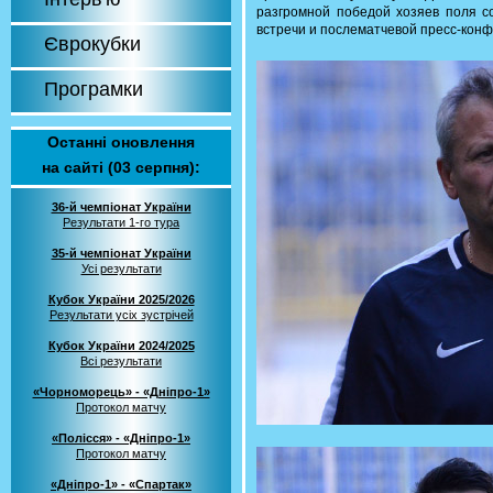
разгромной победой хозяев поля с
встречи и послематчевой пресс-кон
Єврокубки
Програмки
Останні оновлення
на сайті (03 серпня):
36-й чемпіонат України
Результати 1-го тура
35-й чемпіонат України
Усі результати
Кубок України 2025/2026
Результати усіх зустрічей
Кубок України 2024/2025
Всі результати
«Чорноморець» - «Дніпро-1»
Протокол матчу
«Полісся» - «Дніпро-1»
Протокол матчу
«Дніпро-1» - «Спартак»