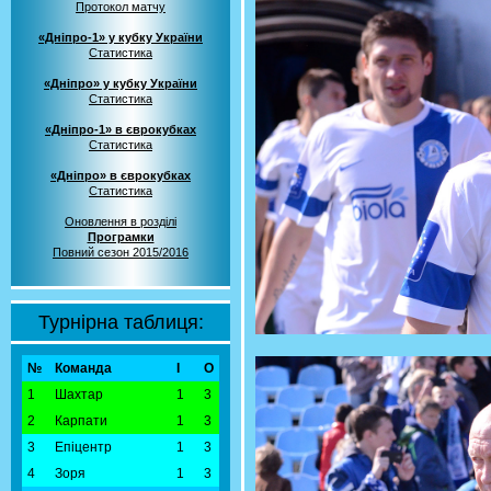
Протокол матчу
«Дніпро-1» у кубку України
Статистика
«Дніпро» у кубку України
Статистика
«Дніпро-1» в єврокубках
Статистика
«Дніпро» в єврокубках
Статистика
Оновлення в розділі
Програмки
Повний сезон 2015/2016
Турнірна таблиця:
№
Команда
І
О
1
Шахтар
1
3
2
Карпати
1
3
3
Епіцентр
1
3
4
Зоря
1
3