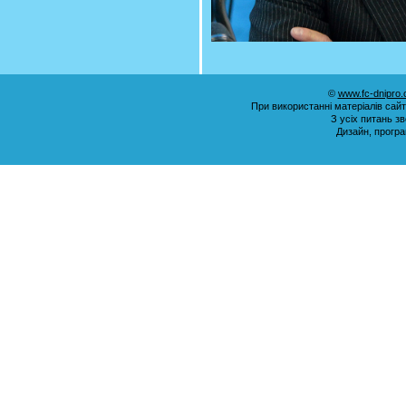
©
www.fc-dnipro
При використанні матеріалів сай
З усіх питань з
Дизайн, прогр