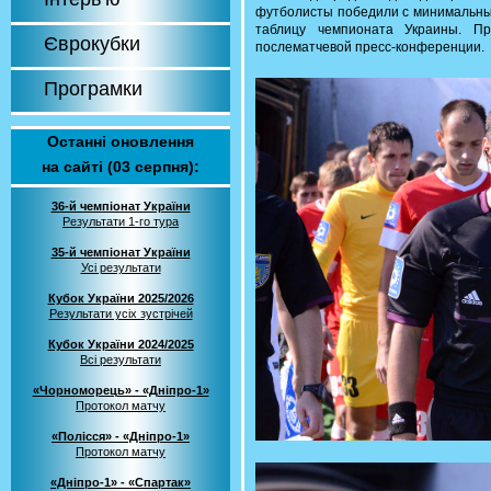
футболисты победили с минимальным
таблицу чемпионата Украины. П
Єврокубки
послематчевой пресс-конференции.
Програмки
Останні оновлення
на сайті (03 серпня):
36-й чемпіонат України
Результати 1-го тура
35-й чемпіонат України
Усі результати
Кубок України 2025/2026
Результати усіх зустрічей
Кубок України 2024/2025
Всі результати
«Чорноморець» - «Дніпро-1»
Протокол матчу
«Полісся» - «Дніпро-1»
Протокол матчу
«Дніпро-1» - «Спартак»