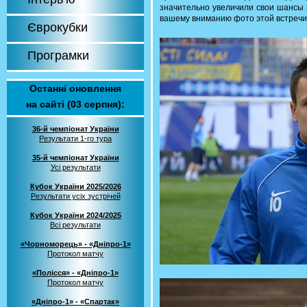
значительно увеличили свои шансы 
вашему вниманию фото этой встречи
Єврокубки
Програмки
Останні оновлення
на сайті (03 серпня):
36-й чемпіонат України
Результати 1-го тура
35-й чемпіонат України
Усі результати
Кубок України 2025/2026
Результати усіх зустрічей
Кубок України 2024/2025
Всі результати
«Чорноморець» - «Дніпро-1»
Протокол матчу
«Полісся» - «Дніпро-1»
Протокол матчу
«Дніпро-1» - «Спартак»