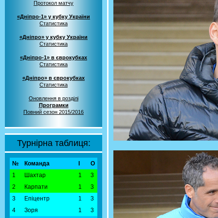
Протокол матчу
«Дніпро-1» у кубку України
Статистика
«Дніпро» у кубку України
Статистика
«Дніпро-1» в єврокубках
Статистика
«Дніпро» в єврокубках
Статистика
Оновлення в розділі
Програмки
Повний сезон 2015/2016
Турнірна таблиця:
№
Команда
І
О
1
Шахтар
1
3
2
Карпати
1
3
3
Епіцентр
1
3
4
Зоря
1
3