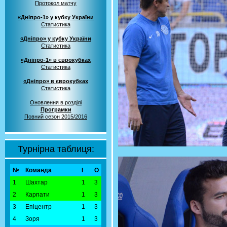
Протокол матчу
«Дніпро-1» у кубку України
Статистика
«Дніпро» у кубку України
Статистика
«Дніпро-1» в єврокубках
Статистика
«Дніпро» в єврокубках
Статистика
Оновлення в розділі
Програмки
Повний сезон 2015/2016
Турнірна таблиця:
№
Команда
І
О
1
Шахтар
1
3
2
Карпати
1
3
3
Епіцентр
1
3
4
Зоря
1
3