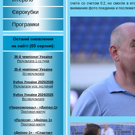
счете со счетом 0:2, но смогли в 
вниманию фото поединка и послемат
Єврокубки
Програмки
Останні оновлення
на сайті (03 серпня):
36-й чемпіонат України
Результати 1-го тура
35-й чемпіонат України
Усі результати
Кубок України 2025/2026
Результати усіх зустрічей
Кубок України 2024/2025
Всі результати
«Чорноморець» - «Дніпро-1»
Протокол матчу
«Полісся» - «Дніпро-1»
Протокол матчу
«Дніпро-1» - «Спартак»