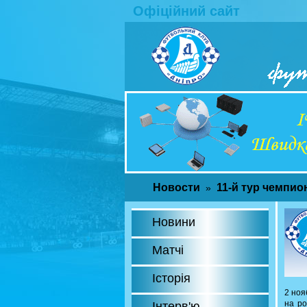
Офіційний сайт
Новости
11-й тур чемпио
»
Новини
Матчі
Історія
2 ноя
на ро
Інтерв'ю