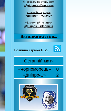
«Перевагу не втримали»
«Дніпро» - «Ворскла»
«Нічия без феєрії»
«Дніпро» - «Сталь»
«Блискучий початок»
«Дніпро» - «Волинь»
Дивитися всі звіти...
Новинна стрічка RSS
Останній матч
«Чорноморець»
0
«Дніпро-1»
2