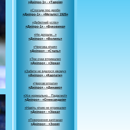
«Дніпро-1» - «Таврія»
«Спогади про дербі»
«Дніпро-1» - «Металіст 1925»
«Дебютний успіх»
«Дніпро-1» - «Буковина»
«Не дограли...»
«Дніпро» - «Волинь»
«Чергова нічия»
«Дніпро» - «Сталь»
«Три очки втримали»
«Дніпро» - «Зірка»
«Забити не вдалося нікому»
«Дніпро» - «Карпати»
«Чергові втрати»
«Дніпро» - «Динамо»
«Усе нормально... Падаємо!»
«Дніпро» - «Олександрія»
«Навіть нічию не втримали»
«Дніпро» - «Зірка»
«Повернення капітана»
«Дніпро» - «Зоря»