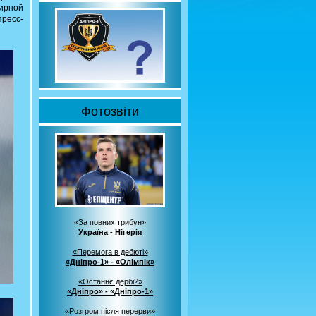
нирной
ресс-
Фотозвіти
«За повних трибун»
Україна - Нігерія
«Перемога в дебюті»
«Дніпро-1» - «Олімпік»
«Останнє дербі?»
«Дніпро» - «Дніпро-1»
«Розгром після перерви»