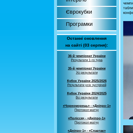
чемпи
табл
Єврокубки
конф
Програмки
Останні оновлення
на сайті (03 серпня):
36-й чемпіонат України
Результати 1-го тура
35-й чемпіонат України
Усі результати
Кубок України 2025/2026
Результати усіх зустрічей
Кубок України 2024/2025
Всі результати
«Чорноморець» - «Дніпро-1»
Протокол матчу
«Полісся» - «Дніпро-1»
Протокол матчу
«Дніпро-1» - «Спартак»