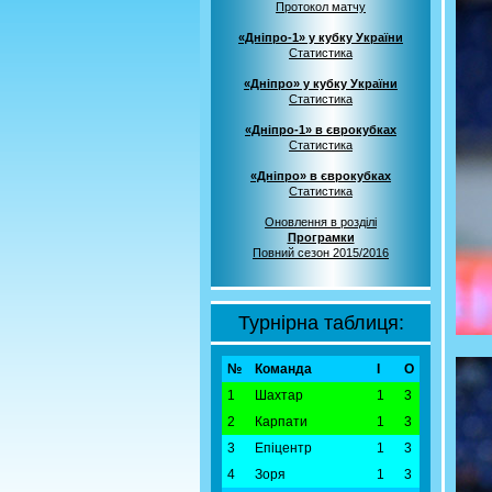
Протокол матчу
«Дніпро-1» у кубку України
Статистика
«Дніпро» у кубку України
Статистика
«Дніпро-1» в єврокубках
Статистика
«Дніпро» в єврокубках
Статистика
Оновлення в розділі
Програмки
Повний сезон 2015/2016
Турнірна таблиця:
№
Команда
І
О
1
Шахтар
1
3
2
Карпати
1
3
3
Епіцентр
1
3
4
Зоря
1
3