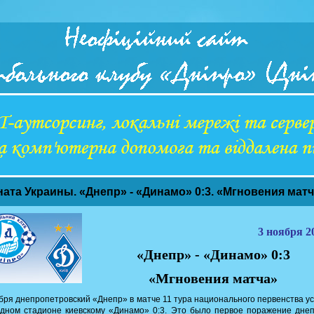
ната Украины. «Днепр» - «Динамо» 0:3. «Мгновения мат
3 ноября 20
«Днепр» - «Динамо» 0:3
«Мгновения матча»
бря днепропетровский «Днепр» в матче 11 тура национального первенства у
дном стадионе киевскому «Динамо» 0:3. Это было первое поражение дне