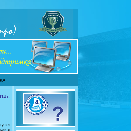
ча»
14 г.
ступил
прян в