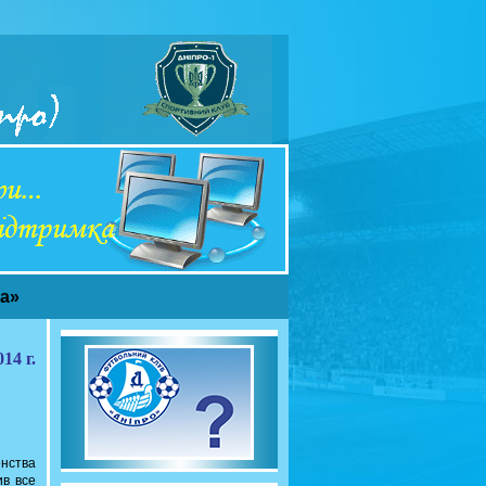
ча»
14 г.
енства
ив все