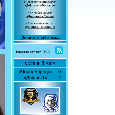
«Перевагу не втримали»
«Дніпро» - «Ворскла»
«Нічия без феєрії»
«Дніпро» - «Сталь»
«Блискучий початок»
«Дніпро» - «Волинь»
Дивитися всі звіти...
Новинна стрічка RSS
Останній матч
«Чорноморець»
0
«Дніпро-1»
2