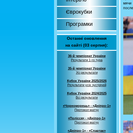
мячи
после
Єврокубки
Програмки
Останні оновлення
на сайті (03 серпня):
36-й чемпіонат України
Результати 1-го тура
35-й чемпіонат України
Усі результати
Кубок України 2025/2026
Результати усіх зустрічей
Кубок України 2024/2025
Всі результати
«Чорноморець» - «Дніпро-1»
Протокол матчу
«Полісся» - «Дніпро-1»
Протокол матчу
«Дніпро-1» - «Спартак»