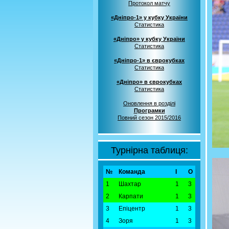
Протокол матчу
«Дніпро-1» у кубку України
Статистика
«Дніпро» у кубку України
Статистика
«Дніпро-1» в єврокубках
Статистика
«Дніпро» в єврокубках
Статистика
Оновлення в розділі
Програмки
Повний сезон 2015/2016
Турнірна таблиця:
№
Команда
І
О
1
Шахтар
1
3
2
Карпати
1
3
3
Епіцентр
1
3
4
Зоря
1
3