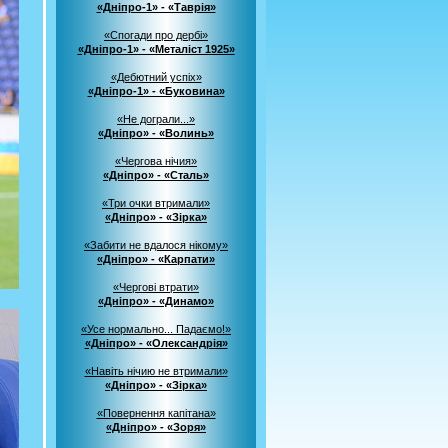
«Дніпро-1» - «Таврія»
«Спогади про дербі»
«Дніпро-1» - «Металіст 1925»
«Дебютний успіх»
«Дніпро-1» - «Буковина»
«Не дограли...»
«Дніпро» - «Волинь»
«Чергова нічия»
«Дніпро» - «Сталь»
«Три очки втримали»
«Дніпро» - «Зірка»
«Забити не вдалося нікому»
«Дніпро» - «Карпати»
«Чергові втрати»
«Дніпро» - «Динамо»
«Усе нормально... Падаємо!»
«Дніпро» - «Олександрія»
«Навіть нічию не втримали»
«Дніпро» - «Зірка»
«Повернення капітана»
«Дніпро» - «Зоря»