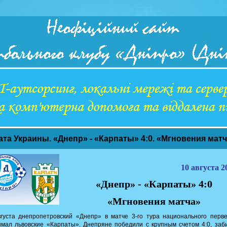
ата Украины. «Днепр» - «Карпаты» 4:0. «Мгновения мат
10 августа 20
«Днепр» - «Карпаты» 4:0
«Мгновения матча»
густа днепропетровский «Днепр» в матче 3-го тура национального перв
мал львовские «Карпаты». Днепряне победили с крупным счетом 4:0, заб