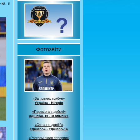
нка и
Фотозвіти
«За повних трибун»
Україна - Нігерія
«Перемога в дебюті»
«Дніпро-1» - «Олімпік»
«Останнє дербі?»
«Дніпро» - «Дніпро-1»
«Розгром після перерви»