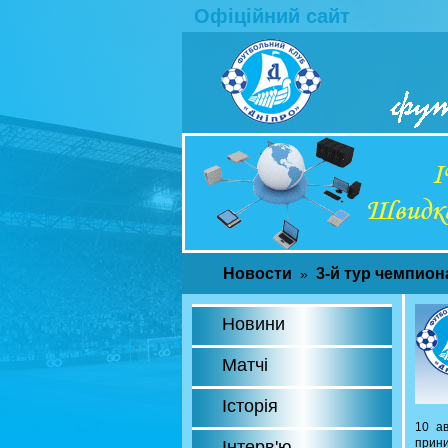
Офіційний сайт
Новости
3-й тур чемпион
»
Новини
Матчі
Історія
10 ав
прини
Інтерв'ю