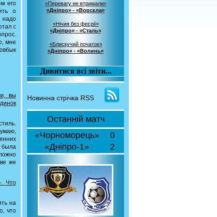
ем его
«Перевагу не втримали»
«Дніпро» - «Ворскла»
ить о
 надо
«Нічия без феєрії»
отал с
«Дніпро» - «Сталь»
опрос.
о, мне
«Блискучий початок»
Довбык
«Дніпро» - «Волинь»
Дивитися всі звіти...
и, вы
Новинна стрічка RSS
динок
Останній матч
стиль.
умаю,
«Чорноморець»
0
сенних
«Дніпро-1»
2
а была
сложно
тве же
. Что
ить на
о, что