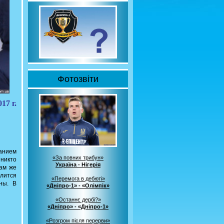
Фотозвіти
17 г.
анием
«За повних трибун»
 никто
Україна - Нігерія
Сам же
длится
«Перемога в дебюті»
ны. В
«Дніпро-1» - «Олімпік»
«Останнє дербі?»
«Дніпро» - «Дніпро-1»
«Розгром після перерви»