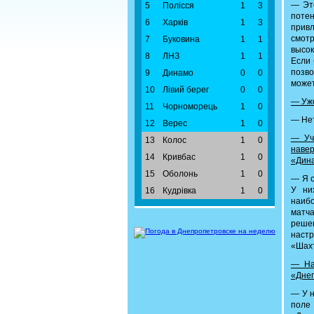
— Это
5
Полісся
1
3
поте
6
Харків
1
3
прив
смотр
7
Буковина
1
1
высок
8
ЛНЗ
1
1
Если 
позво
9
Динамо
0
0
может
10
Лівий берег
0
0
— Уже
11
Чорноморець
1
0
— Нет
12
Верес
1
0
— Уч
13
Колос
1
0
наве
14
Кривбас
1
0
«Дин
15
Оболонь
1
0
— Я с
У ни
16
Кудрівка
1
0
наибо
матча
решен
настр
«Шахт
— На
«Дне
— У н
поле 