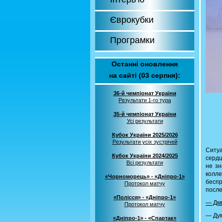
Єврокубки
Програмки
Останні оновлення
на сайті (03 серпня):
36-й чемпіонат України
Результати 1-го тура
35-й чемпіонат України
Усі результати
Кубок України 2025/2026
Результати усіх зустрічей
Ситу
Кубок України 2024/2025
сердц
Всі результати
не зн
колле
«Чорноморець» - «Дніпро-1»
бесп
Протокол матчу
после
«Полісся» - «Дніпро-1»
— Дми
Протокол матчу
— Дум
«Дніпро-1» - «Спартак»