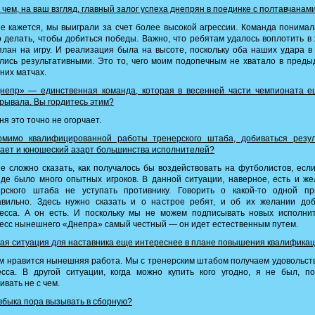
 чем, на ваш взгляд, главный залог успеха днепрян в поединке с полтавчанам
 кажется, мы выиграли за счет более высокой агрессии. Команда понимал
 делать, чтобы добиться победы. Важно, что ребятам удалось воплотить в
лан на игру. И реализация была на высоте, поскольку оба наших удара в
лись результативными. Это то, чего моим подопечным не хватало в пред
них матчах.
непр» — единственная команда, которая в весенней части чемпионата е
рывала. Вы гордитесь этим?
я это точно не огорчает.
мимо квалифицированной работы тренерского штаба, добиваться резул
ает и юношеский азарт большинства исполнителей?
 сложно сказать, как получалось бы воздействовать на футболистов, есл
де было много опытных игроков. В данной ситуации, наверное, есть и ж
ерского штаба не уступать противнику. Говорить о какой-то одной пр
авильно. Здесь нужно сказать и о настрое ребят, и об их желании доб
ресса. А он есть. И поскольку мы не можем подписывать новых исполнит
есс нынешнего «Днепра» самый честный — он идет естественным путем.
ая ситуация для наставника еще интереснее в плане повышения квалифика
 нравится нынешняя работа. Мы с тренерским штабом получаем удовольст
сса. В другой ситуации, когда можно купить кого угодно, я не был, п
ивать не с чем.
быка пора вызывать в сборную?