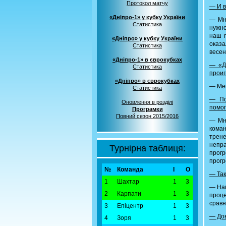
Протокол матчу
— И в
«Дніпро-1» у кубку України
— Мне
Статистика
нужно
наш п
«Дніпро» у кубку України
оказа
Статистика
весен
«Дніпро-1» в єврокубках
— «Д
Статистика
проиг
«Дніпро» в єврокубках
— Мен
Статистика
— По
Оновлення в розділі
помог
Програмки
Повний сезон 2015/2016
— Мне
коман
трен
непр
Турнірна таблиця:
прог
прогр
№
Команда
І
О
— Так
1
Шахтар
1
3
— Нам
2
Карпати
1
3
проце
сравн
3
Епіцентр
1
3
— Дов
4
Зоря
1
3