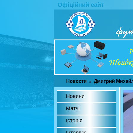
Офіційний сайт
Новости
Дмитрий Михайл
»
Новини
Матчі
Історія
Інтерв'ю