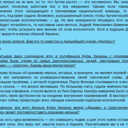
 вопрос не ко мне, но то, что Артем растет, — это несомненно. Мы зна
нциал, поскольку работаем бок о бок ежедневно. Однако если говор
лечении этого нападающего к тренировкам национальной команды, то
еть, под какие задачи. Возможно, в расширенный список, чтобы Артем пораб
оклассными исполнителями, — да. Но мне некорректно обсуждать этот в
будет потребность, то наставник сине-желтых, Андрей Николаевич Шевченк
нит, чтобы услышать мое мнение об этом исполнителе. Хотя в будущем 
 вырасти в игрока сборной Украины.
 конец апреля. Вам что-то известно о дальнейшей судьбе «Днепра»?
.
итывая вашу следующую игру, в полуфинале Кубка Украины с горнякам
рняка были одним из самых заинтересованных людей, смотревших пое
амо» — «Шахтер». Каковы ваши впечатления?
кажу больше об оранжево-черных, которые, в принципе, не меняют игровой 
х все направлено на усовершенствование своей тактической схемы. Д
льшая проблема, с которой подопечные Паулу Фонсеки сталкиваются в ве
х сезона, — это вопрос мотивации. По большому счету, судьба чемпионств
а еще в феврале, и после вылета из Лиги Европы тренеру наверняка было 
оить своих футболистов на поединки внутренних соревнований. В мастерс
ер» сейчас превосходит всех, обладая наилучшим подбором исполнителей.
верное, все ждут финала Кубка Украины между «Динамо» и «Шахтером»
пр» может противопоставить оранжево-черным?
ас есть одна возможность — это совершить подвиг, а для этого нужно остав
все силы. Без веры нет смысла ехать в Харьков. Рассчитываем мы и на т