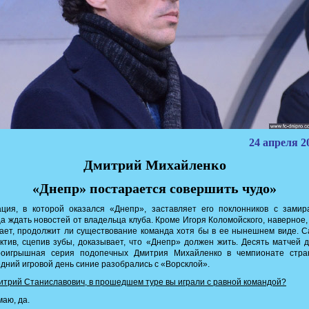
24 апреля 20
Дмитрий Михайленко
«Днепр» постарается совершить чудо»
ация, в которой оказался «Днепр», заставляет его поклонников с замир
а ждать новостей от владельца клуба. Кроме Игоря Коломойского, наверное,
ает, продолжит ли существование команда хотя бы в ее нынешнем виде. 
ктив, сцепив зубы, доказывает, что «Днепр» должен жить. Десять матчей 
роигрышная серия подопечных Дмитрия Михайленко в чемпионате стра
дний игровой день синие разобрались с «Ворсклой».
трий Станиславович, в прошедшем туре вы играли с равной командой?
аю, да.