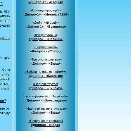
«Дніпро-1» - «Таврія»
и?
«Спогади про дербі»
а, что
«Дніпро-1» - «Металіст 1925»
 жизнь
 створ
«Дебютний успіх»
ыдущих
«Дніпро-1» - «Буковина»
«Не дограли...»
ще не
«Дніпро» - «Волинь»
«Чергова нічия»
«Дніпро» - «Сталь»
ьтата
«Три очки втримали»
«Дніпро» - «Зірка»
и бы в
«Забити не вдалося нікому»
елание
«Дніпро» - «Карпати»
ичине
иться
«Чергові втрати»
«Дніпро» - «Динамо»
елей,
«Усе нормально... Падаємо!»
«Дніпро» - «Олександрія»
ции?
вие от
«Навіть нічию не втримали»
«Дніпро» - «Зірка»
оэтому
«Повернення капітана»
«Дніпро» - «Зоря»