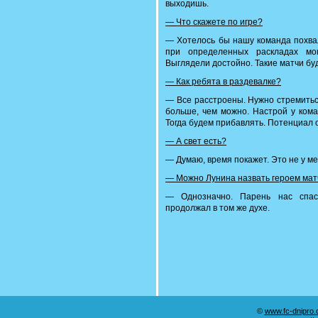
выходишь.
— Что скажете по игре?
— Хотелось бы нашу команда похвал
при определенных раскладах мог
Выглядели достойно. Такие матчи бу
— Как ребята в раздевалке?
— Все расстроены. Нужно стремитьс
больше, чем можно. Настрой у кома
Тогда будем прибавлять. Потенциал 
— А свет есть?
— Думаю, время покажет. Это не у м
— Можно Лунина назвать героем мат
— Однозначно. Парень нас спаса
продолжал в том же духе.
©
www.fc-dnipro