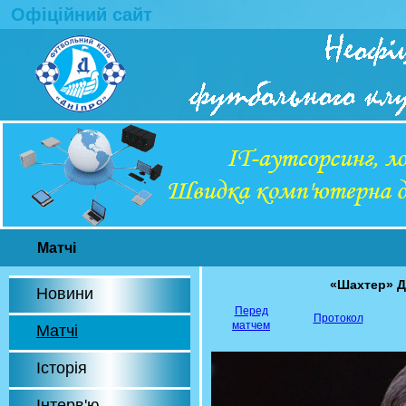
Офіційний сайт
Матчі
«Шахтер» Д
Новини
Перед
Протокол
матчем
Матчі
Історія
Інтерв'ю