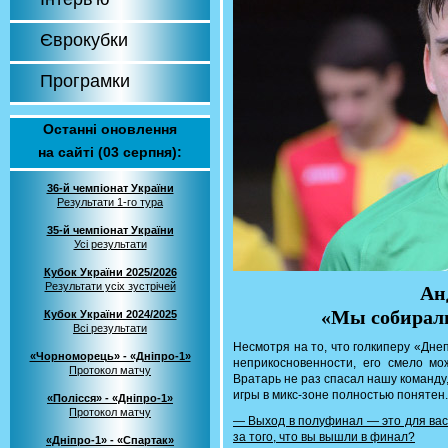
Єврокубки
Програмки
Останні оновлення
на сайті (03 серпня):
36-й чемпіонат України
Результати 1-го тура
35-й чемпіонат України
Усі результати
Кубок України 2025/2026
Результати усіх зустрічей
Ан
«Мы собирали
Кубок України 2024/2025
Всі результати
Несмотря на то, что голкиперу «Дне
«Чорноморець» - «Дніпро-1»
неприкосновенности, его смело м
Протокол матчу
Вратарь не раз спасал нашу команду,
игры в микс-зоне полностью понятен.
«Полісся» - «Дніпро-1»
Протокол матчу
— Выход в полуфинал — это для вас
за того, что вы вышли в финал?
«Дніпро-1» - «Спартак»