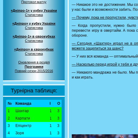
Протокол матчу
— Никакое это не достижение. Мы со
у нас были и возможности забить. По
«Дніпро-1» у кубку України
Статистика
— Почему, пока не пропустили, чувс
«Дніпро» у кубку України
— Когда пропустили, нужно было 
Статистика
перевести игру в овертайм. А пока 
обороне.
«Дніпро-1» в єврокубках
Статистика
— Сегодня «Шахтер» играл не в опт
можете зацепиться за шанс?
«Дніпро» в єврокубках
Статистика
— У них вся команда — оптимальный 
Оновлення в розділі
— Насколько перед игрой у тебя и д
Програмки
Повний сезон 2015/2016
— Никакого мандража не было. Мы пр
и как играть.
Турнірна таблиця:
№
Команда
І
О
1
Шахтар
1
3
2
Карпати
1
3
3
Епіцентр
1
3
4
Зоря
1
3