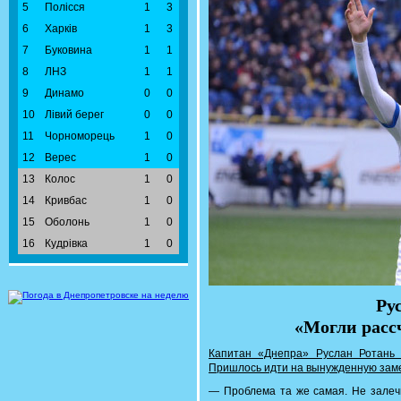
5
Полісся
1
3
6
Харків
1
3
7
Буковина
1
1
8
ЛНЗ
1
1
9
Динамо
0
0
10
Лівий берег
0
0
11
Чорноморець
1
0
12
Верес
1
0
13
Колос
1
0
14
Кривбас
1
0
15
Оболонь
1
0
16
Кудрівка
1
0
Ру
«Могли расс
Капитан «Днепра» Руслан Ротань 
Пришлось идти на вынужденную заме
— Проблема та же самая. Не залечи