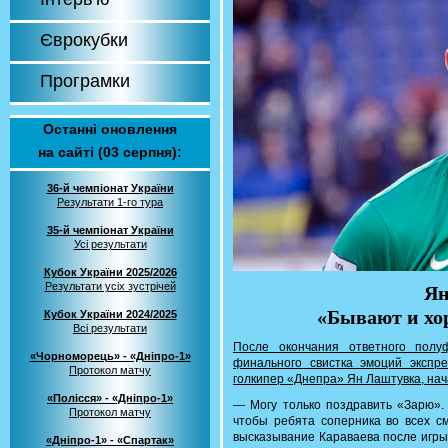
Єврокубки
Програмки
Останні оновлення
на сайті (03 серпня):
36-й чемпіонат України
Результати 1-го тура
35-й чемпіонат України
Усі результати
Кубок України 2025/2026
Результати усіх зустрічей
Ян
«Бывают и хо
Кубок України 2024/2025
Всі результати
После окончания ответного полу
«Чорноморець» - «Дніпро-1»
финального свистка эмоций экспр
Протокол матчу
голкипер «Днепра» Ян Лаштувка, нач
«Полісся» - «Дніпро-1»
— Могу только поздравить «Зарю». 
Протокол матчу
чтобы ребята соперника во всех с
высказывание Караваева после игры: 
«Дніпро-1» - «Спартак»