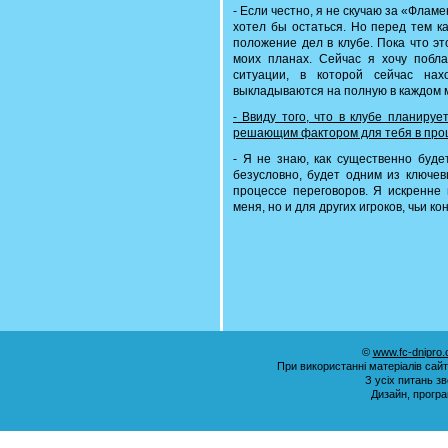
- Если честно, я не скучаю за «Фламе
хотел бы остаться. Но перед тем к
положение дел в клубе. Пока что э
моих планах. Сейчас я хочу побла
ситуации, в которой сейчас нах
выкладываются на полную в каждом 
- Ввиду того, что в клубе планиру
решающим фактором для тебя в проц
- Я не знаю, как существенно буде
безусловно, будет одним из ключев
процессе переговоров. Я искренне 
меня, но и для других игроков, чьи 
©
www.fc-dnipro
При використанні матеріалів сай
З усіх питань з
Дизайн, прогр