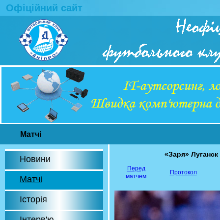
Офіційний сайт
Матчі
«Заря» Луганск
Новини
Перед
Протокол
матчем
Матчі
Історія
Інтерв'ю