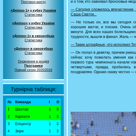
и о том, кто завоевал бронзовые меда
Протокол матчу
— Сегодня сложилось впечатление,
«Дніпро-1» у кубку України
Саша Сваток...
Статистика
— Не только он, все мы сегодня с
«Дніпро» у кубку України
хорошие матчи, и плохие. Очень о
Статистика
минуте. Для всех наших болельщико
«Дніпро-1» в єврокубках
трудности, вышли в финал. Жаль — н
Статистика
— Такие штрафные, что исполнил Тот
«Дніпро» в єврокубках
— Он попал в девятку, причем рико
Статистика
сейчас хочу пожелать умения как 
Оновлення в розділі
первого тура чемпионата начали гов
Програмки
четвертыми, правда, пробились 
Повний сезон 2015/2016
поздравляю. Однако скажу честно — 
Турнірна таблиця:
№
Команда
І
О
1
Шахтар
1
3
2
Карпати
1
3
3
Епіцентр
1
3
4
Зоря
1
3