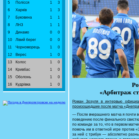
5
Полісся
1
3
6
Харків
1
3
7
Буковина
1
1
8
ЛНЗ
1
1
9
Динамо
0
0
10
Лівий берег
0
0
11
Чорноморець
1
0
12
Верес
1
0
13
Колос
1
0
14
Кривбас
1
0
15
Оболонь
1
0
Ро
16
Кудрівка
1
0
«Арбитраж ст
Роман Зозуля в интервью официа
произошедшие после матча «Днепра
— После вчерашнего матча я почти в
поведению после финального свистка
по команде за то, что в первом мат
помочь им в ответной игре против «
за ней с трибун — абсолютно разны