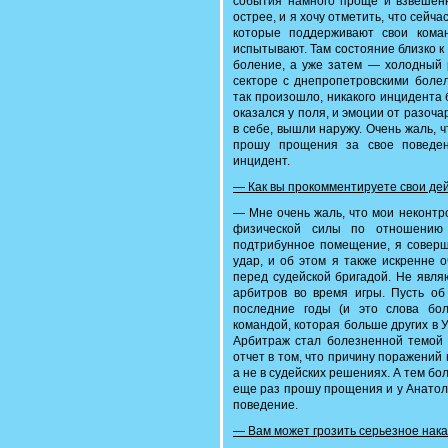
события намного проще и взвешенн
острее, и я хочу отметить, что сейч
которые поддерживают свои кома
испытывают. Там состояние близко к
боление, а уже затем — холодный р
секторе с днепропетровскими болел
так произошло, никакого инцидента 
оказался у поля, и эмоции от разоч
в себе, вышли наружу. Очень жаль, 
прошу прощения за свое поведен
инцидент.
— Как вы прокомментируете свои дей
— Мне очень жаль, что мои неконтр
физической силы по отношению 
подтрибунное помещение, я соверши
удар, и об этом я также искренне 
перед судейской бригадой. Не явля
арбитров во время игры. Пусть об 
последние годы (и это слова бо
командой, которая больше других в 
Арбитраж стал болезненной темой 
отчет в том, что причину поражений
а не в судейских решениях. А тем бо
еще раз прошу прощения и у Анатоли
поведение.
— Вам может грозить серьезное наказ