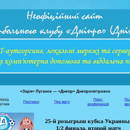
«Заря» Луганск — «Днепр» Днепропетровск
еред
Прес-
Пі
Протокол
Про матч
атчем
конференція
ма
25-й розыгрыш кубка Украины
1/2 финала, второй матч