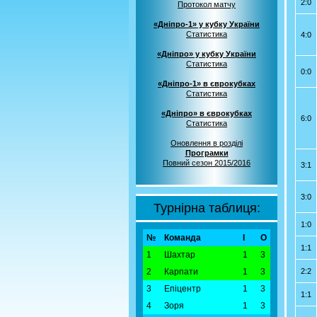
2:0
Протокол матчу
«Дніпро-1» у кубку України
Статистика
4:0
«Дніпро» у кубку України
Статистика
0:0
«Дніпро-1» в єврокубках
Статистика
«Дніпро» в єврокубках
6:0
Статистика
Оновлення в розділі
Програмки
Повний сезон 2015/2016
3:1
3:0
Турнірна таблиця:
1:0
№
Команда
І
О
1:1
1
Шахтар
1
3
2
Карпати
1
3
2:2
3
Епіцентр
1
3
1:1
4
Зоря
1
3