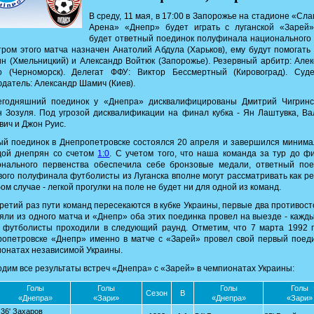
В среду, 11 мая, в 17:00 в Запорожье на стадионе «Сла
Арена» «Днепр» будет играть с луганской «Зарей»
будет ответный поединок полуфинала национального 
ром этого матча назначен Анатолий Абдула (Харьков), ему будут помогать
н (Хмельницкий) и Александр Войтюк (Запорожье). Резервный арбитр: Але
о (Черноморск). Делегат ФФУ: Виктор Бессмертный (Кировоград). Суде
датель: Александр Шамич (Киев).
егодняшний поединок у «Днепра» дисквалифицированы Дмитрий Чигринс
 Зозуля. Под угрозой дисквалификации на финал кубка - Ян Лаштувка, В
вич и Джон Руис.
й поединок в Днепропетровске состоялся 20 апреля и завершился миним
дой днепрян со счетом
1:0
. С учетом того, что наша команда за тур до 
онального первенства обеспечила себе бронзовые медали, ответный пое
вого полуфинала футболисты из Луганска вполне могут рассматривать как р
ом случае - легкой прогулки на поле не будет ни для одной из команд.
ретий раз пути команд пересекаются в кубке Украины, первые два противос
яли из одного матча и «Днепр» оба этих поединка провел на выезде - кажд
 футболисты проходили в следующий раунд. Отметим, что 7 марта 1992 г
опетровске «Днепр» именно в матче с «Зарей» провел свой первый поед
онатах независимой Украины.
дим все результаты встреч «Днепра» с «Зарей» в чемпионатах Украины:
Голы
Голы
Голы
Голы
Сезон
В
«Днепра»
«Зари»
«Днепра»
«Зари»
36' Захаров