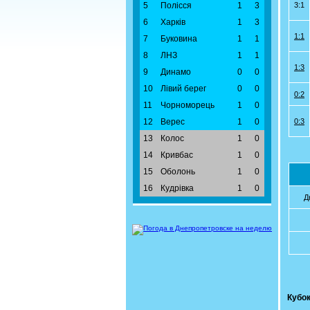
5
Полісся
1
3
3:1
6
Харків
1
3
1:1
7
Буковина
1
1
8
ЛНЗ
1
1
1:3
9
Динамо
0
0
10
Лівий берег
0
0
0:2
11
Чорноморець
1
0
12
Верес
1
0
0:3
13
Колос
1
0
14
Кривбас
1
0
15
Оболонь
1
0
16
Кудрівка
1
0
Д
Кубок