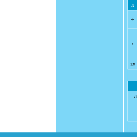
Д
-/-
-/-
1:0
Д