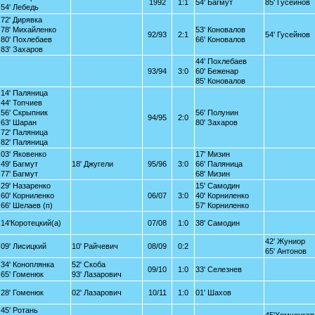
1992
1:1
54' Багмут
85' Гусейнов
54' Лебедь
72' Дирявка
78' Михайленко
53' Коновалов
92/93
2:1
54' Гусейнов
80' Похлебаев
66' Коновалов
83' Захаров
44' Похлебаев
93/94
3:0
60' Беженар
85' Коновалов
14' Паляница
44' Топчиев
56' Скрыпник
56' Полунин
94/95
2:0
63' Шаран
80' Захаров
72' Паляница
82' Паляница
03' Яковенко
17' Мизин
49' Багмут
18' Джугели
95/96
3:0
66' Паляница
77' Багмут
68' Мизин
29' Назаренко
15' Самодин
60' Корниленко
06/07
3:0
40' Корниленко
66' Шелаев (п)
57' Корниленко
14'Коротецкий(а)
07/08
1:0
38' Самодин
42' Жуниор
09' Лисицкий
10' Райчевич
08/09
0:2
65' Антонов
34' Коноплянка
52' Скоба
09/10
1:0
33' Селезнев
65' Гоменюк
93' Лазарович
28' Гоменюк
02' Лазарович
10/11
1:0
01' Шахов
45' Ротань