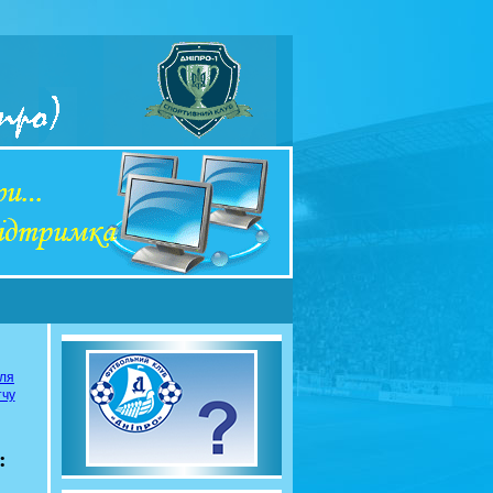
сля
тчу
: