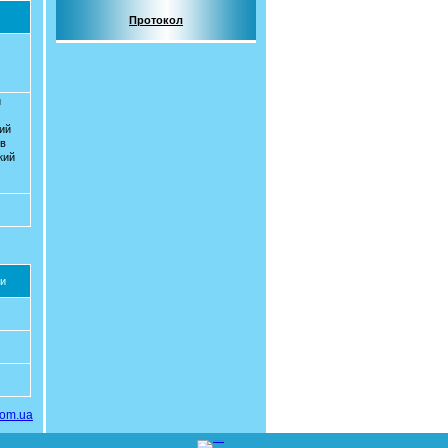
Протокол
й
кий
ов
кий
и
com.ua