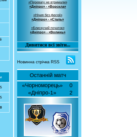
ский
«Перевагу не втримали»
«Дніпро» - «Ворскла»
«Нічия без феєрії»
«Дніпро» - «Сталь»
«Блискучий початок»
«Дніпро» - «Волинь»
й
Дивитися всі звіти...
Новинна стрічка RSS
Останній матч
и
«Чорноморець»
0
15
«Дніпро-1»
2
15
30