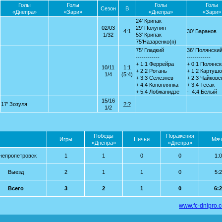
Голы
Голы
Голы
Голы
Сезон
В
«Днепра»
«Зари»
«Днепра»
«Зари»
24' Крипак
02/03
29' Полунин
4:1
30' Баранов
1/32
53' Крипак
75'Назаренко(п)
75' Гладкий
36' Полянски
------------
------------
+ 1:1 Феррейра
+ 0:1 Полянс
10/11
1:1
+ 2:2 Ротань
+ 1:2 Картуш
1/4
(5:4)
+ 3:3 Селезнев
+ 2:3 Чайковс
+ 4:4 Коноплянка
+ 3:4 Тесак
+ 5:4 Лобжанидзе
- 4:4 Белый
15/16
17' Зозуля
?:?
1/2
Победы
Поражения
Игры
Ничьи
Мяч
«Днепра»
«Днепра»
непропетровск
1
1
0
0
1:0
Выезд
2
1
1
0
5:2
Всего
3
2
1
0
6:2
www.fc-dnipro.