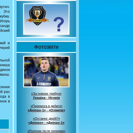
вутич-
. Это
кубка.
 Игорь
ксандр
йский
кий и
Фотозвіти
алерий
альной
финиша
динок
еванш.
тояния
ый раз
«За повних трибун»
ода в
Україна - Нігерія
инок в
«Перемога в дебюті»
«Дніпро-1» - «Олімпік»
«Останнє дербі?»
«Дніпро» - «Дніпро-1»
«Розгром після перерви»