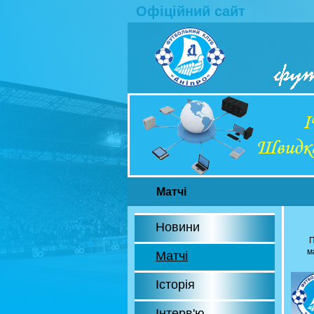
Офіційний сайт
Матчі
Новини
П
м
Матчі
Історія
Інтерв'ю