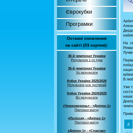
Єврокубки
Арбит
Програмки
Алехи
Дерд
наблю
Останні оновлення
На с
на сайті (03 серпня):
Роман
Лучке
36-й чемпіонат України
Результати 1-го тура
Первы
побе
35-й чемпіонат України
наци
Усі результати
кубко
В люб
Кубок України 2025/2026
Результати усіх зустрічей
Уже т
состо
Кубок України 2024/2025
наши
Всі результати
Днепр
«Чорноморець» - «Дніпро-1»
чемпи
Протокол матчу
Приво
«Полісся» - «Дніпро-1»
Протокол матчу
Д
«Дніпро-1» - «Спартак»