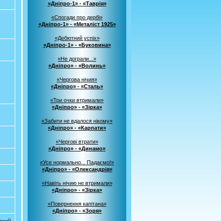
«Дніпро-1» - «Таврія»
«Спогади про дербі»
«Дніпро-1» - «Металіст 1925»
«Дебютний успіх»
«Дніпро-1» - «Буковина»
«Не дограли...»
«Дніпро» - «Волинь»
«Чергова нічия»
«Дніпро» - «Сталь»
«Три очки втримали»
«Дніпро» - «Зірка»
«Забити не вдалося нікому»
«Дніпро» - «Карпати»
«Чергові втрати»
«Дніпро» - «Динамо»
«Усе нормально... Падаємо!»
«Дніпро» - «Олександрія»
«Навіть нічию не втримали»
«Дніпро» - «Зірка»
«Повернення капітана»
«Дніпро» - «Зоря»