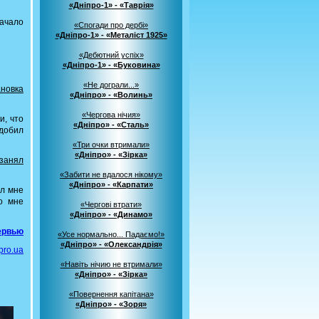
«Дніпро-1» - «Таврія»
начало
«Спогади про дербі»
«Дніпро-1» - «Металіст 1925»
«Дебютний успіх»
«Дніпро-1» - «Буковина»
«Не дограли...»
ановка
«Дніпро» - «Волинь»
«Чергова нічия»
и, что
«Дніпро» - «Сталь»
 добил
«Три очки втримали»
«Дніпро» - «Зірка»
 занял
«Забити не вдалося нікому»
«Дніпро» - «Карпати»
ил мне
о мне
«Чергові втрати»
«Дніпро» - «Динамо»
ервью
«Усе нормально... Падаємо!»
«Дніпро» - «Олександрія»
pro.ua
«Навіть нічию не втримали»
«Дніпро» - «Зірка»
«Повернення капітана»
«Дніпро» - «Зоря»