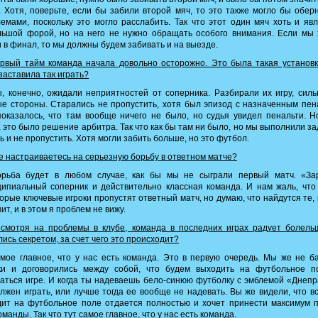
. Хотя, поверьте, если бы забили второй мяч, то это также могло бы обер
емами, поскольку это могло расслабить. Так что этот один мяч хоть и яв
льшой форой, но на него не нужно обращать особого внимания. Если мы 
 в финал, то мы должны будем забивать и на выезде.
рвый тайм команда начала довольно осторожно. Это была такая установк
заставила так играть?
 конечно, ожидали неприятностей от соперника. Разбирали их игру, сил
е стороны. Старались не пропустить, хотя был эпизод с назначенным пен
оказалось, что там вообще ничего не было, но судья увидел пенальти. Н
, это было решение арбитра. Так что как бы там ни было, но мы выполнили з
ь и не пропустить. Хотя могли забить больше, но это футбол.
 настраиваетесь на серьезную борьбу в ответном матче?
рьба будет в любом случае, как бы мы не сыграли первый матч. «За
ипиальный соперник и действительно классная команда. И нам жаль, чт
орые ключевые игроки пропустят ответный матч, но думаю, что найдутся те, 
ит, и в этом я проблем не вижу.
смотря на проблемы в клубе, команда в последних играх радует болельщ
ись секретом, за счет чего это происходит?
ое главное, что у нас есть команда. Это в первую очередь. Мы же не б
ки и договорились между собой, что будем выходить на футбольное п
аться игре. И когда ты надеваешь бело-синюю футболку с эмблемой «Днепр
лжен играть, или лучше тогда ее вообще не надевать. Вы же видели, что вс
ит на футбольное поле отдается полностью и хочет принести максимум 
оманды. Так что тут самое главное, что у нас есть команда.