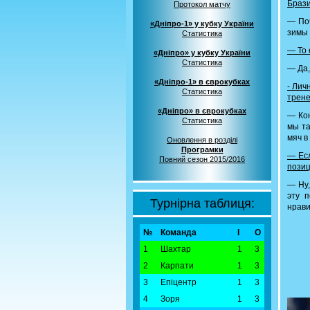
Браз
Протокол матчу
— Поч
«Дніпро-1» у кубку України
зимы 
Статистика
— То 
«Дніпро» у кубку України
Статистика
— Да,
«Дніпро-1» в єврокубках
- Лич
Статистика
трене
«Дніпро» в єврокубках
— Кон
Статистика
мы та
мяч в 
Оновлення в розділі
Програмки
— Есл
Повний сезон 2015/2016
позиц
— Ну,
эту 
Турнірна таблиця:
нрави
№
Команда
І
О
1
Шахтар
1
3
2
Карпати
1
3
3
Епіцентр
1
3
4
Зоря
1
3