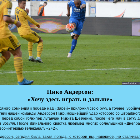
Пико Андерсон:
«Хочу здесь играть и дальше»
сякого сомнения к победе над «Зарей» приложил свою руку, а точнее, убойну
ник нашей команды Андерсон Пико, мощнейший удар которого со штрафног
 перед собой голкипер луганчан Никита Шевченко, после чего мяч в сетку 
 Зозуля. После финального свистка любимец многих болельщиков «Днепр
есс-интервью телеканалу «2+2».
ерсон, сегодня была такая погода, с которой вы, наверное, не сталкива