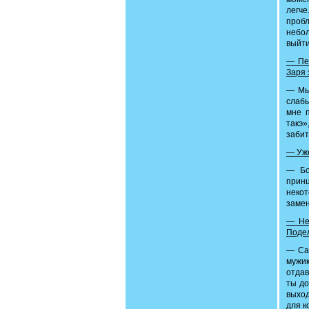
легче
пробл
небо
выйти
— Пе
Заря 
— Мы,
слабы
мне п
такэ»
забит
— Уже
— Бо
принц
некот
замен
— Не
Подел
— Сам
мужи
отдав
ты до
выход
для к