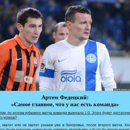
Артем Федецкий:
«Самое главное, что у нас есть команда»
ем, по итогам кубкового матча команда выиграла 1:0. Этого будет достаточ
о успеха?
 хватит или не хватит узнаем уже в Запорожье, после второго матча. Ко
ты были хорошие, нужно было забивать второй мяч, и было бы потом значи