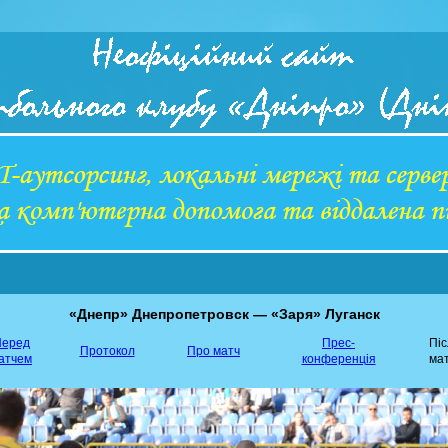
«Днепр» Днепропетровск — «Заря» Луганск
еред
Прес-
Пі
Протокол
Про матч
атчем
конференція
ма