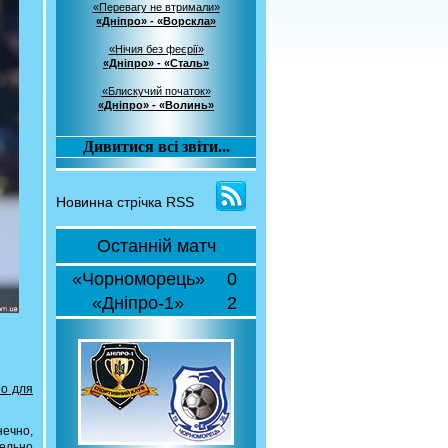
«Перевагу не втримали»
«Дніпро» - «Ворскла»
«Нічия без феєрії»
«Дніпро» - «Сталь»
«Блискучий початок»
«Дніпро» - «Волинь»
Дивитися всі звіти...
Новинна стрічка RSS
Останній матч
«Чорноморець»
0
«Дніпро-1»
2
но для
нечно,
тельно