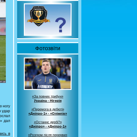
Фотозвіти
«За повних трибун»
Україна - Нігерія
ю ногу
«Перемога в дебюті»
о удар
«Дніпро-1» - «Олімпік»
дослал
а» дал
«Останнє дербі?»
«Дніпро» - «Дніпро-1»
лись в
«Розгром після перерви»