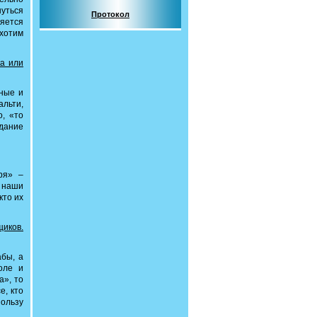
нуться
Протокол
ляется
хотим
а или
ьные и
альти,
о, «то
адание
ря» –
о наши
кто их
иков.
абы, а
оле и
а», то
е, кто
пользу