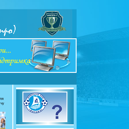
сля
тчу