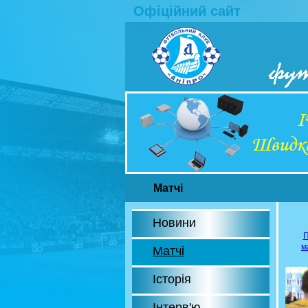
Офіційний сайт
Матчі
Новини
П
м
Матчі
Історія
Інтерв'ю