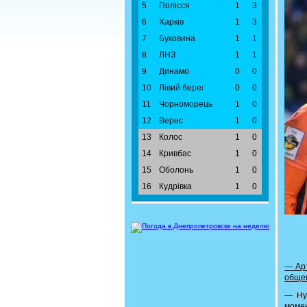
5
Полісся
1
3
6
Харків
1
3
7
Буковина
1
1
8
ЛНЗ
1
1
9
Динамо
0
0
10
Лівий берег
0
0
11
Чорноморець
1
0
12
Верес
1
0
13
Колос
1
0
14
Кривбас
1
0
15
Оболонь
1
0
16
Кудрівка
1
0
— Арт
общег
— Ну,
момен