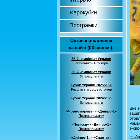
Єврокубки
Програмки
Останні оновлення
на сайті (03 серпня):
36-й чемпіонат України
Результати 1-го тура
35-й чемпіонат України
Усі результати
Кубок України 2025/2026
Результати усіх зустрічей
Кубок України 2024/2025
Всі результати
Вне в
«Чорноморець» - «Дніпро-1»
защит
Протокол матчу
отбил
Роман
«Полісся» - «Дніпро-1»
экспр
Протокол матчу
— Анд
«Дніпро-1» - «Спартак»