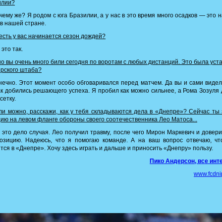
илии?
ему же? Я родом с юга Бразилии, а у нас в это время много осадков — это 
в нашей стране.
есть у вас начинается сезон дождей?
 это так.
но вы очень много били сегодня по воротам с любых дистанций. Это была уст
рского штаба?
ечно. Этот момент особо обговаривался перед матчем. Да вы и сами видел
к добились решающего успеха. Я пробил как можно сильнее, а Рома Зозуля
сетку.
и можно, расскажи, как у тебя складываются дела в «Днепре»? Cейчас ты
ию на левом фланге обороны своего соотечественника Лео Матоса...
 это дело случая. Лео получил травму, после чего Мирон Маркевич и довер
позицию. Надеюсь, что я помогаю команде. А на ваш вопрос отвечаю, чт
тся в «Днепре». Хочу здесь играть и дальше и приносить «Днепру» пользу.
Пико Андерсон, все инт
www.fcdni