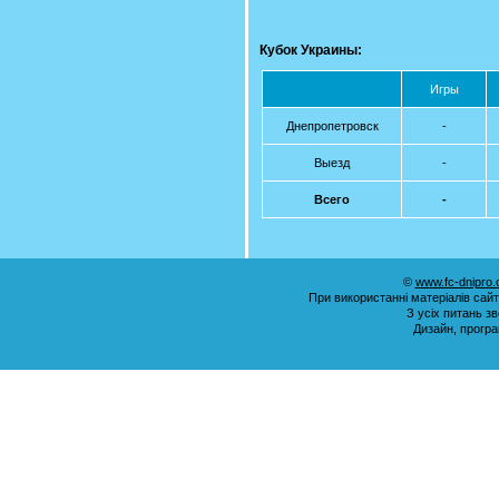
Кубок Украины:
Игры
Днепропетровск
-
Выезд
-
Всего
-
©
www.fc-dnipro
При використанні матеріалів сай
З усіх питань з
Дизайн, прогр