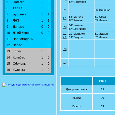
2:0
5
Полісся
1
3
57' Селезнев
6
Харків
1
3
0:1
56' Фининьо
7
Буковина
1
1
58' Матеус
31' Соса
2:2
8
ЛНЗ
1
1
85' Ротань
59' Девич
51' Ротань
9
Динамо
0
0
2:0
67' Джулиано
10
Лівий берег
0
0
2:2
10' Мандзюк
31' Эдмар
(
2:1
)
14' Зозуля
82' Девич
11
Чорноморець
1
0
12
Верес
1
0
0:0
13
Колос
1
0
14
Кривбас
1
0
?:?
15
Оболонь
1
0
16
Кудрівка
1
0
Игры
Днепропетровск
19
Выезд
20
Всего
39