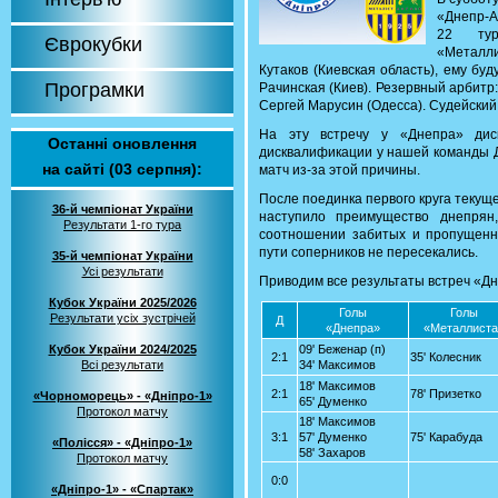
«Днепр-А
22 тур
Єврокубки
«Металл
Кутаков (Киевская область), ему бу
Програмки
Рачинская (Киев). Резервный арбитр:
Сергей Марусин (Одесса). Судейски
На эту встречу у «Днепра» дис
Останні оновлення
дисквалификации у нашей команды Д
на сайті (03 серпня):
матч из-за этой причины.
После поединка первого круга теку
36-й чемпіонат України
наступило преимущество днепрян
Результати 1-го тура
соотношении забитых и пропущенн
пути соперников не пересекались.
35-й чемпіонат України
Усі результати
Приводим все результаты встреч «Д
Кубок України 2025/2026
Голы
Голы
Результати усіх зустрічей
Д
«Днепра»
«Металлиста
Кубок України 2024/2025
09' Беженар (п)
2:1
35' Колесник
Всі результати
34' Максимов
18' Максимов
2:1
78' Призетко
«Чорноморець» - «Дніпро-1»
65' Думенко
Протокол матчу
18' Максимов
3:1
57' Думенко
75' Карабуда
«Полісся» - «Дніпро-1»
58' Захаров
Протокол матчу
0:0
«Дніпро-1» - «Спартак»