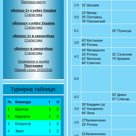
Протокол матчу
1:0
31' Шелаев
«Дніпро-1» у кубку України
23' Мазяр
Статистика
3:0
25' Полтавец
76' Поклонский
«Дніпро» у кубку України
Статистика
0:1
26' Пушкуца
«Дніпро-1» в єврокубках
Статистика
63' Костышин
2:0
80' Ротань
«Дніпро» в єврокубках
04' Мелащенко
Статистика
33' Ротань
31' Селезнев
4:2
62' Матюхин
74' Бровкин
Оновлення в розділі
84' Семочко
Програмки
Повний сезон 2015/2016
0:0
Турнірна таблиця:
52' Девич
0:2
57' Слюсар
№
Команда
І
О
39' Бордиян (а)
3:0
42' Назаренко
1
Шахтар
1
3
84' Лепа
2
Карпати
1
3
27'Калиниченко
2:0
3
Епіцентр
1
3
29' Ротань
4
Зоря
1
3
51'Калиниченко