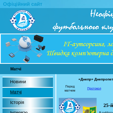
Офіційний сайт
Матчі
«Днепр» Днепропе
Новини
Перед
Протокол
матчем
Матчі
Історія
25-
Інтерв'ю
В субботу