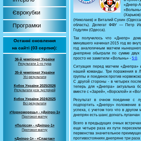
«Днепр-
«Волынь»
Єврокубки
(Харьков
(Николаев) и Виталий Сухин (Одесс
Програмки
область). Делегат ФФУ — Петр Ив
Годулян (Одесса).
Так получилось что «Днепр» дом
Останні оновлення
минувшего начинал 2015 год во внут
на сайті (03 серпня):
год аналогичным матчем нынешнег
днепряне обыграли по сумме двух 
просто не заметили «Волынь» -
5:0
.
36-й чемпіонат України
Результати 1-го тура
Ситуация перед матчем «Днепра» и
нашей команды. Три поражения в 
35-й чемпіонат України
группы и поединок против норвежско
Усі результати
С другой стороны - в четырех посл
Кубок України 2025/2026
теперь для «Днепра» актуальна б
Результати усіх зустрічей
вместе с «Зарей», «Ворсклой» и «Во
Кубок України 2024/2025
Результат в очном поединке с л
Всі результати
подпортить «Днепру» положение в 
успеха, с учетом того что в другом
«Чорноморець» - «Дніпро-1»
днепрян есть шанс догнать луганчан 
Протокол матчу
Всего в предыдущих очных встречах
«Полісся» - «Дніпро-1»
еще четыре раза их пути пересекли
Протокол матчу
первенства значительное преимущес
противостояниях днепряне три раза
«Дніпро-1» - «Спартак»