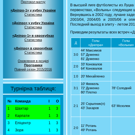
Протокол матчу
В высшей лиге футболисты из Луцка 
первенствах, «Волынь» следующие ш
«Дніпро-1» у кубку України
Статистика
Вернувшись в 2002 году, лучане заде
2003/04, 2004/05 и 2005/06 и оп
«Дніпро» у кубку України
Последний выход в элиту - летом 201
Статистика
Приводим результаты всех встреч «Д
«Дніпро-1» в єврокубках
Статистика
Голы
Голы
Д
«Днепра»
«Волыни»
«Дніпро» в єврокубках
44' Максимов
Статистика
3:0
57' Думенко
81' Думенко
Оновлення в розділі
33' Коновалов
Програмки
2:0
64' Коновалов
Повний сезон 2015/2016
1:0
20' Михайленко
10' Финкель
Турнірна таблиця:
3:1
72' Думенко
78' Солодкий
80' Плотко
№
Команда
І
О
25' Скрыпник(п)
2:1
63' Мозолюк
43' Захаров
1
Шахтар
1
3
2
Карпати
1
3
3
Епіцентр
1
3
11' Ротань
2:0
4
Зоря
1
3
49' Ротань