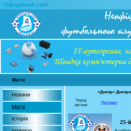
Офіційний сайт
Матчі
«Днепр» Днепр
Новини
Перед
Протокол
матчем
Матчі
Історія
25-
Інтерв'ю
В субботу