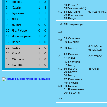
5
Полісся
1
3
40' Розгон (а)
6
Харків
1
3
55'Венглинский(п)
5:1
58' Костышин
62' Радченко(а
7
Буковина
1
1
73' Венглинский
75' Рыкун
8
ЛНЗ
1
1
1:0
15'Назаренко(п)
9
Динамо
0
0
10
Лівий берег
0
0
0:0
11
Чорноморець
1
0
33' Селезнев
2:0
12
Верес
1
0
50' Гоменюк
84' Майкон
13
Колос
1
0
1:2
89' Матеус
93' Майкон
14
Кривбас
1
0
23' Калинич
2:1
20' Суботич
47' Алиев
15
Оболонь
1
0
55' Селезнев
16
Кудрівка
1
0
57' Матеус
5:1
66' Матеус
45' Селин
70' Матеус
90' Матеус
17' Коноплянка
45+3' Ксенз
5:0
50' Калинич
81' Близниченко
90+4' Зозуля
?:?