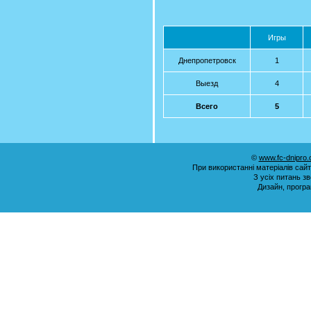
Игры
Днепропетровск
1
Выезд
4
Всего
5
©
www.fc-dnipro
При використанні матеріалів сай
З усіх питань з
Дизайн, прогр