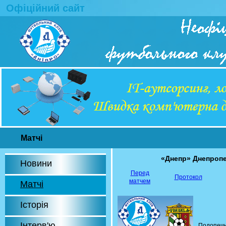
Офіційний сайт
Матчі
«Днепр» Днепроп
Новини
Перед
Протокол
матчем
Матчі
Історія
Інтерв'ю
Подопечн