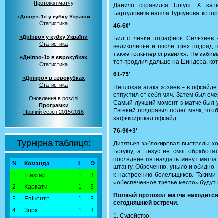
Протокол матчу
Данило справился Богуш. А зат
Бартуловича нашла Турсунова, котор
«Дніпро-1» у кубку України
Статистика
46-60'
«Дніпро» у кубку України
Бил с линии штрафной Селезнев –
Статистика
великолепен и после трех подряд 
также голкипер справился. Не забива
«Дніпро-1» в єврокубках
тот продлил дальше на Шиндера, кот
Статистика
61-75'
«Дніпро» в єврокубках
Статистика
Неплохая атака хозяев – в офсайде
отпустил от себя мяч. Затем был оче
Оновлення в розділі
Самый лучший момент в матче был у
Програмки
Евгений подправил полет мяча, чтоб
Повний сезон 2015/2016
зафиксировал офсайд.
76-90+3'
Турнірна таблиця:
Дитятьев заблокировал выстрелы хо
Богушу, а Безус не смог обработа
последние пятнадцать минут матча.
№
Команда
І
О
штангу. Обреченно, уныло и обидно –
к настроению болельщиков. Такими 
1
Шахтар
1
3
«обеспеченное третье место» будут 
2
Карпати
1
3
Полный протокол матча находитс
3
Епіцентр
1
3
сегодняшней встречи.
4
Зоря
1
3
1. Судейство.