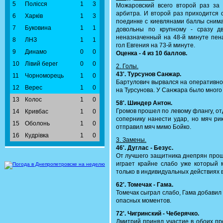
5
Полісся
1
3
Можаровский всего второй раз за 
арбитра. И второй раз приходится с
6
Харків
1
3
поединке с киевлянами баллы снима
7
Буковина
1
1
довольны по крупному - сразу д
неназначенный на 48-й минуте пен
8
ЛНЗ
1
1
гол Евгения на 73-й минуте.
9
Динамо
0
0
Оценка - 4 из 10 баллов.
10
Лівий берег
0
0
2. Голы.
43'. Турсунов Санжар.
11
Чорноморець
1
0
Бартулович вырвался на оперативно
12
Верес
1
0
на Турсунова. У Санжара было много 
13
Колос
1
0
58'. Шиндер Антон.
Громов прошел по левому флангу, от
14
Кривбас
1
0
сопернику нанести удар, но мяч ри
15
Оболонь
1
0
отправил мяч мимо Бойко.
16
Кудрівка
1
0
3. Замены.
46'. Дуглас - Безус.
От лучшего защитника днепрян прошл
играет крайне слабо уже который м
только в индивидуальных действиях в
62'. Томечак - Гама.
Томечак сыграл слабо, Гама добавил 
опасных моментов.
72'. Чигринский - Чеберячко.
Дмитрий принял участие в обоих пр