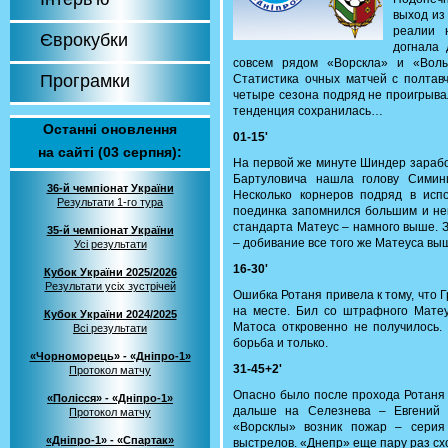
выход из
реалии 
Єврокубки
догнала 
совсем рядом «Ворскла» и «Волы
Програмки
Статистика очных матчей с полтав
четыре сезона подряд не проигрывал
тенденция сохранилась…
Останні оновлення
01-15'
на сайті (03 серпня):
На первой же минуте Шиндер зарабо
Бартуловича нашла голову Симин
36-й чемпіонат України
Несколько корнеров подряд в исп
Результати 1-го тура
поединка запомнился большим и не
стандарта Матеус – намного выше. З
35-й чемпіонат України
– добивание все того же Матеуса вы
Усі результати
16-30'
Кубок України 2025/2026
Результати усіх зустрічей
Ошибка Ротаня привела к тому, что 
на месте. Бил со штрафного Матеус
Кубок України 2024/2025
Матоса откровенно не получилось.
Всі результати
борьба и только.
«Чорноморець» - «Дніпро-1»
31-45+2'
Протокол матчу
Опасно было после прохода Ротаня 
«Полісся» - «Дніпро-1»
дальше на Селезнева – Евгений 
Протокол матчу
«Ворсклы» возник пожар – серия
«Дніпро-1» - «Спартак»
выстрелов. «Днепр» еще пару раз схо