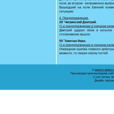
поля, во втором - неправильно выбр
Вышедший на поле Евгений появил
ситуацию.
4. Предупреждения.
26' Чигринский Дмитрий.
(1-е предупреждение в текущем перв
Дмитрий ударил лбом в затылок 
столкновение вышло.
55' Томечак Иван.
(1-е предупреждение в текущем перв
Очередная ошибка главного арбитра
моменте, то скорее игроку гостей.
©
www.fc-dnipro
При використанні матеріалів сай
З усіх питань з
Дизайн, прогр