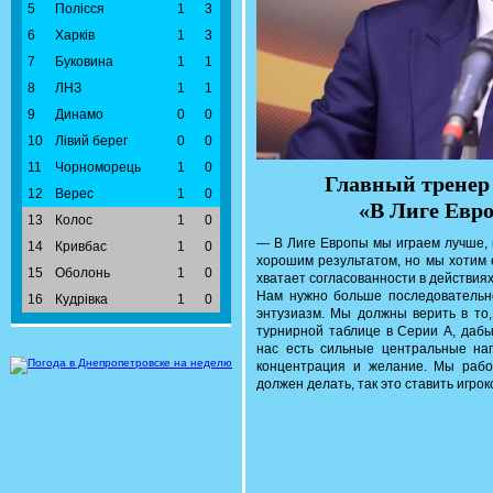
5
Полісся
1
3
6
Харків
1
3
7
Буковина
1
1
8
ЛНЗ
1
1
9
Динамо
0
0
10
Лівий берег
0
0
11
Чорноморець
1
0
Главный тренер
12
Верес
1
0
«В Лиге Евр
13
Колос
1
0
— В Лиге Европы мы играем лучше, 
14
Кривбас
1
0
хорошим результатом, но мы хотим 
15
Оболонь
1
0
хватает согласованности в действиях
Нам нужно больше последовательно
16
Кудрівка
1
0
энтузиазм. Мы должны верить в то,
турнирной таблице в Серии А, дабы
нас есть сильные центральные на
концентрация и желание. Мы рабо
должен делать, так это ставить игрок