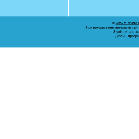
©
www.fc-dnipro
При використанні матеріалів сай
З усіх питань з
Дизайн, прогр