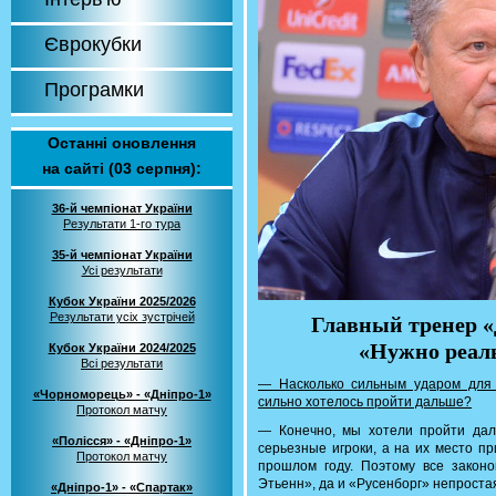
Єврокубки
Програмки
Останні оновлення
на сайті (03 серпня):
36-й чемпіонат України
Результати 1-го тура
35-й чемпіонат України
Усі результати
Кубок України 2025/2026
Результати усіх зустрічей
Главный тренер 
«Нужно реал
Кубок України 2024/2025
Всі результати
— Насколько сильным ударом для 
«Чорноморець» - «Дніпро-1»
сильно хотелось пройти дальше?
Протокол матчу
— Конечно, мы хотели пройти дал
«Полісся» - «Дніпро-1»
серьезные игроки, а на их место пр
Протокол матчу
прошлом году. Поэтому все законо
Этьенн», да и «Русенборг» непростая
«Дніпро-1» - «Спартак»