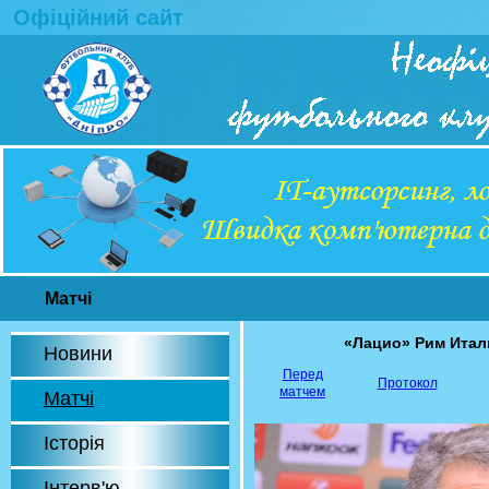
Офіційний сайт
Матчі
«Лацио» Рим Итал
Новини
Перед
Протокол
матчем
Матчі
Історія
Інтерв'ю