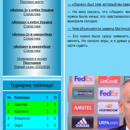
Протокол матчу
— «Лацио» был тем, который вы ожи
«Дніпро-1» у кубку України
— Не могу сказать, что «Лацио» че
Статистика
нужна была ничья, это чувствовалось
выиграли сегодня.
«Дніпро» у кубку України
Статистика
— Чем объясняется замена Матеуса
«Дніпро-1» в єврокубках
— Его нужно было сразу заменить.
Статистика
менять. Но начало игры, и я думал 
идти судить.
«Дніпро» в єврокубках
Статистика
Оновлення в розділі
Програмки
Повний сезон 2015/2016
Турнірна таблиця:
№
Команда
І
О
1
Шахтар
1
3
2
Карпати
1
3
3
Епіцентр
1
3
4
Зоря
1
3