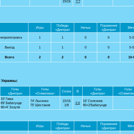
15/16
?:?
Победы
Поражения
Игры
Ничьи
Мяч
«Днепра»
«Днепра»
непропетровск
1
1
0
0
5-0
Выезд
1
1
0
0
5-0
Всего
2
2
0
0
10-
 Украины:
Голы
Голы
Голы
Голы
Сезон
В
«Днепра»
«Олимпика»
«Днепра»
«Олимпик
33' Гама
74' Лысенко
15/16
16' Селезнев
89' Бабатунде
2:0
75' Шестаков
1/8
90+2'Бабатунде
90+4' Зозуля
Победы
Поражения
Игры
Ничьи
Мяч
«Днепра»
«Днепра»