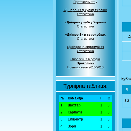
Протокол матчу
«Дніпро-1» у кубку України
Статистика
«Дніпро» у кубку України
Статистика
«Дніпро-1» в єврокубках
Д
Статистика
«Дніпро» в єврокубках
Статистика
Оновлення в розділі
Програмки
Повний сезон 2015/2016
Кубок
Турнірна таблиця:
Д
№
Команда
І
О
3:2
1
Шахтар
1
3
2
Карпати
1
3
3
Епіцентр
1
3
4
Зоря
1
3