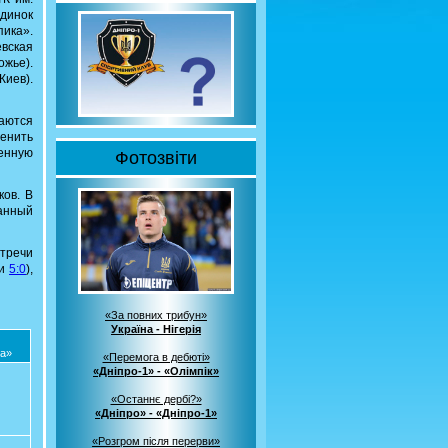
динок
пика».
евская
ожье).
Киев).
чаются
енить
ленную
Фотозвіти
ков. В
анный
тречи
и
5:0
),
«За повних трибун»
Україна - Нігерія
а»
«Перемога в дебюті»
«Дніпро-1» - «Олімпік»
«Останнє дербі?»
«Дніпро» - «Дніпро-1»
«Розгром після перерви»