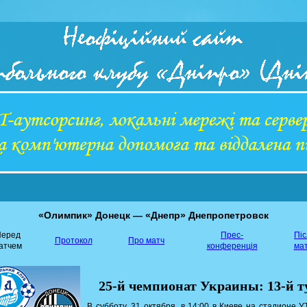
«Олимпик» Донецк — «Днепр» Днепропетровск
еред
Прес-
Пі
Протокол
Про матч
атчем
конференція
ма
25-й чемпионат Украины: 13-й т
В субботу, 31 октября, в 14:00 в Киеве на стадионе У