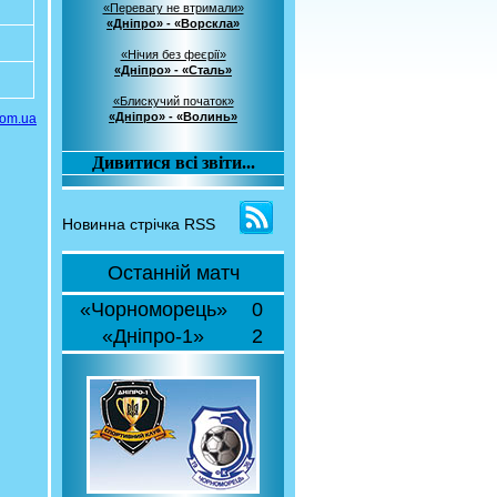
«Перевагу не втримали»
«Дніпро» - «Ворскла»
«Нічия без феєрії»
«Дніпро» - «Сталь»
«Блискучий початок»
«Дніпро» - «Волинь»
com.ua
Дивитися всі звіти...
Новинна стрічка RSS
Останній матч
«Чорноморець»
0
«Дніпро-1»
2