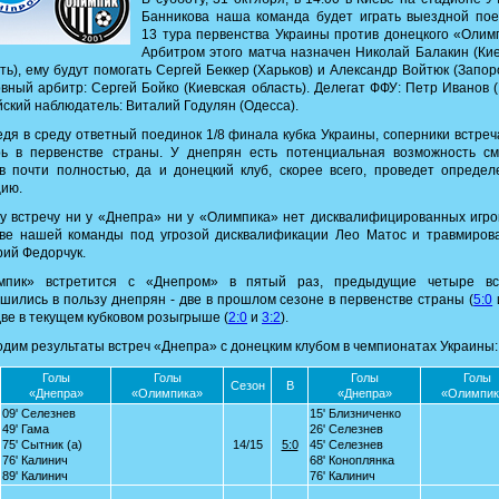
Банникова наша команда будет играть выездной пое
13 тура первенства Украины против донецкого «Олим
Арбитром этого матча назначен Николай Балакин (Ки
ть), ему будут помогать Сергей Беккер (Харьков) и Александр Войтюк (Запор
вный арбитр: Сергей Бойко (Киевская область). Делегат ФФУ: Петр Иванов (
ский наблюдатель: Виталий Годулян (Одесса).
дя в среду ответный поединок 1/8 финала кубка Украины, соперники встре
рь в первенстве страны. У днепрян есть потенциальная возможность см
в почти полностью, да и донецкий клуб, скорее всего, проведет опреде
цию.
у встречу ни у «Днепра» ни у «Олимпика» нет дисквалифицированных игро
аве нашей команды под угрозой дисквалификации Лео Матос и травмиров
ий Федорчук.
мпик» встретится с «Днепром» в пятый раз, предыдущие четыре вс
шились в пользу днепрян - две в прошлом сезоне в первенстве страны (
5:0
ве в текущем кубковом розыгрыше (
2:0
и
3:2
).
дим результаты встреч «Днепра» с донецким клубом в чемпионатах Украины:
Голы
Голы
Голы
Голы
Сезон
В
«Днепра»
«Олимпика»
«Днепра»
«Олимпик
09' Селезнев
15' Близниченко
49' Гама
26' Селезнев
75' Сытник (а)
14/15
5:0
45' Селезнев
76' Калинич
68' Коноплянка
89' Калинич
76' Калинич