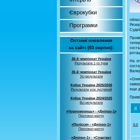
Єврокубки
облас
Програмки
Резер
Судей
Прове
Останні оновлення
тепе
на сайті (03 серпня):
соста
рота
36-й чемпіонат України
На эт
Результати 1-го тура
сост
Валер
35-й чемпіонат України
Усі результати
«Оли
завер
Кубок України 2025/2026
еще д
Результати усіх зустрічей
Приво
Кубок України 2024/2025
Всі результати
Д
«Чорноморець» - «Дніпро-1»
Протокол матчу
«Полісся» - «Дніпро-1»
5:0
Протокол матчу
«Дніпро-1» - «Спартак»