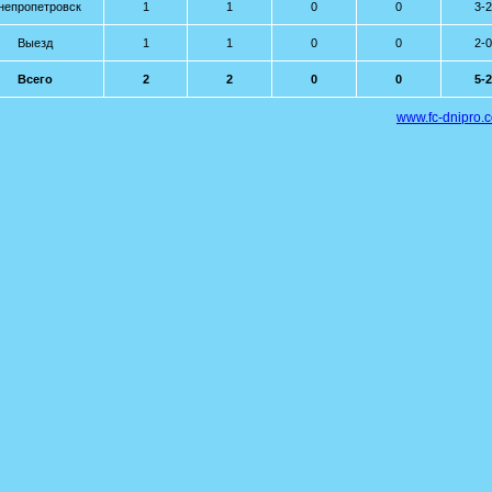
непропетровск
1
1
0
0
3-2
Выезд
1
1
0
0
2-0
Всего
2
2
0
0
5-2
www.fc-dnipro.