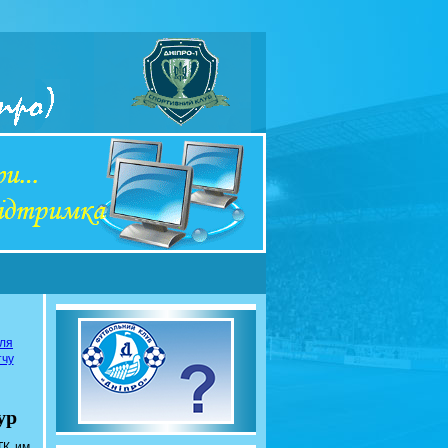
сля
тчу
ур
ТК им.