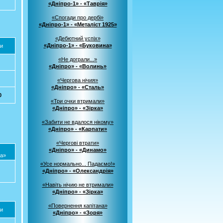
«Дніпро-1» - «Таврія»
«Спогади про дербі»
«Дніпро-1» - «Металіст 1925»
«Дебютний успіх»
«Дніпро-1» - «Буковина»
и
«Не дограли...»
«Дніпро» - «Волинь»
«Чергова нічия»
«Дніпро» - «Сталь»
0
«Три очки втримали»
«Дніпро» - «Зірка»
«Забити не вдалося нікому»
«Дніпро» - «Карпати»
«Чергові втрати»
«Дніпро» - «Динамо»
а»
«Усе нормально... Падаємо!»
«Дніпро» - «Олександрія»
«Навіть нічию не втримали»
«Дніпро» - «Зірка»
«Повернення капітана»
и
«Дніпро» - «Зоря»