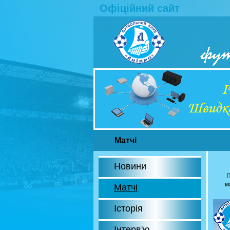
Офіційний сайт
Матчі
Новини
П
м
Матчі
Історія
Інтерв'ю