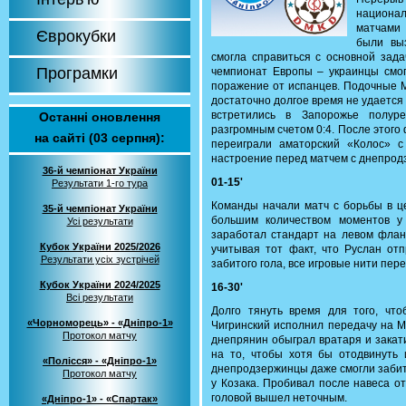
национа
матчами 
Єврокубки
были вы
смогла справиться с основной зад
Програмки
чемпионат Европы – украинцы смог
поражение от испанцев. Подочные Ма
достаточно долгое время не удается
встретились в Запорожье полур
Останні оновлення
разгромным счетом 0:4. После этог
на сайті (03 серпня):
переиграли аматорский «Колос» 
настроение перед матчем с днепрод
36-й чемпіонат України
01-15'
Результати 1-го тура
Команды начали матч с борьбы в ц
35-й чемпіонат України
большим количеством моментов у
Усі результати
заработал стандарт на левом флан
Кубок України 2025/2026
учитывая тот факт, что Руслан отп
Результати усіх зустрічей
забитого гола, все игровые нити пе
Кубок України 2024/2025
16-30'
Всі результати
Долго тянуть время для того, чт
«Чорноморець» - «Дніпро-1»
Чигринский исполнил передачу на М
Протокол матчу
днепрянин обыграл вратаря и закат
на то, чтобы хотя бы отодвинуть и
«Полісся» - «Дніпро-1»
днепродзержинцы даже смогли забить
Протокол матчу
у Козака. Пробивал после навеса о
головой вышел неточным.
«Дніпро-1» - «Спартак»