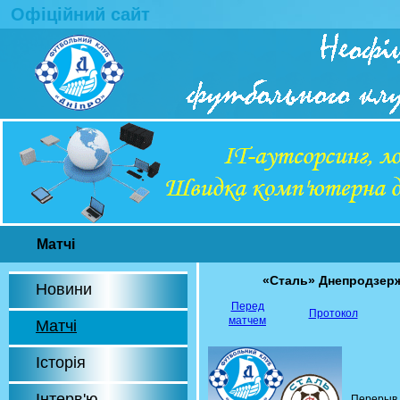
Офіційний сайт
Матчі
«Сталь» Днепродзер
Новини
Перед
Протокол
матчем
Матчі
Історія
Інтерв'ю
Перерыв