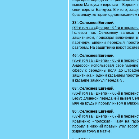
вывел Матеуса к воротам – Воронин
свои ворота Бандура. В итоге, защ
бразильцу, который одним касанием п
33'. Селезнев Евгений.
(84-й гол за «Днепр» - 64-й в первен
Голевой пас Селезневу записал 
защитником, подождал включения в 
партнеру. Евгений перекрыл прост
разгрому. На защитника ворот хозяе
46'. Селезнев Евгений.
(85-й гол за «Днепр» - 65-й в первен
Андерсон использовал свое умение 
сферу с середины поля до штрафно
защитника и одним касанием простре
в касание замкнул передачу .
68'. Селезнев Евгений.
(86-й гол за «Днепр» - 66-й в первен
Безус длинной передачей вывел Селе
мяч на грудь и пробил низом в ближн
80'. Селезнев Евгений.
(87-й гол за «Днепр» - 67-й в первен
Кравченко «положил» Гаму на газ
пробил в нижний правый угол ворот,
жирную точку в матче.