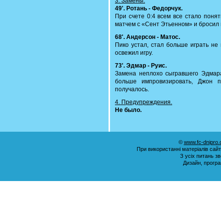
3. Замены.
49'. Ротань - Федорчук.
При счете 0:4 всем все стало поня
матчем с «Сент Этьенном» и бросил 
68'. Андерсон - Матос.
Пико устал, стал больше играть не
освежил игру.
73'. Эдмар - Руис.
Замена неплохо сыгравшего Эдмар
больше импровизировать, Джон п
получалось.
4. Предупреждения.
Не было.
©
www.fc-dnipro
При використанні матеріалів сай
З усіх питань з
Дизайн, прогр