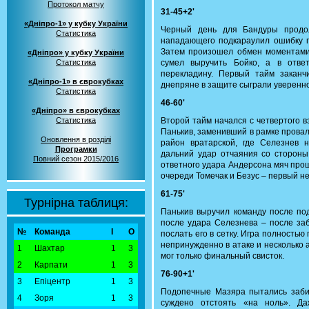
Протокол матчу
31-45+2'
«Дніпро-1» у кубку України
Черный день для Бандуры продо
Статистика
нападающего подкараулил ошибку го
Затем произошел обмен моментами 
«Дніпро» у кубку України
Статистика
сумел выручить Бойко, а в отв
перекладину. Первый тайм заканч
«Дніпро-1» в єврокубках
днепряне в защите сыграли уверенно
Статистика
46-60'
«Дніпро» в єврокубках
Статистика
Второй тайм начался с четвертого в
Панькив, заменивший в рамке прова
Оновлення в розділі
район вратарской, где Селезнев 
Програмки
дальний удар отчаяния со стороны
Повний сезон 2015/2016
ответного удара Андерсона мяч про
очереди Томечак и Безус – первый не
61-75'
Турнірна таблиця:
Панькив выручил команду после под
после удара Селезнева – после заб
№
Команда
І
О
послать его в сетку. Игра полностью
непринужденно в атаке и несколько
1
Шахтар
1
3
мог только финальный свисток.
2
Карпати
1
3
76-90+1'
3
Епіцентр
1
3
Подопечные Мазяра пытались забит
4
Зоря
1
3
суждено отстоять «на ноль». Д