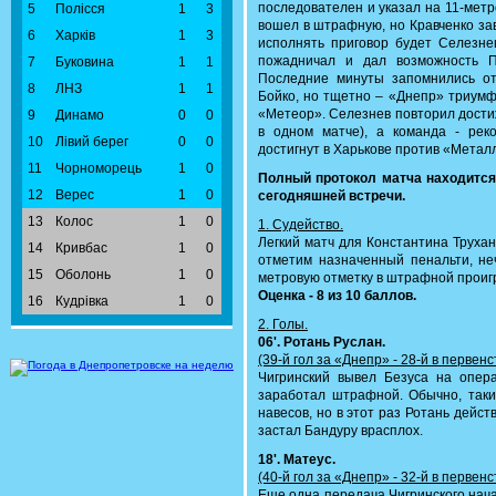
последователен и указал на 11-мет
5
Полісся
1
3
вошел в штрафную, но Кравченко зав
6
Харків
1
3
исполнять приговор будет Селезне
пожадничал и дал возможность П
7
Буковина
1
1
Последние минуты запомнились о
8
ЛНЗ
1
1
Бойко, но тщетно – «Днепр» триумф
«Метеор». Селезнев повторил дости
9
Динамо
0
0
в одном матче), а команда - рек
10
Лівий берег
0
0
достигнут в Харькове против «Метал
11
Чорноморець
1
0
Полный протокол матча находитс
12
Верес
1
0
сегодняшней встречи.
13
Колос
1
0
1. Судейство.
Легкий матч для Константина Труха
14
Кривбас
1
0
отметим назначенный пенальти, не
15
Оболонь
1
0
метровую отметку в штрафной прои
Оценка - 8 из 10 баллов.
16
Кудрівка
1
0
2. Голы.
06'. Ротань Руслан.
(39-й гол за «Днепр» - 28-й в первен
Чигринский вывел Безуса на опер
заработал штрафной. Обычно, таки
навесов, но в этот раз Ротань дейст
застал Бандуру врасплох.
18'. Матеус.
(40-й гол за «Днепр» - 32-й в первен
Еще одна передача Чигринского нача