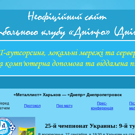
«Металлист» Харьков — «Днепр» Днепропетровск
еред
Прес-
Пі
Протокол
Про матч
атчем
конференція
ма
25-й чемпионат Украины: 9-й т
В воскресенье, 27 сентября, в 19:30 в Харькове на ст