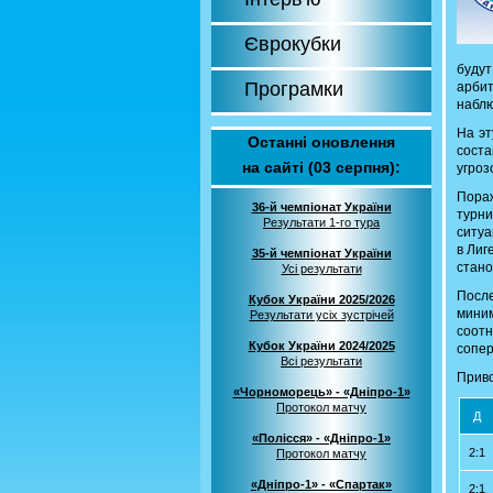
Єврокубки
будут
Програмки
арбит
наблю
На эт
Останні оновлення
сост
на сайті (03 серпня):
угроз
Пораж
36-й чемпіонат України
турни
Результати 1-го тура
ситуа
в Лиг
35-й чемпіонат України
стано
Усі результати
Посл
Кубок України 2025/2026
мини
Результати усіх зустрічей
соот
Кубок України 2024/2025
сопер
Всі результати
Приво
«Чорноморець» - «Дніпро-1»
Протокол матчу
Д
«Полісся» - «Дніпро-1»
2:1
Протокол матчу
«Дніпро-1» - «Спартак»
2:1