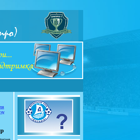
сля
тчу
ур
адионе