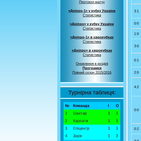
Протокол матчу
«Дніпро-1» у кубку України
3:1
Статистика
0:0
«Дніпро» у кубку України
Статистика
1:0
«Дніпро-1» в єврокубках
Статистика
3:0
«Дніпро» в єврокубках
Статистика
0:1
Оновлення в розділі
Програмки
Повний сезон 2015/2016
2:0
4:2
Турнірна таблиця:
№
Команда
І
О
0:0
1
Шахтар
1
3
2
Карпати
1
3
3
Епіцентр
1
3
0:2
4
Зоря
1
3