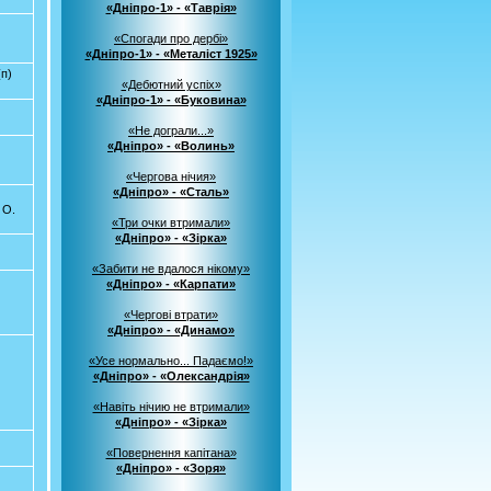
«Дніпро-1» - «Таврія»
«Спогади про дербі»
«Дніпро-1» - «Металіст 1925»
(п)
«Дебютний успіх»
«Дніпро-1» - «Буковина»
«Не дограли...»
«Дніпро» - «Волинь»
«Чергова нічия»
«Дніпро» - «Сталь»
 О.
«Три очки втримали»
«Дніпро» - «Зірка»
«Забити не вдалося нікому»
«Дніпро» - «Карпати»
«Чергові втрати»
«Дніпро» - «Динамо»
«Усе нормально... Падаємо!»
«Дніпро» - «Олександрія»
«Навіть нічию не втримали»
«Дніпро» - «Зірка»
«Повернення капітана»
«Дніпро» - «Зоря»