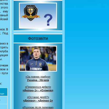
енства
этого
, ему
ервный
ейский
ков. В
. Под
Фотозвіти
вниз в
стрять
 клуба
туация
ы.
очкам
вом в
 пути
«За повних трибун»
Україна - Нігерія
ы:
«Перемога в дебюті»
«Дніпро-1» - «Олімпік»
та»
«Останнє дербі?»
н
«Дніпро» - «Дніпро-1»
«Розгром після перерви»