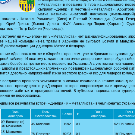
«Металлист» в поединке 9 тура национального перв
сыграют «Днепр» и местный «Металлист». Арбитром 
матча назначен Анатолий Жабченко (Хмельницкий)
 помогать Наталья Рачинская (Киев) и Евгений Халамендик (Киев). Рез
р: Юрий Грисьо (Львов). Делегат ФФУ: Александр Тюрин (Харьков). Суд
датель — Петр Кобичик (Черновцы).
у встречу ни у «Днепра» ни у «Металлиста» нет дисквалифицированных игро
аве нашей команды из-за травм в Харькове не сыграют Зозуля и Мандзюк
ой дисквалификации у днепрян Матос и Федорчук.
ение «Днепра» в матче с «Зарей» в прошлом туре отбросило нашу команду 
рной таблице. И поэтому каждая потеря очков днепрянами теперь будет обо
цию в борьбе за третье место первенства Украины. А с учетом матчей нашего
е Европы и предстоящих напряженных поединков национальной сборной си
вится довольно напряженной из-за жесткого графика игр для лидеров команд
е поединков прошлого чемпионата в личных взаимоотношениях команд по 
мальное преимущество у «Днепра», которое сопровождается и преимущест
ношении забитых и пропущенных мячей. В кубковом национальном турнире
ников не пересекались.
дим все результаты встреч «Днепра» и «Металлиста» в чемпионатах Украин
Голы
Голы
Голы
Голы
Сезон
В
«Днепра»
«Металлиста»
«Днепра»
«Металлис
09' Беженар (п)
35' Колесник
1992
0:1
52' Панчиши
34' Максимов
18' Максимов
78' Призетко
92/93
0:1
19' Прудиус