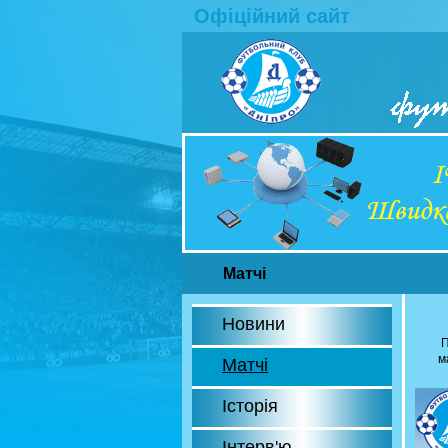
Офіційний сайт
Матчі
Новини
П
м
Матчі
Історія
Інтерв'ю