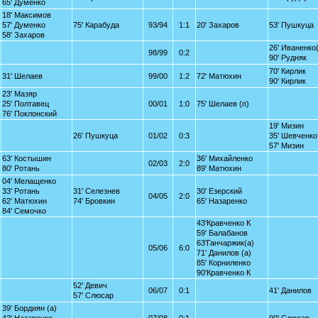
65' Думенко
18' Максимов
57' Думенко
75' Карабуда
93/94
1:1
20' Захаров
53' Пушкуца
58' Захаров
26' Иваненко
98/99
0:2
90' Рудняк
70' Кирлик
31' Шелаев
99/00
1:2
72' Матюхин
90' Кирлик
23' Мазяр
25' Полтавец
00/01
1:0
75' Шелаев (п)
76' Поклонский
19' Мизин
26' Пушкуца
01/02
0:3
35' Шевченко
57' Мизин
63' Костышин
36' Михайленко
02/03
2:0
80' Ротань
89' Матюхин
04' Мелащенко
33' Ротань
31' Селезнев
30' Езерский
04/05
2:0
62' Матюхин
74' Бровкин
65' Назаренко
84' Семочко
43'Кравченко К
59' Балабанов
63'Ганчаржик(а)
05/06
6:0
71' Данилов (а)
85' Корниленко
90'Кравченко К
52' Девич
06/07
0:1
41' Данилов
57' Слюсар
39' Бордиян (а)