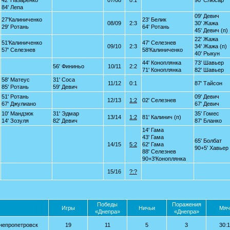
42' Назаренко
07/08
0:1
90' Слюсар
84' Лепа
09' Девич
27'Калиниченко
23' Белик
08/09
2:3
30' Жажа
29' Ротань
64' Ротань
45' Девич (п)
22' Жажа
51'Калиниченко
47' Селезнев
09/10
2:3
34' Жажа (п)
57' Селезнев
58'Калиниченко
40' Рыкун
44' Коноплянка
73' Шавьер
56' Фининьо
10/11
2:2
71' Коноплянка
82' Шавьер
58' Матеус
31' Соса
11/12
0:1
87' Тайсон
85' Ротань
59' Девич
51' Ротань
09' Девич
12/13
1:2
02' Селезнев
67' Джулиано
67' Девич
10' Мандзюк
31' Эдмар
35' Гомес
13/14
1:2
81' Калинич (п)
14' Зозуля
82' Девич
87' Бланко
14' Гама
43' Гама
65' Болбат
14/15
5:2
62' Гама
90+5' Хавьер
88' Селезнев
90+3'Коноплянка
15/16
?:?
Победы
Поражения
Игры
Ничьи
Мяч
«Днепра»
«Днепра»
непропетровск
19
11
5
3
30: