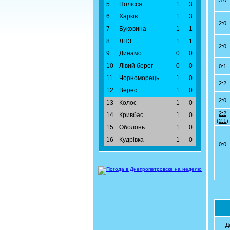
3:0
5
Полісся
1
3
6
Харків
1
3
2:0
7
Буковина
1
1
8
ЛНЗ
1
1
2:0
9
Динамо
0
0
10
Лівий берег
0
0
0:1
11
Чорноморець
1
0
2:2
12
Верес
1
0
2:0
13
Колос
1
0
2:2
14
Кривбас
1
0
(
2:1
)
15
Оболонь
1
0
16
Кудрівка
1
0
0:0
Д