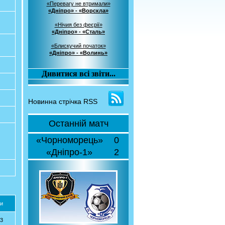
«Перевагу не втримали»
«Дніпро» - «Ворскла»
«Нічия без феєрії»
«Дніпро» - «Сталь»
«Блискучий початок»
«Дніпро» - «Волинь»
Дивитися всі звіти...
Новинна стрічка RSS
Останній матч
«Чорноморець»
0
«Дніпро-1»
2
и
13