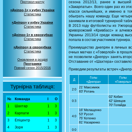
Протокол матчу
сезона 2012/13, ранее в высшей
«Закарпатье». Всего один раз из эт
«Дніпро-1» у кубку України
классе сильнейших, и именно в то
Статистика
обыграть нашу команду. Еще четыре 
занимали в итоговой турнирной табл
«Дніпро» у кубку України
В 2013 году футболисты из Ужгород
Статистика
криворожский «Кривбасс» и алчевс
«Дніпро-1» в єврокубках
Украины 2013/14 среди команд выс
Статистика
попала в состав участников турнира.
«Дніпро» в єврокубках
Преимущество днепрян в личных вс
Статистика
очных матчах с «Говерлой» в прошл
не позволили «Днепру» занять второ
Оновлення в розділі
Отставание от «Шахтера» составило
Програмки
Повний сезон 2015/2016
Приводим результаты встреч «Днепра
Голы
Голы
Д
«Днепра»
«Говерлы»
Турнірна таблиця:
21' Максимюк
2:0
83' Ротань
02' Кобин
№
Команда
І
О
0:3
42' Шевцов
70' Голайда
1
Шахтар
1
3
16' Мелащенко
2
Карпати
1
3
53' Русол
4:0
75' Котенко
3
Епіцентр
1
3
81' Назаренко
4
Зоря
1
3
0:0