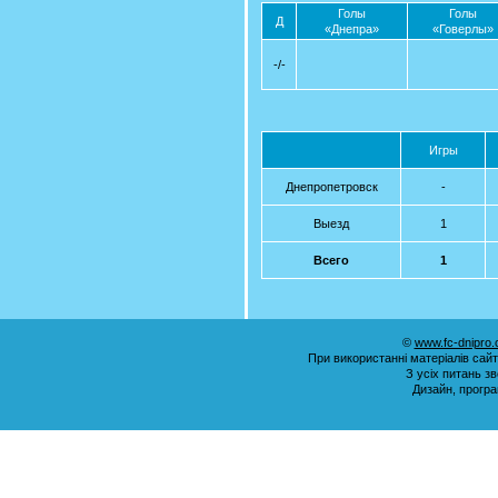
Голы
Голы
Д
«Днепра»
«Говерлы»
-/-
Игры
Днепропетровск
-
Выезд
1
Всего
1
©
www.fc-dnipro
При використанні матеріалів сай
З усіх питань з
Дизайн, прогр