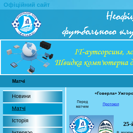
Офіційний сайт
Матчі
«Говерла» Ужгор
Новини
Перед
Протокол
матчем
Матчі
Історія
25-
Інтерв'ю
В воскре