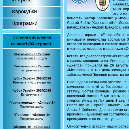
«Авангар
матч пер
Єврокубки
этого ма
помогать Виктор Кравченко (Львов)
Програмки
Сергей Бойко (Киевская обл.). Деле
наблюдатель - Андрей Шандор (Львов
Днепряне играли с «Говерлой» совс
Останні оновлення
минувшего первенства состоялся 
на сайті (03 серпня):
оказался последним в составе наше
в летнее межсезонье в испанскую «С
36-й чемпіонат України
Кстати, вся днепропетровская карь
Результати 1-го тура
с нашим соперником из Ужгорода, 
«Днепра» пришелся на 26 августа
35-й чемпіонат України
«Метеоре» и в тот день команды т
Усі результати
забитых мячей (Евгений вышел на по
Кубок України 2025/2026
Еще неделю назад наш участие наше
Результати усіх зустрічей
сомнению, но клуб из Ужгорода по
Кубок України 2024/2025
статусу. Состав команды Грозного 
Всі результати
последний момент были взяты в ар
Люлька, Вячеслав Лухтанов, Павел 
«Чорноморець» - «Дніпро-1»
Орест Кузык, Сергей Савченко, Ан
Протокол матчу
Алексей Хобленко. Днепрянам не сто
прогулкой - динамовская составляющ
«Полісся» - «Дніпро-1»
Протокол матчу
преимущество на старте турнира.
Относительно истории наших соперн
«Дніпро-1» - «Спартак»