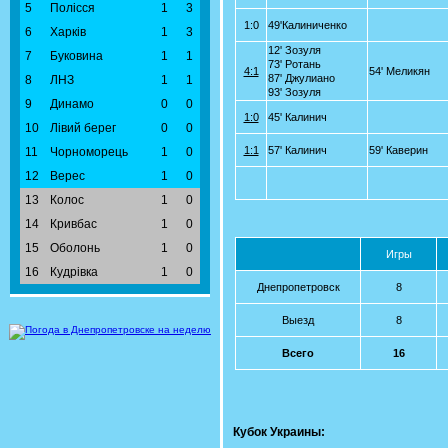
5
Полісся
1
3
1:0
49'Калиниченко
6
Харків
1
3
12' Зозуля
7
Буковина
1
1
73' Ротань
4:1
54' Меликян
87' Джулиано
8
ЛНЗ
1
1
93' Зозуля
9
Динамо
0
0
1:0
45' Калинич
10
Лівий берег
0
0
1:1
57' Калинич
59' Каверин
11
Чорноморець
1
0
12
Верес
1
0
13
Колос
1
0
14
Кривбас
1
0
15
Оболонь
1
0
Игры
16
Кудрівка
1
0
Днепропетровск
8
Выезд
8
Всего
16
Кубок Украины: