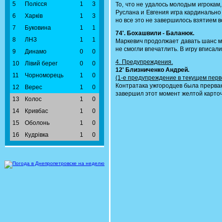
5
Полісся
1
3
То, что не удалось молодым игрокам
Руслана и Евгения игра кардинально
6
Харків
1
3
но все это не завершилось взятием в
7
Буковина
1
1
74'. Бохашвили - Баланюк.
8
ЛНЗ
1
1
Маркевич продолжает давать шанс м
не смогли впечатлить. В игру вписали
9
Динамо
0
0
4. Предупреждения.
10
Лівий берег
0
0
12' Близниченко Андрей.
11
Чорноморець
1
0
(1-е предупреждение в текущем перв
Контратака ужгородцев была прерва
12
Верес
1
0
завершил этот момент желтой карточ
13
Колос
1
0
14
Кривбас
1
0
15
Оболонь
1
0
16
Кудрівка
1
0