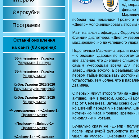
«Днепра»
финале 
Єврокубки
Маркевич
победы над командой Грозного и
Програмки
«Днепр» мог финишировать вторым –
Матч начался с офсайда у Федорчука
функции диспетчера. «Днепр» увере
Останні оновлення
массировано, но до успешного удара 
на сайті (03 серпня):
Подопечные Маркевича играли исклю
– с редкими ударами по воротам х
36-й чемпіонат України
впечатление, что днепряне слишком 
Результати 1-го тура
самым ужгородцам время для пер
завершилась всухую, а реальных мо
35-й чемпіонат України
первом тайме показывать достойны
Усі результати
усталостью, тем более, что в паралл
Кубок України 2025/2026
два мяча.
Результати усіх зустрічей
С первых минут второго тайма «Дне
Кубок України 2024/2025
активно, чем в первом. Хороший мо
Всі результати
пас от Селезнева. Затем Ксенз обы
но Евгений передачу не замкнул. С
«Чорноморець» - «Дніпро-1»
истечению часа игрового времени,
Протокол матчу
Коноплянки и Ротаня.
«Полісся» - «Дніпро-1»
Буквально сразу же «Днепр» получи
Протокол матчу
после игры рукой футболиста из с
ушел на угловой. Очередная бриг
«Дніпро-1» - «Спартак»