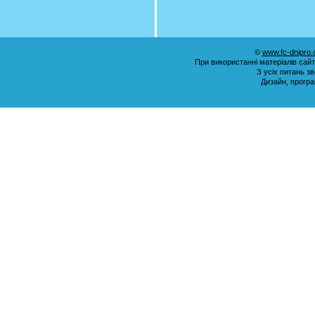
©
www.fc-dnipro
При використанні матеріалів сай
З усіх питань з
Дизайн, прогр