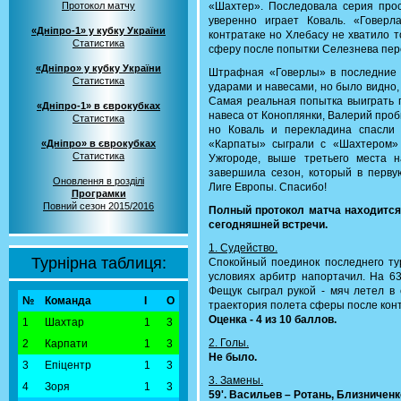
Протокол матчу
«Шахтер». Последовала серия прос
уверенно играет Коваль. «Говер
«Дніпро-1» у кубку України
контратаке но Хлебасу не хватило 
Статистика
сферу после попытки Селезнева пере
«Дніпро» у кубку України
Штрафная «Говерлы» в последние 
Статистика
ударами и навесами, но было видно,
Самая реальная попытка выиграть 
«Дніпро-1» в єврокубках
навеса от Коноплянки, Валерий проби
Статистика
но Коваль и перекладина спасли
«Дніпро» в єврокубках
«Карпаты» сыграли с «Шахтером»
Статистика
Ужгороде, выше третьего места 
завершила сезон, который в перв
Оновлення в розділі
Лиге Европы. Спасибо!
Програмки
Повний сезон 2015/2016
Полный протокол матча находитс
сегодняшней встречи.
1. Судейство.
Турнірна таблиця:
Спокойный поединок последнего тур
условиях арбитр напортачил. На 6
Фещук сыграл рукой - мяч летел в 
№
Команда
І
О
траектория полета сферы после кон
Оценка - 4 из 10 баллов.
1
Шахтар
1
3
2. Голы.
2
Карпати
1
3
Не было.
3
Епіцентр
1
3
3. Замены.
4
Зоря
1
3
59'. Васильев – Ротань, Близниченк