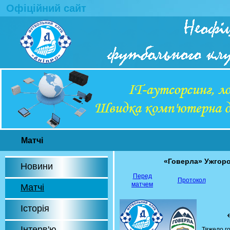
Офіційний сайт
Матчі
«Говерла» Ужгор
Новини
Перед
Протокол
матчем
Матчі
Історія
Інтерв'ю
Тяжело го