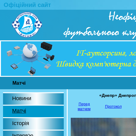
Офіційний сайт
Матчі
«Днепр» Днепро
Новини
Перед
Протокол
матчем
Матчі
Історія
Інтерв'ю