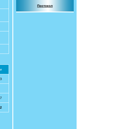
Протокол
и
33
37
72