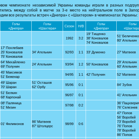
рвом чемпионате независимой Украины команды играли в разных подгруп
етились между собой в матче за 3-е место на нейтральном поле в Запор
дим все результаты встреч «Днепра» с «Шахтером» в чемпионатах Украины:
Голы
Голы
Голы
Голы
Сезон
Н/В
«Днепра»
«Шахтера»
«Днепра»
«Шахтер
19' Тищенко
51' Беличенко
1992
3:2
38' Коновалов
80' Ателькин
74' Коновалов
17' Похлебаев
25' Коновалов
34' Ателькин
92/93
1:1
33' Думенко
27' Матвеев
75' Коновалов
64' Михайленко
29' Ателькин
24' Ателькин
93/94
1:2
50' Коновалов
69' Полунин
60' Ателькин
45' Максимов
94/95
1:1
42' Полунин
52' Матвеев
51' Беженар
49' Шаран
51' Осташов
95/96
0:1
84' Зубов
70' Шаран
62' Орбу
51' Белкин
96/97
0:1
41' Ателькин
68' Карпонай
08' Паляница
36' Пацхвери
97/98
0:2
51' Мизин
76' Селезнев
47' Попов
56' Воробей
86' Матвеев
73' Воробей
01' Филимонов
98/99
0:6
87' Штолцерс
76' Попов
78' Воробей
86' Попов