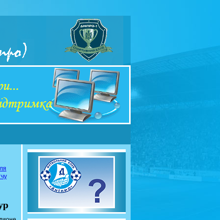
сля
тчу
ур
адионе