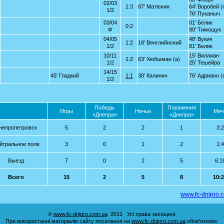
02/03
1:3
87' Матюхин
64' Воробей (
1/2
76' Пуканыч
03/04
01' Белик
0:2
Ф
90' Тимощук
04/05
48' Вукич
1:2
18' Венглийнский
1/2
81' Белик
10/11
15' Виллиан
1:2
63' Хюбшман (а)
1/2
25' Тешейра
14/15
45' Гладкий
1:1
30' Калинич
76' Адриано (
1/2
Победы
Поражения
Игры
Ничьи
Мяч
«Днепра»
«Днепра»
непропетровск
5
2
2
1
3:2
йтральное поле
3
0
1
2
1:4
Выезд
7
0
2
5
6:1
Всего
15
2
5
8
10:
www.fc-dnipro.
©
www.fc-dnipro.com.ua
2012 Усі права захищені.
При використанні матеріалів сайту посилання на
www.fc-dnipro.com.ua
обов'язкове.