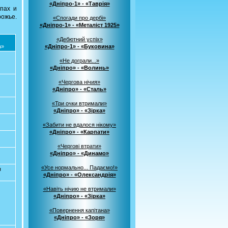
«Дніпро-1» - «Таврія»
пах и
ожье.
«Спогади про дербі»
«Дніпро-1» - «Металіст 1925»
«Дебютний успіх»
а»
«Дніпро-1» - «Буковина»
«Не дограли...»
«Дніпро» - «Волинь»
«Чергова нічия»
«Дніпро» - «Сталь»
«Три очки втримали»
«Дніпро» - «Зірка»
«Забити не вдалося нікому»
«Дніпро» - «Карпати»
«Чергові втрати»
«Дніпро» - «Динамо»
«Усе нормально... Падаємо!»
я
«Дніпро» - «Олександрія»
«Навіть нічию не втримали»
«Дніпро» - «Зірка»
«Повернення капітана»
«Дніпро» - «Зоря»