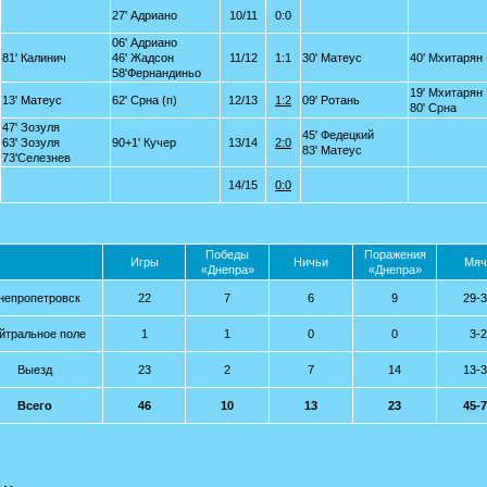
27' Адриано
10/11
0:0
06' Адриано
81' Калинич
46' Жадсон
11/12
1:1
30' Матеус
40' Мхитарян
58'Фернандиньо
19' Мхитарян
13' Матеус
62' Срна (п)
12/13
1:2
09' Ротань
80' Срна
47' Зозуля
45' Федецкий
63' Зозуля
90+1' Кучер
13/14
2:0
83' Матеус
73'Селезнев
14/15
0:0
Победы
Поражения
Игры
Ничьи
Мяч
«Днепра»
«Днепра»
непропетровск
22
7
6
9
29-
йтральное поле
1
1
0
0
3-2
Выезд
23
2
7
14
13-
Всего
46
10
13
23
45-