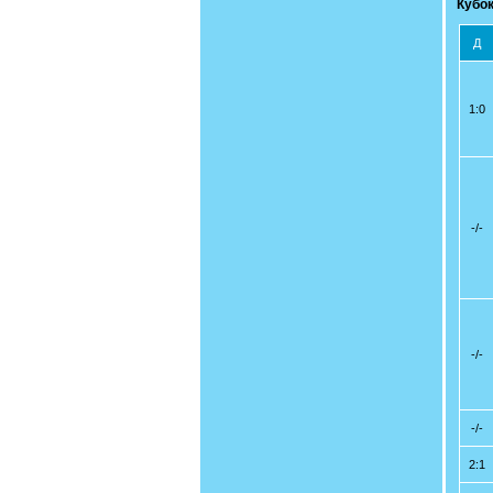
Кубок
Д
1:0
-/-
-/-
-/-
2:1