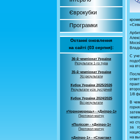
Єврокубки
кром
Програмки
«Севи
Арби
Алекс
Останні оновлення
Мосей
на сайті (03 серпня):
Влади
С уче
36-й чемпіонат України
подоб
Результати 1-го тура
на вт
35-й чемпіонат України
После
Усі результати
отве
прак
Кубок України 2025/2026
второ
Результати усіх зустрічей
1/8 ф
Кубок України 2024/2025
В чем
Всі результати
горня
«Чорноморець» - «Дніпро-1»
зате
Протокол матчу
чемпи
но ст
«Полісся» - «Дніпро-1»
за г
Протокол матчу
нацио
на вы
«Дніпро-1» - «Спартак»