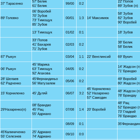
57' Белик
22' Попов
37' Тарасенко
99/00
0:2
61' Белик
89' Зубов (п)
06' Воробей
58' Зубов
70' Зубов
89' Головко
00/01
1:3
14' Максимюк
82' Зубов
73' Тимощук
90' Воробей
85' Зубов
13' Тимощук
01/02
0:1
18' Зубов
33' Попов
38' Белик
41' Бахарев
02/03
0:2
58' Белик
71' Зубов
87' Рыкун
03/04
1:1
22' Венглинсий
69' Вукич
45' Марика
14' Жадсон (п
06' Рыкун
63' Тимощук
04/05
0:2
71' Брандао
92' Агахова
28' Шелаев
45'Фернандиньо
49' Воробей
05/06
0:2
62' Радченко
56' Матузалем
80' Жадсон (п
45' Корниленко
48' Жадсон (п
15' Корниленко
45' Дуляй
06/07
3:2
52' Назаренко
78' Брандау
57' Самодин
48' Рац
08' Брандао
52' Брандао (
29'Назаренко(п)
45' Рац
07/08
1:4
20' Воробей
73' Гладкий
55' Адриано
76' Брандао
08/09
0:1
35'Фернандин
45'Калиниченко
25' Адриано
09/10
0:0
55' Селезнев
74' Адриано