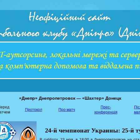
«Днепр» Днепропетровск — «Шахтер» Донецк
еред
Прес-
Пі
Протокол
Про матч
атчем
конференція
ма
24-й чемпионат Украины: 25-й т
В субботу, 23 мая, в 18:00 в Днепропетровске на ст