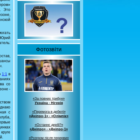
ером»
. Это
зоне,
нской
огать
: Юрий
атель:
Фотозвіти
остав,
 шансы
н.
ю
1:1
в
аниях
ва со
зоне -
«За повних трибун»
дством
Україна - Нігерія
однако
«Перемога в дебюті»
ная с
«Дніпро-1» - «Олімпік»
клуба,
первые
«Останнє дербі?»
инках
«Дніпро» - «Дніпро-1»
 круге
й.
«Розгром після перерви»