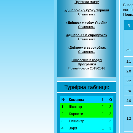
Протокол матчу
В пе
встр
«Дніпро-1» у кубку України
Статистика
Приво
«Дніпро» у кубку України
Д
Статистика
«Дніпро-1» в єврокубках
Статистика
«Дніпро» в єврокубках
3:1
Статистика
Оновлення в розділі
2:1
Програмки
Повний сезон 2015/2016
2:0
2:2
Турнірна таблиця:
2:0
№
Команда
І
О
2:0
1
Шахтар
1
3
2
Карпати
1
3
1:2
3
Епіцентр
1
3
4
Зоря
1
3