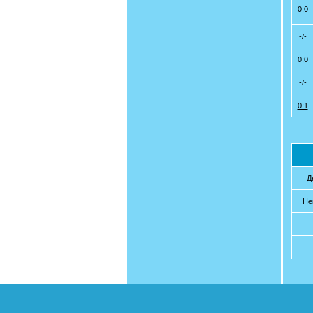
0:0
-/-
0:0
-/-
0:1
Д
Не