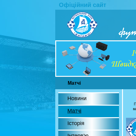
Офіційний сайт
Матчі
Новини
П
м
Матчі
Історія
Інтерв'ю