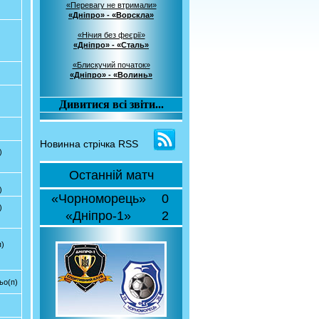
«Перевагу не втримали»
«Дніпро» - «Ворскла»
«Нічия без феєрії»
«Дніпро» - «Сталь»
«Блискучий початок»
«Дніпро» - «Волинь»
Дивитися всі звіти...
Новинна стрічка RSS
)
Останній матч
)
«Чорноморець»
0
)
«Дніпро-1»
2
п)
ьо(п)