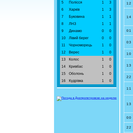
5
Полісся
1
3
1:2
6
Харків
1
3
7
Буковина
1
1
1:4
8
ЛНЗ
1
1
9
Динамо
0
0
0:1
10
Лівий берег
0
0
0:3
11
Чорноморець
1
0
12
Верес
1
0
1:0
13
Колос
1
0
1:3
14
Кривбас
1
0
15
Оболонь
1
0
2:2
16
Кудрівка
1
0
1:1
1:3
0:0
2:2