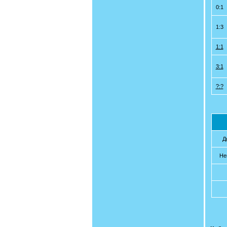
0:1
1:3
1:1
3:1
?:?
Д
Не