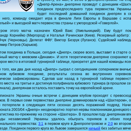
«Днепр-Арена» днепряне проведут с донецким «Шахт
поединок предпоследнего тура первенства Украины
будет последний домашний поединок днепрян в се
е него, команду ожидает игра в финале Лиги Европы в Варшаве с испа
льей» и выездной матч первенства страны с ужгородской «Говерлой».
тром этого матча назначен Юрий Вакс (Хмельницкий). Ему будут пом
андр Корнийко (Миргород) и Наталья Рачинская (Киев). Резервный арбитр
чук (Черновцы). Делегат ФФУ: Виктор Безрук (Луганск). Судейский наблюд
мир Петров (Харьков).
том поединка в Польше, сегодня «Днепр», скорее всего, выставит в старте с
ный матчу с киевским «Динамо». И хотя теоретически днепряне сохраняют
орое место в итоговой турнирной таблице, приоритет для нашей команды ясе
 того, как два дня назад «Днепр» сыграл с сегодняшним соперником вничь
тном кубковом поединке, результаты сезона во внутренних соревнов
тически зафиксированы. Сделав шаг назад в турнирной таблице первенст
го места на третье и достигнув полуфинала кубкового турнира (в прошлом се
инала), днепрянам осталось поставить точку на европейской арене.
пионате Украины очные встречи с донецким клубом проходят с превосхо
ков. В первых семи первенствах днепряне доминировали над «Шахтером», 
м потерпели в следующих пяти сезонах десять поражений подряд. Начи
оната 2003/04 «Днепр» неоднократно портил нервы поклонникам донецкого 
атистика по-прежнему на стороне «Шахтера». В прошлом году днепрянам в
оды независимой Украины удалось обыграть горняков в обоих поед
нального первенства:
3:1
в первом круге в Днепропетровске и
2:0
во втором
езде. Поединок первого круга во Львове завершился
ничьей
без забитых мяче