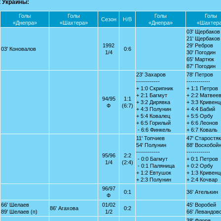
 Украины:
Голы
Голы
Голы
Голы
Сезон
Н/В
«Днепра»
«Шахтера»
«Днепра»
«Шахтер
03' Щербаков
21' Щербаков
1992
29' Ребров
03' Коновалов
0:6
1/4
30' Погодин
65' Мартюк
87' Погодин
23' Захаров
78' Петров
------------
------------
+ 1:0 Скрипник
+ 1:1 Петров
+ 2:1 Багмут
+ 2:2 Матвее
94/95
1:1
+ 3:2 Дирявка
+ 3:3 Кривен
Ф
(6:7)
+ 4:3 Полунин
+ 4:4 Бабий
+ 5:4 Ковалец
+ 5:5 Орбу
+ 6:5 Горилый
+ 6:6 Леонов
- 6:6 Финкель
+ 6:7 Коваль
11' Топчиев
47' Старостяк
54' Полунин
88' Воскобой
------------
------------
95/96
2:2
- 0:0 Багмут
+ 0:1 Петров
1/4
(2:4)
- 0:1 Паляница
+ 0:2 Орбу
+ 1:2 Евтушок
+ 1:3 Кривен
+ 2:3 Полунин
+ 2:4 Кочвар
96/97
0:1
36' Ателькин
Ф
66' Шелаев
01/02
45' Воробей
86' Агахова
0:2
89' Шелаев (п)
1/2
66' Левандов
38' Флоря