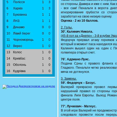
5
Полісся
1
3
со стороны Дамира и иже с ним. Как
- все сам! Пенальти в ворота дне
6
Харків
1
3
игнорирование грубости со стор
7
Буковина
1
1
заработал на свою низкую оценку.
Оценка - 2 из 10 баллов.
8
ЛНЗ
1
1
9
Динамо
0
0
2. Голы.
30'. Калинич Никола.
10
Лівий берег
0
0
(45-й гол за «Днепр» - 3-й в кубке Укр
11
Чорноморець
1
0
Федорчук прервал атаку горняков 
который в момент паса находился е
12
Верес
1
0
Калинич вышел один на один с П
13
Колос
1
0
голкипера открыл счет.
14
Кривбас
1
0
76'. Адриано Луис.
Подача Срны с правого фланга с
15
Оболонь
1
0
Гладкого. Пенальти четко реализова
16
Кудрівка
1
0
мяча не дотянулся.
3. Замены.
59'. Федорчук – Безус.
Валерий прекрасно провел первы
нарушений правил со стороны гор
финала Лиги Европы. Выход Романа
центре поля.
77'. Лучкевич - Матеус.
В этой игре Валерий не продемонстр
следовало провести после переры