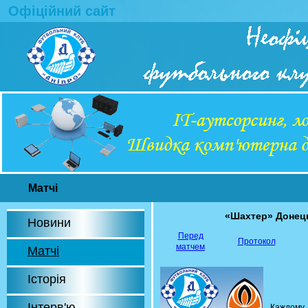
Офіційний сайт
Матчі
«Шахтер» Донец
Новини
Перед
Протокол
матчем
Матчі
Історія
Інтерв'ю
Каждом