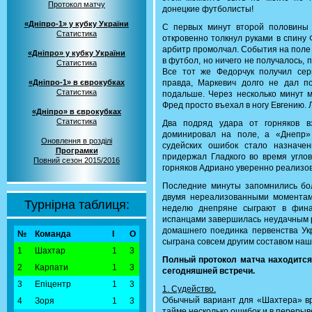
Протокол матчу
донецкие футболисты!
«Дніпро-1» у кубку України
С первых минут второй половины 
Статистика
откровенно толкнул руками в спину 
арбитр промолчал. События на поле
«Дніпро» у кубку України
в футбол, но ничего не получалось, 
Статистика
Все тот же Федорчук получил сер
«Дніпро-1» в єврокубках
правда, Маркевич долго не дал п
Статистика
подальше. Через несколько минут м
Фред просто въехал в ногу Евгению.
«Дніпро» в єврокубках
Статистика
Два подряд удара от горняков в
доминировал на поле, а «Днепр» 
Оновлення в розділі
судейских ошибок стало назначе
Програмки
придержал Гладкого во время угло
Повний сезон 2015/2016
горняков Адриано уверенно реализов
Последние минуты запомнились бо
двумя нереализованными моментам
Турнірна таблиця:
неделю днепряне сыграют в фина
испанцами завершилась неудачным р
домашнего поединка первенства Ук
№
Команда
І
О
сыграна совсем другим составом наш
1
Шахтар
1
3
Полный протокол матча находитс
2
Карпати
1
3
сегодняшней встречи.
3
Епіцентр
1
3
1. Судейство.
Обычный вариант для «Шахтера» вр
4
Зоря
1
3
тайме несколько ошибок и в перерыве