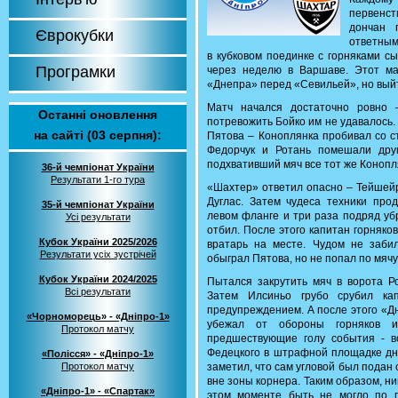
первенст
дончан 
Єврокубки
ответным
в кубковом поединке с горняками с
Програмки
через неделю в Варшаве. Этот ма
«Днепра» перед «Севильей», но вый
Матч начался достаточно ровно 
Останні оновлення
потревожить Бойко им не удавалось.
на сайті (03 серпня):
Пятова – Коноплянка пробивал со с
Федорчук и Ротань помешали друг
подхвативший мяч все тот же Конопля
36-й чемпіонат України
Результати 1-го тура
«Шахтер» ответил опасно – Тейшейр
Дуглас. Затем чудеса техники про
35-й чемпіонат України
левом фланге и три раза подряд уб
Усі результати
отбил. После этого капитан горняко
Кубок України 2025/2026
вратарь на месте. Чудом не заби
Результати усіх зустрічей
обыграл Пятова, но не попал по мячу
Кубок України 2024/2025
Пытался закрутить мяч в ворота Ро
Всі результати
Затем Илсиньо грубо срубил кап
предупреждением. А после этого «Д
«Чорноморець» - «Дніпро-1»
убежал от обороны горняков и
Протокол матчу
предшествующие голу события - во
Федецкого в штрафной площадке дне
«Полісся» - «Дніпро-1»
Протокол матчу
заметил, что сам угловой был подан
вне зоны корнера. Таким образом, ни
«Дніпро-1» - «Спартак»
этом моменте быть не могло по 