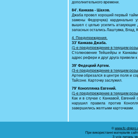
дополнительного времени.
84'. Канкава - Шахов.
Джаба провел хороший первый тайм,
замены Федорчука) кардинально у
вышел с целью усилить атакующие д
запасных остались Лаштувка, Влад, К
4. Предупреждения.
33' Канкава Джаба.
(1-е предупреждение в текущем розы
Столкновение Тейшейры и Канкавы 
адрес рефери и друг друга привели
39' Федецкий Артем.
(3-е предупреждение в текущем розы
Артем обрезался в центре поля и с
Тайсоне. Карточку заслужил.
79' Коноплянка Евгений.
(1-е предупреждение в текущем розы
Как и в случае с Канкавой, Евгений
нарушил правила против Конопл
завершились желтыми карточками.
©
www.fc-dnipro
При використанні матеріалів сай
З усіх питань з