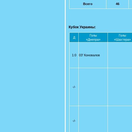
Всего
46
Кубок Украины:
Голы
Голы
Д
«Днепра»
«Шахтера»
1:0
03' Коновалов
-/-
-/-