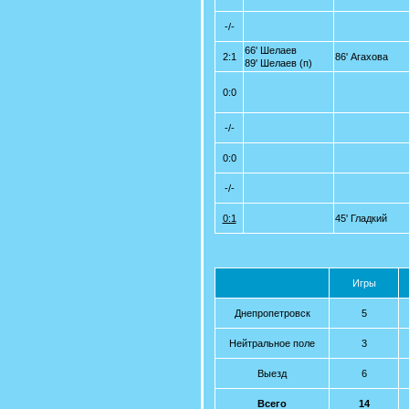
-/-
66' Шелаев
2:1
86' Агахова
89' Шелаев (п)
0:0
-/-
0:0
-/-
0:1
45' Гладкий
Игры
Днепропетровск
5
Нейтральное поле
3
Выезд
6
Всего
14