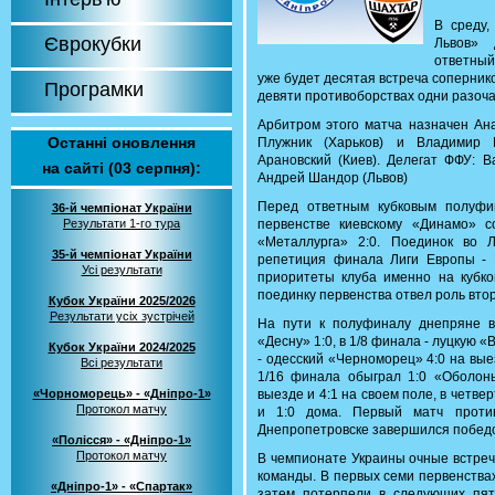
В среду,
Єврокубки
Львов» 
ответный
уже будет десятая встреча соперник
Програмки
девяти противоборствах одни разоч
Арбитром этого матча назначен Ана
Останні оновлення
Плужник (Харьков) и Владимир В
Арановский (Киев). Делегат ФФУ: В
на сайті (03 серпня):
Андрей Шандор (Львов)
Перед ответным кубковым полуфи
36-й чемпіонат України
Результати 1-го тура
первенстве киевскому «Динамо» с
«Металлурга» 2:0. Поединок во Л
35-й чемпіонат України
репетиция финала Лиги Европы -
Усі результати
приоритеты клуба именно на кубко
поединку первенства отвел роль вто
Кубок України 2025/2026
Результати усіх зустрічей
На пути к полуфиналу днепряне в
«Десну» 1:0, в 1/8 финала - луцкую 
Кубок України 2024/2025
- одесский «Черноморец» 4:0 на вые
Всі результати
1/16 финала обыграл 1:0 «Оболонь
«Чорноморець» - «Дніпро-1»
выезде и 4:1 на своем поле, в четве
Протокол матчу
и 1:0 дома. Первый матч проти
Днепропетровске завершился побед
«Полісся» - «Дніпро-1»
Протокол матчу
В чемпионате Украины очные встреч
команды. В первых семи первенства
«Дніпро-1» - «Спартак»
затем потерпели в следующих пят