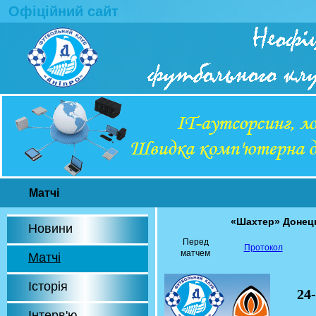
Офіційний сайт
Матчі
«Шахтер» Донец
Новини
Перед
Протокол
матчем
Матчі
Історія
24
Інтерв'ю