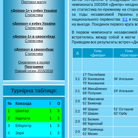
Протокол матчу
чемпионата 2003/04 «Днепр» неодно
но статистика по-прежнему на стор
«Дніпро-1» у кубку України
за годы независимой Украины у
Статистика
национального первенства:
3:1
в пер
«Дніпро» у кубку України
на выезде. Поединок первого круга 
Статистика
В первом чемпионате независимой
«Дніпро-1» в єврокубках
встретились между собой в матче 
Статистика
Приводим все результаты встреч «Д
«Дніпро» в єврокубках
Голы
Голы
Д
Статистика
«Днепра»
«Шахтера»
Оновлення в розділі
Програмки
Повний сезон 2015/2016
17' Похлебаев
3:1
25' Коновалов
34' Ателькин
75' Коновалов
64' Михайленко
Турнірна таблиця:
2:1
24' Ателькин
69' Полунин
45' Максимов
2:0
№
Команда
І
О
51' Беженар
49' Шаран
51' Осташов
1
Шахтар
1
3
2:2
70' Шаран
62' Орбу
2
Карпати
1
3
51' Белкин
2:0
68' Карпонай
3
Епіцентр
1
3
08' Паляница
2:0
4
Зоря
1
3
51' Мизин