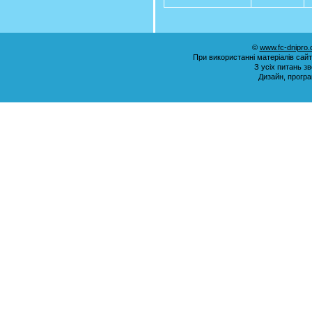
©
www.fc-dnipro
При використанні матеріалів сай
З усіх питань з
Дизайн, прогр