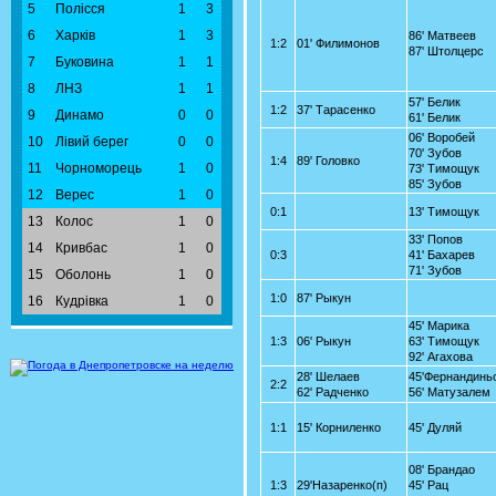
5
Полісся
1
3
6
Харків
1
3
86' Матвеев
1:2
01' Филимонов
87' Штолцерс
7
Буковина
1
1
8
ЛНЗ
1
1
57' Белик
1:2
37' Тарасенко
9
Динамо
0
0
61' Белик
06' Воробей
10
Лівий берег
0
0
70' Зубов
1:4
89' Головко
11
Чорноморець
1
0
73' Тимощук
85' Зубов
12
Верес
1
0
0:1
13' Тимощук
13
Колос
1
0
33' Попов
14
Кривбас
1
0
0:3
41' Бахарев
71' Зубов
15
Оболонь
1
0
1:0
87' Рыкун
16
Кудрівка
1
0
45' Марика
1:3
06' Рыкун
63' Тимощук
92' Агахова
28' Шелаев
45'Фернандинь
2:2
62' Радченко
56' Матузалем
1:1
15' Корниленко
45' Дуляй
08' Брандао
1:3
29'Назаренко(п)
45' Рац