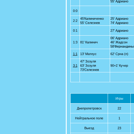
55' Адриано
0:0
45'Калиниченко
25' Адриано
2:2
55' Селезнев
74' Адриано
0:1
27' Адриано
06' Адриано
1:3
81' Калинич
46' Жадсон
58'Фернандинь
1:1
13' Матеус
62' Срна (п)
47' Зозуля
3:1
63' Зозуля
90+1' Кучер
73'Селезнев
Игры
Днепропетровск
22
Нейтральное поле
1
Выезд
23