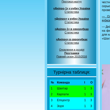
Протокол матчу
честн
серье
«Дніпро-1» у кубку України
прове
Статистика
— Оз
«Дніпро» у кубку України
кубко
Статистика
— Дей
«Дніпро-1» в єврокубках
на фи
Статистика
для н
«Шах
«Дніпро» в єврокубках
Статистика
Оновлення в розділі
Програмки
Повний сезон 2015/2016
Турнірна таблиця:
№
Команда
І
О
1
Шахтар
1
3
2
Карпати
1
3
3
Епіцентр
1
3
4
Зоря
1
3