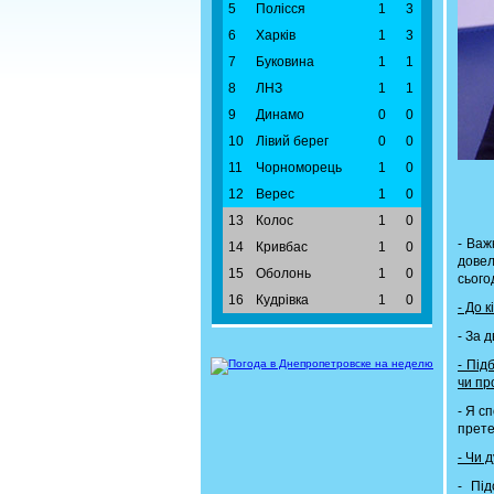
5
Полісся
1
3
6
Харків
1
3
7
Буковина
1
1
8
ЛНЗ
1
1
9
Динамо
0
0
10
Лівий берег
0
0
11
Чорноморець
1
0
12
Верес
1
0
13
Колос
1
0
- Важ
14
Кривбас
1
0
довел
15
Оболонь
1
0
сього
16
Кудрівка
1
0
- До 
- За д
- Під
чи пр
- Я с
прете
- Чи 
- Пі