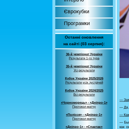
Єврокубки
Програмки
Останні оновлення
на сайті (03 серпня):
36-й чемпіонат України
Результати 1-го тура
35-й чемпіонат України
Усі результати
Кубок України 2025/2026
Результати усіх зустрічей
Кубок України 2024/2025
Всі результати
— За
«Чорноморець» - «Дніпро-1»
Протокол матчу
— Да.
«Полісся» - «Дніпро-1»
— Как
Протокол матчу
— Был
«Дніпро-1» - «Спартак»
как о