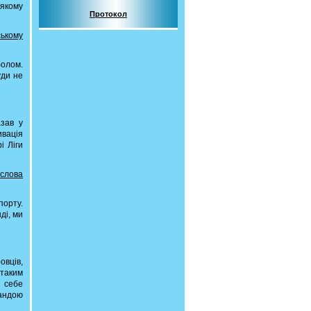
-якому
Протокол
ському
болом.
уди не
азав у
ивація
і Ліги
 слова
порту.
ді, ми
овців,
 таким
в себе
мандою