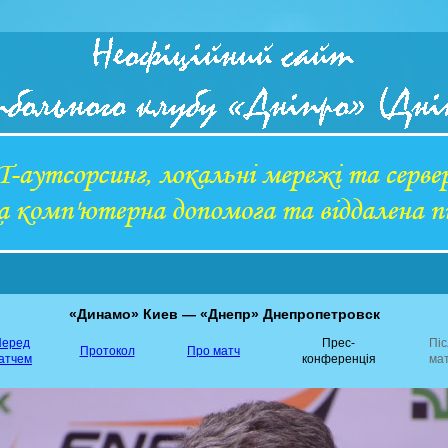
«Динамо» Киев — «Днепр» Днепропетровск
еред
Прес-
Пі
Протокол
Про матч
атчем
конференція
ма