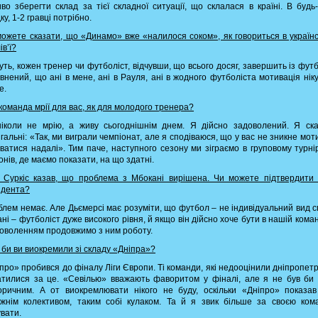
во зберегти склад за тієї складної ситуації, що склалася в країні. В будь
ку, 1-2 гравці потрібно.
можете сказати, що «Динамо» вже «налилося соком», як говориться в україн
ів’ї?
уть, кожен тренер чи футболіст, відчувши, що всього досяг, завершить із фут
внений, що ані в мене, ані в Рауля, ані в жодного футболіста мотивація нік
е.
 команда мрії для вас, як для молодого тренера?
іколи не мрію, а живу сьогоднішнім днем. Я дійсно задоволений. Я ск
гальні: «Так, ми виграли чемпіонат, але я сподіваюся, що у вас не зникне мот
ватися надалі». Тим паче, наступного сезону ми зіграємо в груповому турнір
онів, де маємо показати, на що здатні.
р Суркіс казав, що проблема з Мбокані вирішена. Чи можете підтвердити
идента?
блем немає. Але Дьємерсі має розуміти, що футбол – не індивідуальний вид с
ні – футболіст дуже високого рівня, й якщо він дійсно хоче бути в нашій коман
доволенням продовжимо з ним роботу.
о би ви виокремили зі складу «Дніпра»?
іпро» пробився до фіналу Ліги Європи. Ті команди, які недооцінили дніпропетр
тилися за це. «Севілью» вважають фаворитом у фіналі, але я не був би
оричним. А от виокремлювати нікого не буду, оскільки «Дніпро» показа
жнім колективом, таким собі кулаком. Та й я звик більше за своєю ко
увати.