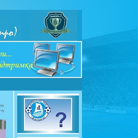
сля
тчу