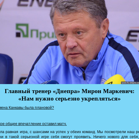
Главный тренер «Днепра» Мирон Маркевич:
«Нам нужно серьезно укрепляться»
мена Канкавы была плановой?
ое общее впечатление оставил матч.
а равная игра, с шансами на успех у обеих команд. Мы посмотрели наш р
ни в такой серьезной игре себя смогут проявить. Ничего нового для себя