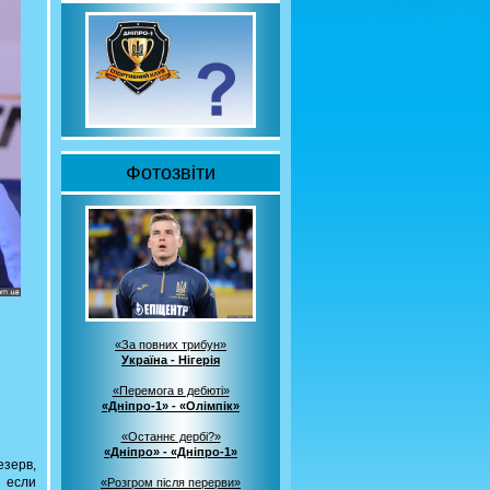
Фотозвіти
«За повних трибун»
Україна - Нігерія
«Перемога в дебюті»
«Дніпро-1» - «Олімпік»
«Останнє дербі?»
«Дніпро» - «Дніпро-1»
езерв,
, если
«Розгром після перерви»