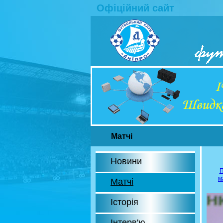
Офіційний сайт
Матчі
Новини
П
м
Матчі
Історія
Інтерв'ю