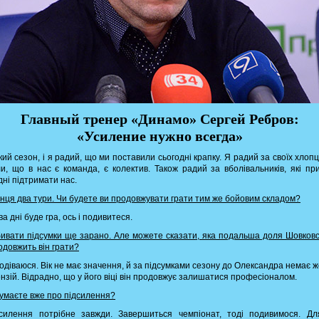
Главный тренер «Динамо» Сергей Ребров:
«Усиление нужно всегда»
кий сезон, і я радий, що ми поставили сьогодні крапку. Я радий за своїх хлопц
и, що в нас є команда, є колектив. Також радий за вболівальників, які п
дні підтримати нас.
кінця два тури. Чи будете ви продовжувати грати тим же бойовим складом?
ва дні буде гра, ось і подивитеся.
бивати підсумки ще зарано. Але можете сказати, яка подальша доля Шовковс
одовжить він грати?
подіваюся. Вік не має значення, й за підсумками сезону до Олександра немає 
нзій. Відрадно, що у його віці він продовжує залишатися професіоналом.
думаєте вже про підсилення?
дсилення потрібне завжди. Завершиться чемпіонат, тоді подивимося. Дл