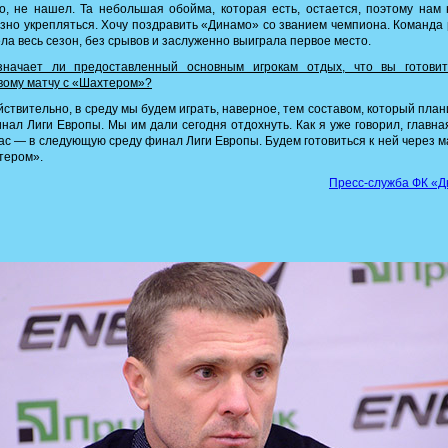
о, не нашел. Та небольшая обойма, которая есть, остается, поэтому нам
зно укрепляться. Хочу поздравить «Динамо» со званием чемпиона. Команда
ла весь сезон, без срывов и заслуженно выиграла первое место.
начает ли предоставленный основным игрокам отдых, что вы готовит
вому матчу с «Шахтером»?
ствительно, в среду мы будем играть, наверное, тем составом, который пла
нал Лиги Европы. Мы им дали сегодня отдохнуть. Как я уже говорил, главна
ас — в следующую среду финал Лиги Европы. Будем готовиться к ней через м
тером».
Пресс-служба ФК «Д