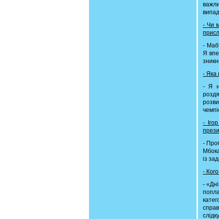
важли
випад
- Чи 
присл
- Маб
Я впе
зникн
- Яка
- Я н
роздя
розви
чемпі
- Іго
през
- Про
Мбока
із за
- Ког
- «Дн
попла
катег
справ
слідк