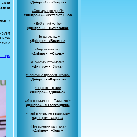
«Дніпро-1» - «Таврія»
 нужно
 ровно
«Спогади про дербі»
«Дніпро-1» - «Металіст 1925»
есь к
«Дебютний успіх»
«Дніпро-1» - «Буковина»
нируем
«Не дограли...»
я игра
«Дніпро» - «Волинь»
атчи с
«Чергова нічия»
«Дніпро» - «Сталь»
непр»
«Три очки втримали»
«Дніпро» - «Зірка»
«Забити не вдалося нікому»
«Дніпро» - «Карпати»
«Чергові втрати»
«Дніпро» - «Динамо»
«Усе нормально... Падаємо!»
«Дніпро» - «Олександрія»
«Навіть нічию не втримали»
«Дніпро» - «Зірка»
«Повернення капітана»
«Дніпро» - «Зоря»