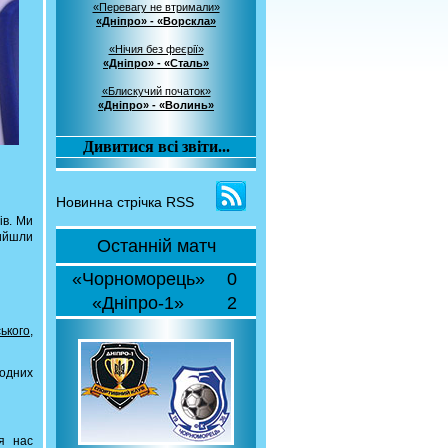
«Перевагу не втримали»
«Дніпро» - «Ворскла»
«Нічия без феєрії»
«Дніпро» - «Сталь»
«Блискучий початок»
«Дніпро» - «Волинь»
Дивитися всі звіти...
Новинна стрічка RSS
ів. Ми
рийшли
Останній матч
«Чорноморець»
0
«Дніпро-1»
2
ького,
жодних
я нас