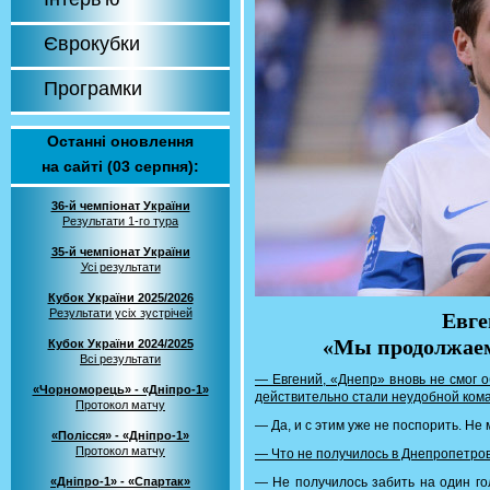
Єврокубки
Програмки
Останні оновлення
на сайті (03 серпня):
36-й чемпіонат України
Результати 1-го тура
35-й чемпіонат України
Усі результати
Кубок України 2025/2026
Результати усіх зустрічей
Евге
«Мы продолжаем
Кубок України 2024/2025
Всі результати
— Евгений, «Днепр» вновь не смог о
«Чорноморець» - «Дніпро-1»
действительно стали неудобной ком
Протокол матчу
— Да, и с этим уже не поспорить. Не
«Полісся» - «Дніпро-1»
Протокол матчу
— Что не получилось в Днепропетров
«Дніпро-1» - «Спартак»
— Не получилось забить на один го