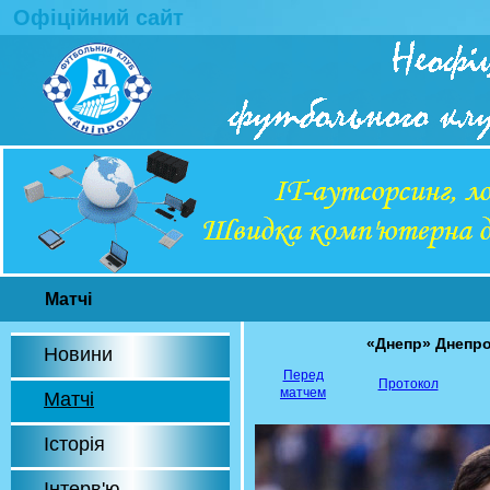
Офіційний сайт
Матчі
«Днепр» Днепро
Новини
Перед
Протокол
матчем
Матчі
Історія
Інтерв'ю