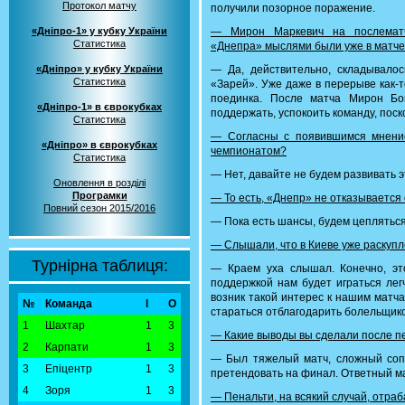
Протокол матчу
получили позорное поражение.
«Дніпро-1» у кубку України
— Мирон Маркевич на послематче
Статистика
«Днепра» мыслями были уже в матче
«Дніпро» у кубку України
— Да, действительно, складывалос
Статистика
«Зарей». Уже даже в перерыве как-т
поединка. После матча Мирон Бо
«Дніпро-1» в єврокубках
поддержать, успокоить команду, поск
Статистика
— Согласны с появившимся мнени
«Дніпро» в єврокубках
чемпионатом?
Статистика
— Нет, давайте не будем развивать э
Оновлення в розділі
Програмки
— То есть, «Днепр» не отказывается
Повний сезон 2015/2016
— Пока есть шансы, будем цепляться
— Слышали, что в Киеве уже раскуп
Турнірна таблиця:
— Краем уха слышал. Конечно, эт
поддержкой нам будет играться лег
возник такой интерес к нашим матча
№
Команда
І
О
стараться отблагодарить болельщико
1
Шахтар
1
3
— Какие выводы вы сделали после пе
2
Карпати
1
3
— Был тяжелый матч, сложный соп
3
Епіцентр
1
3
претендовать на финал. Ответный ма
4
Зоря
1
3
— Пенальти, на всякий случай, отра