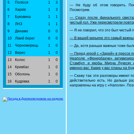
5
Полісся
1
3
— Не буду об этом говорить. Пок
6
Харків
1
3
Посмотрим.
7
Буковина
1
1
— Сразу после финального свистк
чистый гол. Уже пересмотрели повто
8
ЛНЗ
1
1
— Я не говорил, что это был чистый г
9
Динамо
0
0
— В вашей карьере это самый важны
10
Лівий берег
0
0
11
Чорноморець
1
0
— Да, хотя раньше важные тоже были
12
Верес
1
0
— Перед игрой с «Зарей» в прессе 
Неаполе «Фенербахче» активизир
13
Колос
1
0
Стамбул, и якобы Мирча Луческу 
14
Кривбас
1
0
именно вас. Какие у вас планы на бу
15
Оболонь
1
0
— Скажу так: эти разговоры имеют по
действительно есть. Но дальше раз
16
Кудрівка
1
0
направлены на игру с «Наполи». Поз