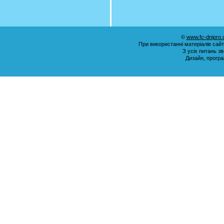
©
www.fc-dnipro
При використанні матеріалів сай
З усіх питань з
Дизайн, прогр