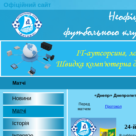
Офіційний сайт
Матчі
«Днепр» Днепропе
Новини
Перед
Протокол
матчем
Матчі
Історія
24-
Інтерв'ю
В субботу