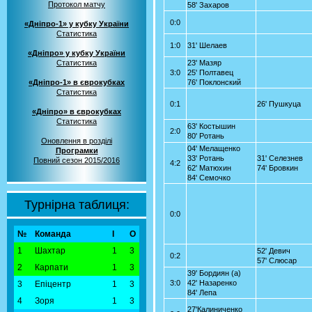
Протокол матчу
58' Захаров
0:0
«Дніпро-1» у кубку України
Статистика
1:0
31' Шелаев
«Дніпро» у кубку України
Статистика
23' Мазяр
3:0
25' Полтавец
«Дніпро-1» в єврокубках
76' Поклонский
Статистика
0:1
26' Пушкуца
«Дніпро» в єврокубках
Статистика
63' Костышин
2:0
80' Ротань
Оновлення в розділі
04' Мелащенко
Програмки
33' Ротань
31' Селезнев
Повний сезон 2015/2016
4:2
62' Матюхин
74' Бровкин
84' Семочко
Турнірна таблиця:
0:0
№
Команда
І
О
1
Шахтар
1
3
52' Девич
0:2
57' Слюсар
2
Карпати
1
3
39' Бордиян (а)
3:0
42' Назаренко
3
Епіцентр
1
3
84' Лепа
4
Зоря
1
3
27'Калиниченко