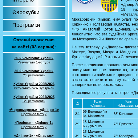
«Днепр-А
19 тур
Єврокубки
«Металл
Можаровский (Львов), ему будут п
Програмки
Корнийко (Полтавская область). Ре
ФФУ: Анатолий Котов (Донецк). С
Любопытно, что эта судейская брига
но Можаровский и Швецов по сравнен
Останні оновлення
на сайті (03 серпня):
На эту встречу у «Днепра» дисква
Матеус, Зозуля, Мазух и Мандзюк
Дуглас, Федецкий, Ротань и Селезнев
36-й чемпіонат України
Результати 1-го тура
После поединков прошлого чемпион
наступило полное равенство, ко
35-й чемпіонат України
соотношении забитых и пропущенных
Усі результати
весов статистики в пользу нашей 
Кубок України 2025/2026
соперников не пересекались.
Результати усіх зустрічей
Приводим все результаты встреч «Д
Кубок України 2024/2025
Всі результати
Голы
Голы
Д
«Днепра»
«Металлиста
«Чорноморець» - «Дніпро-1»
09' Беженар (п)
2:1
35' Колесник
Протокол матчу
34' Максимов
18' Максимов
«Полісся» - «Дніпро-1»
2:1
78' Призетко
65' Думенко
Протокол матчу
18' Максимов
«Дніпро-1» - «Спартак»
3:1
57' Думенко
75' Карабуда