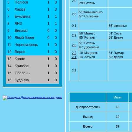
2:0
5
Полісся
1
3
29' Ротань
6
Харків
1
3
51'Калиниченко
2:0
7
Буковина
1
1
57' Селезнев
8
ЛНЗ
1
1
0:1
56' Фининьо
9
Динамо
0
0
58' Матеус
31' Соса
2:2
10
Лівий берег
0
0
85' Ротань
59' Девич
51' Ротань
11
Чорноморець
1
0
2:0
67' Джулиано
12
Верес
1
0
2:2
10' Мандзюк
31' Эдмар
(
2:1
)
14' Зозуля
82' Девич
13
Колос
1
0
14
Кривбас
1
0
?:?
15
Оболонь
1
0
16
Кудрівка
1
0
Игры
Днепропетровск
18
Выезд
19
Всего
37