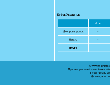
Кубок Украины:
Игры
Днепропетровск
-
Выезд
-
Всего
-
©
www.fc-dnipro
При використанні матеріалів сай
З усіх питань з
Дизайн, прогр