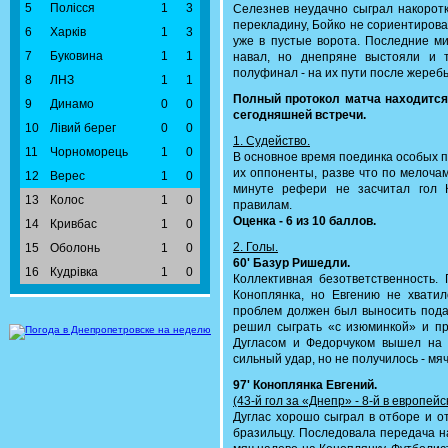
5
Полісся
1
3
Селезнев неудачно сыграл накоротк
перекладину, Бойко не сориентирова
6
Харків
1
3
уже в пустые ворота. Последние м
7
Буковина
1
1
навал, но днепряне выстояли и 
полуфинал - на их пути после жеребь
8
ЛНЗ
1
1
Полный протокол матча находитс
9
Динамо
0
0
сегодняшней встречи.
10
Лівий берег
0
0
1. Судейство.
11
Чорноморець
1
0
В основное время поединка особых п
их оппоненты, разве что по мелоча
12
Верес
1
0
минуте рефери не засчитал гол К
13
Колос
1
0
правилам.
Оценка - 6 из 10 баллов.
14
Кривбас
1
0
2. Голы.
15
Оболонь
1
0
60' Базур Ришедли.
16
Кудрівка
1
0
Коллективная безответственность.
Коноплянка, но Евгению не хвати
проблем должен был выносить пода
решил сыграть «с изюминкой» и пр
Дугласом и Федорчуком вышел на 
сильный удар, но не получилось - мяч
97' Коноплянка Евгений.
(43-й гол за «Днепр» - 8-й в европей
Дуглас хорошо сыграл в отборе и о
бразильцу. Последовала передача н