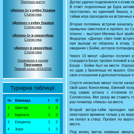
Протокол матчу
Дуглас удачно подключился к атаке г
В ответ подопечные де Бура активи
«Дніпро-1» у кубку України
прострелил, но одинокий Кишна, к 
Статистика
тайма игра проходила на встречных к
«Дніпро» у кубку України
Вторая половина встречи началась
Статистика
привычно сместился и пробил, но С
опасно – выстрел Милика был крайн
«Дніпро-1» в єврокубках
Федорчук. «Днепр» сбил темп встреч
Статистика
при выходе из обороны в атаку, 
«Дніпро» в єврокубках
свидание с Бойко, которое голланде
Статистика
Через 10 минут «Днепр» получил р
Оновлення в розділі
стандарта Безус пробил головой в са
Програмки
Базур – Бойко был на месте. Хорош
Повний сезон 2015/2016
но удар у бразильца не вышел. Осн
свои отношения в дополнительные п
Спустя несколько минут после начал
Турнірна таблиця:
свой шанс Коноплянка. Евгений полу
под самую штангу с отскоком от
Силлессена. Мог сразу же ставить т
№
Команда
І
О
раз голкипер «Аякса» на месте.
1
Шахтар
1
3
Второй экстра-тайм проходил пр
некоторого времени только у их воро
2
Карпати
1
3
не попал в створ. Пробил по ворот
3
Епіцентр
1
3
месте.
4
Зоря
1
3
Под конец матча нервные минуты