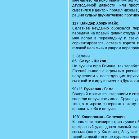
мяч налево на Коноплянку. Футболи
двухгодичной давности, или про
сместился в центр и пробил низом в 
решил судьбу двухматчевого противо
117' Ван дер Хоорн Майк.
Селезнев неудачно обрезался пе
передача на правый фланг, откуда Э
мяч попал в перекладину и свечо
сориентировался, оставил ворота 
головой несильным ударом переправи
3. Замены.
85'. Безус - Шахов.
Не лучшая игра Романа, так заработ
Евгений вышел с огромным рвением
нарушением и последующим горчич
смог войти в игру и вместе в Дугласом
90+1'. Лучкевич - Гама.
Валерий отличился старанием и ско
впереди получалось мало. Бруно в д
того, что игроки соперника к этому
проявить себя и получше.
108'. Коноплянка - Селезнев.
Коноплянка расширил трио лучших б
прекрасный удар довел личный сче
восьми (как и у Калинича, Зозули и
такой важный гол и не цурался черн