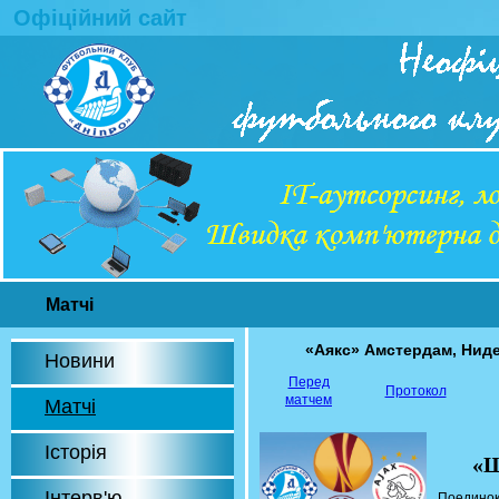
Офіційний сайт
Матчі
«Аякс» Амстердам, Нид
Новини
Перед
Протокол
матчем
Матчі
Історія
«Ш
Інтерв'ю
Поединок