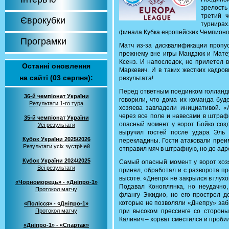
зрелость
третий ч
Єврокубки
турнирах
финала Кубка европейских Чемпионов 
Програмки
Матч из-за дисквалификации пропус
прежнему вне игры Мандзюк и Матеу
Ксенз. И напоследок, не прилетел 
Останні оновлення
Маркевич. И в таких жестких кадро
на сайті (03 серпня):
результата!
Перед ответным поединком голландц
36-й чемпіонат України
говорили, что дома их команда буд
Результати 1-го тура
хозяева завладели инициативой. «
через все поле и навесами в штраф
35-й чемпіонат України
опасный момент у ворот Бойко созд
Усі результати
выручил гостей после удара Эль
Кубок України 2025/2026
перекладины. Гости атаковали преи
Результати усіх зустрічей
отправил мяч в штрафную, но до адр
Кубок України 2024/2025
Самый опасный момент у ворот хозя
Всі результати
принял, обработал и с разворота пр
высоте. «Днепр» не закрылся в глухо
«Чорноморець» - «Дніпро-1»
Подавал Коноплянка, но неудачно
Протокол матчу
флангу Эжидио, но его прострел д
которые не позволяли «Днепру» заб
«Полісся» - «Дніпро-1»
Протокол матчу
при высоком прессинге со стороны
Калинич – хорват сместился и проби
«Дніпро-1» - «Спартак»