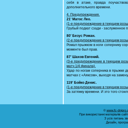
себя в атаке, правда поучаство
дополнительного времени.
4. Предупреждения.
21' Матос Лео.
(1-е предупреждение в текущем роз
Грубый подкат сзади - заслуженное 
80' Безус Роман.
(2-е предупреждение в текущем роз
Ромал прыжком в ноги сопернику сор
моменте был прав.
87' Шахов Евгений.
(3-е предупреждение в текущем роз
матч 1/4 финала).
Удар по ногам соперника в прыжке д
матчах с «Аяксом», выходя на замену
119' Бойко Денис.
(1-е предупреждение в текущем роз
За затяжку времени. И это того стоил
©
www.fc-dnipro
При використанні матеріалів сай
З усіх питань з
Дизайн, прогр