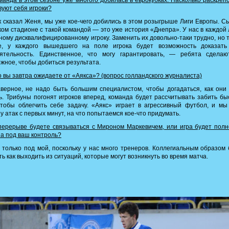
анда в этом сезоне уже многого добилась в еврокубках. Насколько раскре
вуют себя игроки?
 сказал Женя, мы уже кое-чего добились в этом розыгрыше Лиги Европы. С
ком стадионе с такой командой — это уже история «Днепра». У нас в каждой
ному дисквалифицированному игроку. Заменить их довольно-таки трудно, но 
е, у каждого вышедшего на поле игрока будет возможность доказать
оятельность. Единственное, что могу гарантировать, — ребята сделаю
жное, чтобы добиться результата.
 вы завтра ожидаете от «Аякса»? (вопрос голландского журналиста)
ерное, не надо быть большим специалистом, чтобы догадаться, как они
ь. Трибуны погонят игроков вперед, команда будет рассчитывать забить б
чтобы облегчить себе задачу. «Аякс» играет в агрессивный футбол, и м
у атак с первых минут, на что попытаемся кое-что придумать.
ерерыве будете связываться с Мироном Маркевичем, или игра будет пол
а под ваш контроль?
только под мой, поскольку у нас много тренеров. Коллегиальным образом
ь как выходить из ситуаций, которые могут возникнуть во время матча.