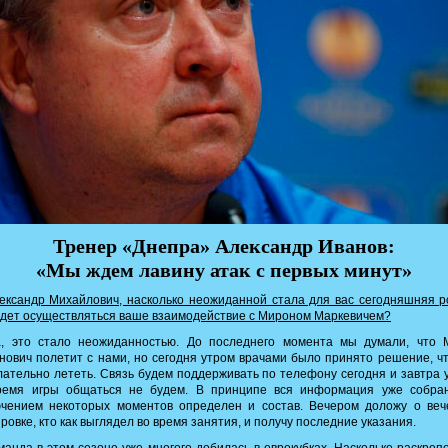
Тренер «Днепра» Александр Иванов:
«Мы ждем лавину атак с первых минут»
ксандр Михайлович, насколько неожиданной стала для вас сегодняшняя р
удет осуществляться ваше взаимодействие с Мироном Маркевичем?
, это стало неожиданностью. До последнего момента мы думали, что 
нович полетит с нами, но сегодня утром врачами было принято решение, ч
ательно лететь. Связь будем поддерживать по телефону сегодня и завтра 
ремя игры общаться не будем. В принципе вся информация уже собран
ючением некоторых моментов определен и состав. Вечером доложу о веч
ровке, кто как выглядел во время занятия, и получу последние указания.