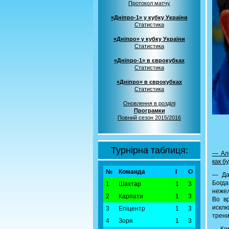
Протокол матчу
«Дніпро-1» у кубку України
Статистика
«Дніпро» у кубку України
Статистика
«Дніпро-1» в єврокубках
Статистика
«Дніпро» в єврокубках
Статистика
Оновлення в розділі
Програмки
Повний сезон 2015/2016
Турнірна таблиця:
— Але
как б
№
Команда
І
О
— Да
Богда
1
Шахтар
1
3
нежел
2
Карпати
1
3
Во в
искл
3
Епіцентр
1
3
трени
4
Зоря
1
3