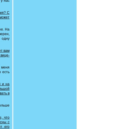
 у нас
тия? C
 может
ию. На
верен,
е одну
ет вам
 вице-
у меня
р есть
й и на
льшой
вать в
больше
, что
асны с
ит его