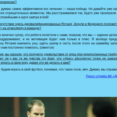
оровление?
 думаю, самое эффективное его лечение — наша победа. Но давайте уже з
сех отрицательных моментах. Мы расстраиваемся так, будто уже проиграли
спокойными и идти завтра в бой!
сутствие здесь дисквалифицированных Ротаня, Зозули и Федецкого положи
т на атмосферу в команде?
 конечно супер, что ребята полетели с нами, показав, что мы — единое цело
поддерживают, и их мотивация будет нам только в плюс. Я вообще пред
ну Ротаню наклеить усы, одеть шапку и сесть после этого на скамейку зап
 нам постоянно помогать. (смеется)
я, вы сказали, что получите удовольствие от игры при переполненных трибу
ет ли у вас те же чувства тот факт, что «Аякс» абсолютно точно не закро
 играть в свою игру, давая это же делать и вам?
будем играть в свой футбол, понимая, что такое поле, мяч. Думаю, мы справи
Пресс-служба ФК «Д