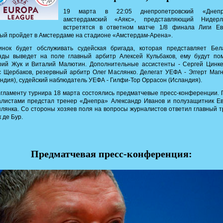
19 марта в 22:05 днепропетровский «Дне
амстердамский «Аякс», представляющий Нидерл
встретятся в ответном матче 1/8 финала Лиги Ев
ый пройдет в Амстердаме на стадионе «Амстердам-Арена».
инок будет обслуживать судейская бригада, которая представляет Бела
нды выведет на поле главный арбитр Алексей Кульбаков, ему будут пом
рий Жук и Виталий Малютин. Дополнительные ассистенты - Сергей Цинке
 Щербаков, резервный арбитр Олег Маслянко. Делегат УЕФА - Эггерт Маг
ндия), судейский наблюдатель УЕФА - Гилфи-Тор Оррасон (Исландия).
гламенту турнира 18 марта состоялись предматчевые пресс-конференции.
алистами предстал тренер «Днепра» Александр Иванов и полузащитник Ев
лянка. Со стороны хозяев поля на вопросы журналистов ответил главный 
 де Бур
.
Предматчевая пресс-конференция: