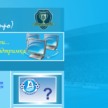
сля
тчу