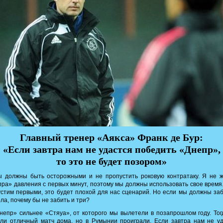
Главный тренер «Аякса» Франк де Бур:
«Если завтра нам не удастся победить «Днепр»,
то это не будет позором»
 должны быть осторожными и не пропустить роковую контратаку. Я не ж
ра» давления с первых минут, поэтому мы должны использовать свое время
стим первыми, это будет плохой для нас сценарий. Но если мы должны за
ола, почему бы не забить и три?
епр» сильнее «Стяуа», от которого мы вылетели в позапрошлом году. То
ли отличный матч дома, но в Румынии проиграли. Если завтра нам не у