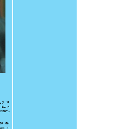
ду от
. Если
бивать
гда мы
дастся