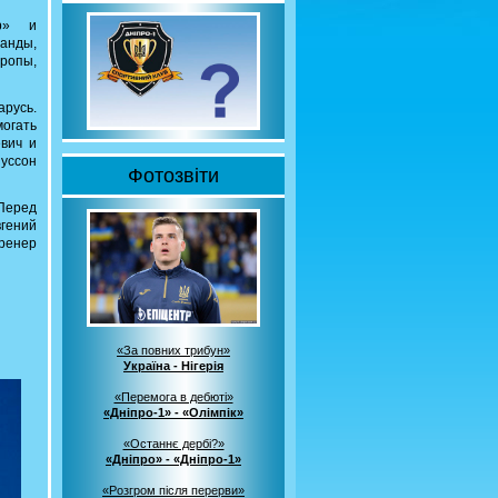
пр» и
анды,
ропы,
русь.
огать
вич и
нуссон
Фотозвіти
 Перед
гений
тренер
«За повних трибун»
Україна - Нігерія
«Перемога в дебюті»
«Дніпро-1» - «Олімпік»
«Останнє дербі?»
«Дніпро» - «Дніпро-1»
«Розгром після перерви»