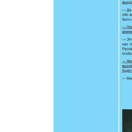
вызд
— Да,
обо в
быть 
— При
влияе
— Это
нас 
Русла
чтобы
— Жен
вызов
будет
— Мы 