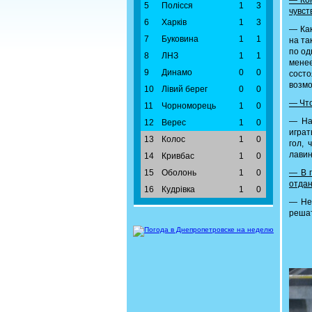
— Ком
5
Полісся
1
3
чувст
6
Харків
1
3
— Как
7
Буковина
1
1
на та
по од
8
ЛНЗ
1
1
мене
9
Динамо
0
0
сост
возмо
10
Лівий берег
0
0
— Что
11
Чорноморець
1
0
— Нав
12
Верес
1
0
играт
13
Колос
1
0
гол, 
лавин
14
Кривбас
1
0
15
Оболонь
1
0
— В п
отдан
16
Кудрівка
1
0
— Не 
решат