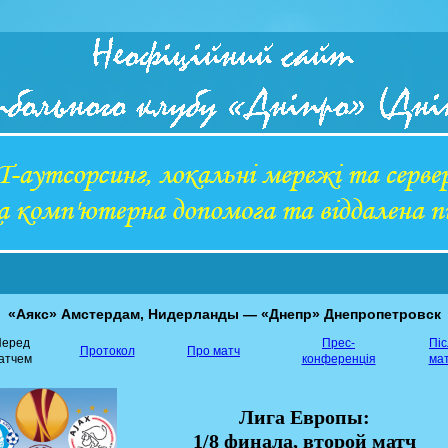
«Аякс» Амстердам, Нидерланды — «Днепр» Днепропетровск
еред
Прес-
Пі
Протокол
Про матч
атчем
конференція
ма
Лига Европы:
1/8 финала, второй матч