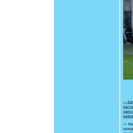
— Евг
наст
завт
небла
— Как
нахо