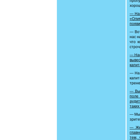
пропу
хорош
— Нас
«Олим
появи
— Вот
нас н
что к
строч
— Нас
вывес
капи
— На 
капит
трене
— Вы 
поле
аудит
таких
— Мы 
зрите
— Же
главн
тем, 