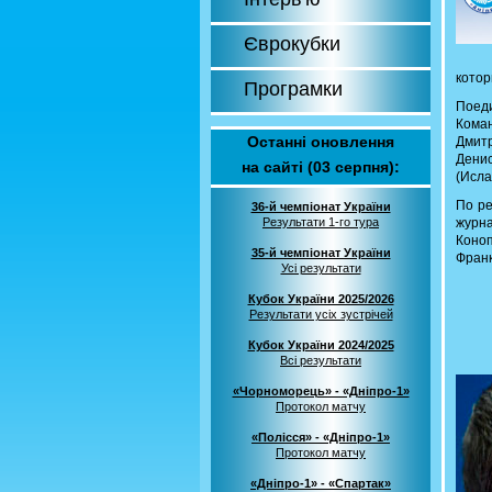
Єврокубки
котор
Програмки
Поед
Кома
Останні оновлення
Дмит
Денис
на сайті (03 серпня):
(Исла
По ре
36-й чемпіонат України
Результати 1-го тура
журн
Коноп
35-й чемпіонат України
Франк
Усі результати
Кубок України 2025/2026
Результати усіх зустрічей
Кубок України 2024/2025
Всі результати
«Чорноморець» - «Дніпро-1»
Протокол матчу
«Полісся» - «Дніпро-1»
Протокол матчу
«Дніпро-1» - «Спартак»