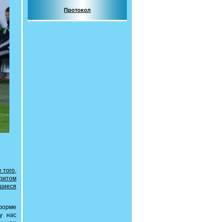
Протокол
 того,
ритом
шиеся
 форме
у нас