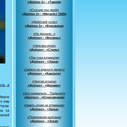
«Дніпро-1» - «Таврія»
«Спогади про дербі»
«Дніпро-1» - «Металіст 1925»
«Дебютний успіх»
«Дніпро-1» - «Буковина»
«Не дограли...»
«Дніпро» - «Волинь»
«Чергова нічия»
«Дніпро» - «Сталь»
«Три очки втримали»
«Дніпро» - «Зірка»
«Забити не вдалося нікому»
«Дніпро» - «Карпати»
«Чергові втрати»
оль, и
«Дніпро» - «Динамо»
«Усе нормально... Падаємо!»
Мирон
«Дніпро» - «Олександрія»
то ему
«Навіть нічию не втримали»
утром.
«Дніпро» - «Зірка»
а, за
ерней
«Повернення капітана»
«Дніпро» - «Зоря»