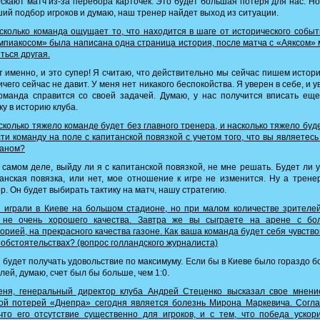
скают матч из-за перебора карточек. Это будет большая потеря для нас. Но
ий подбор игроков и думаю, наш тренер найдет выход из ситуации.
колько команда ощущает то, что находится в шаге от исторического собы
пиакосом» была написана одна страница история, после матча с «Аяксом»
ться другая.
 именно, и это супер! Я считаю, что действительно мы сейчас пишем истор
ичего сейчас не давит. У меня нет никакого беспокойства. Я уверен в себе, и у
оманда справится со своей задачей. Думаю, у нас получится вписать ещ
ку в историю клуба.
колько тяжело команде будет без главного тренера, и насколько тяжело буд
ти команду на поле с капитанской повязкой с учетом того, что вы являетесь
таном?
самом деле, выйду ли я с капитанской повязкой, не мне решать. Будет ли 
анская повязка, или нет, мое отношение к игре не изменится. Ну а трене
р. Он будет выбирать тактику на матч, нашу стратегию.
играли в Киеве на большом стадионе, но при малом количестве зрителе
 не очень хорошего качества. Завтра же вы сыграете на арене с бо
орией, на прекрасного качества газоне. Как ваша команда будет себя чувство
 обстоятельствах? (вопрос голландского журналиста)
будет получать удовольствие по максимуму. Если бы в Киеве было гораздо 
лей, думаю, счет был бы больше, чем 1:0.
ня, генеральный директор клуба Андрей Стеценко высказал свое мнение
ой потерей «Днепра» сегодня является болезнь Мирона Маркевича. Согл
что его отсутствие существенно для игроков, и с тем, что победа ускор