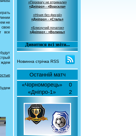
пощено
«Перевагу не втримали»
«Дніпро» - «Ворскла»
ыграть
«Нічия без феєрії»
 линии
«Дніпро» - «Сталь»
тем не
 свою
«Блискучий початок»
т все
«Дніпро» - «Волинь»
Дивитися всі звіти...
 будут
ыстрый
Новинна стрічка RSS
ы ждем
Останній матч
ностью
«Чорноморець»
0
 будем
«Дніпро-1»
2