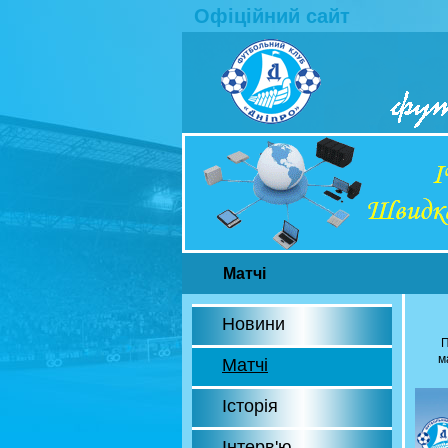
Офіційний сайт
Матчі
Новини
П
м
Матчі
Історія
Інтерв'ю