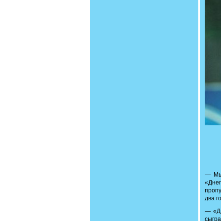
— Мы
«Днеп
пропу
два г
— «Дн
сыгра