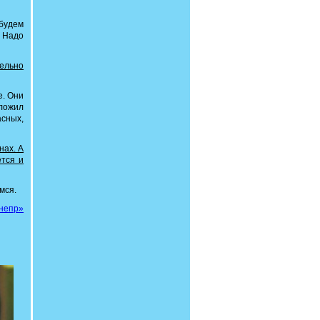
абудем
. Надо
тельно
е. Они
ложил
асных,
нах. А
ется и
мся.
непр»