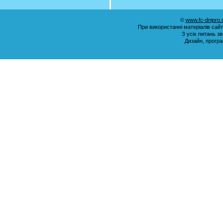
©
www.fc-dnipro
При використанні матеріалів сай
З усіх питань з
Дизайн, прогр