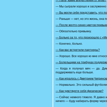
— Папа, какие впечатления от игры?
— Мы сыграли хорошо и заслуженно 
— Вы могли себе представить, что п
— Раньше — нет, но это жизнь, она п
— После желто-синих цветов привыкн
— Обязательно привыкну.
— Больно за то, что произошло с «
— Конечно, больно.
— Как вас встретили партнеры?
— Хорошо. Все хорошо ко мне относя
— Болельщики на трибунах поддерж
— Когда я получал мяч — да. Дум
поддерживать еще больше.
— Как игралось с Дмитрием Чигринс
— Нормально. Это сильный футболис
— Как чувствуете себя физически?
— Cейчас немного тяжело. Я давно н
ничего — буду набирать форму через