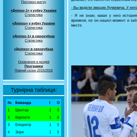
Протокол матчу
- Вы видели эмоции Лучкевича. У не
«Дніпро-1» у кубку України
Статистика
- Я не знаю, какая у него истори
времени, но он нашел момент и заби
«Дніпро» у кубку України
месте.
Статистика
«Дніпро-1» в єврокубках
Статистика
«Дніпро» в єврокубках
Статистика
Оновлення в розділі
Програмки
Повний сезон 2015/2016
Турнірна таблиця:
№
Команда
І
О
1
Шахтар
1
3
2
Карпати
1
3
3
Епіцентр
1
3
4
Зоря
1
3