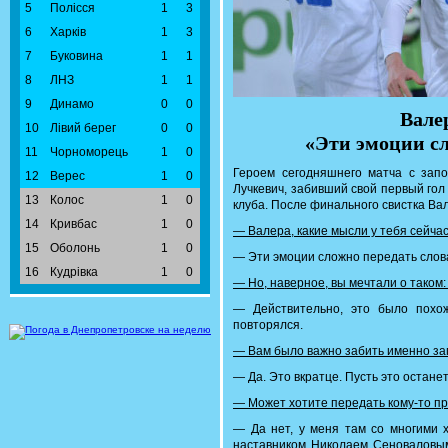
5
Полісся
1
3
6
Харків
1
3
7
Буковина
1
1
8
ЛНЗ
1
1
9
Динамо
0
0
Вале
10
Лівий берег
0
0
«Эти эмоции с
11
Чорноморець
1
0
Героем сегодняшнего матча с зап
12
Верес
1
0
Лучкевич, забивший свой первый гол
13
Колос
1
0
клуба. После финального свистка Ва
14
Кривбас
1
0
— Валера, какие мысли у тебя сейчас
15
Оболонь
1
0
— Эти эмоции сложно передать слова
16
Кудрівка
1
0
— Но, наверное, вы мечтали о таком:
— Действительно, это было похо
повторялся.
— Вам было важно забить именно за
— Да. Это вкратце. Пусть это остане
— Может хотите передать кому-то п
— Да нет, у меня там со многими 
наставником Николаем Сеноваловым