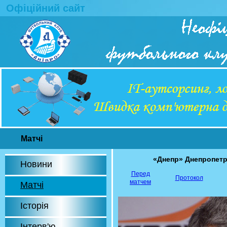
Офіційний сайт
Матчі
«Днепр» Днепропет
Новини
Перед
Протокол
матчем
Матчі
Історія
Інтерв'ю