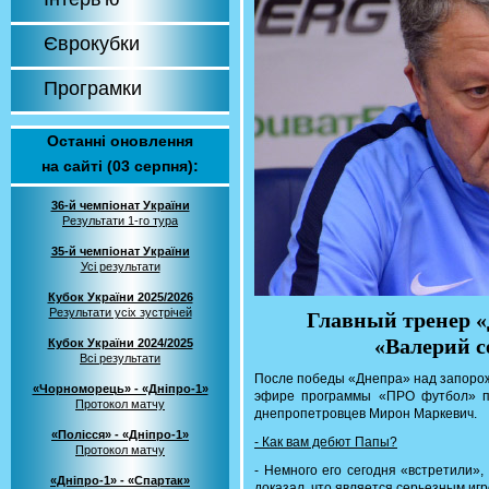
Єврокубки
Програмки
Останні оновлення
на сайті (03 серпня):
36-й чемпіонат України
Результати 1-го тура
35-й чемпіонат України
Усі результати
Кубок України 2025/2026
Результати усіх зустрічей
Главный тренер 
«Валерий с
Кубок України 2024/2025
Всі результати
После победы «Днепра» над запорож
«Чорноморець» - «Дніпро-1»
эфире программы «ПРО футбол» п
Протокол матчу
днепропетровцев Мирон Маркевич.
«Полісся» - «Дніпро-1»
- Как вам дебют Папы?
Протокол матчу
- Немного его сегодня «встретили»,
«Дніпро-1» - «Спартак»
доказал, что является серьезным иг