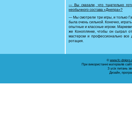
— Вы сказали, что тщательно гот
необычного состава «Днепра»?
— Мы смотрели три игры, и только Г
была очень сильной. Конечно, играть
опытные и классные игроки. Маркеви
же Коноплянке, чтобы он сыграл от
мастерски и профессионально все д
ротация.
©
www.fc-dnipro
При використанні матеріалів сай
З усіх питань з
Дизайн, прогр