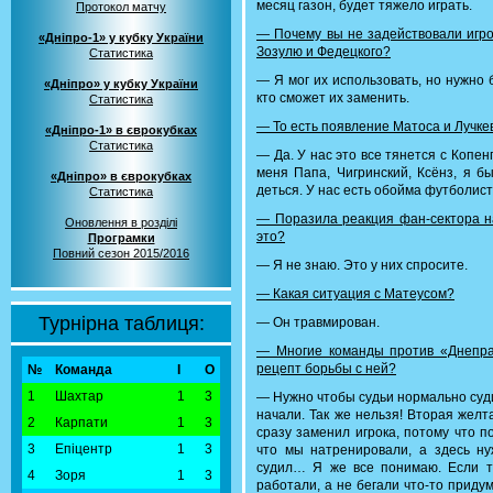
месяц газон, будет тяжело играть.
Протокол матчу
— Почему вы не задействовали игро
«Дніпро-1» у кубку України
Зозулю и Федецкого?
Статистика
— Я мог их использовать, но нужно 
«Дніпро» у кубку України
кто сможет их заменить.
Статистика
— То есть появление Матоса и Лучк
«Дніпро-1» в єврокубках
Статистика
— Да. У нас это все тянется с Копен
меня Папа, Чигринский, Ксёнз, я б
«Дніпро» в єврокубках
деться. У нас есть обойма футболист
Статистика
— Поразила реакция фан-сектора н
Оновлення в розділі
это?
Програмки
Повний сезон 2015/2016
— Я не знаю. Это у них спросите.
— Какая ситуация с Матеусом?
Турнірна таблиця:
— Он травмирован.
— Многие команды против «Днепра
рецепт борьбы с ней?
№
Команда
І
О
1
Шахтар
1
3
— Нужно чтобы судьи нормально суди
начали. Так же нельзя! Вторая желт
2
Карпати
1
3
сразу заменил игрока, потому что по
3
Епіцентр
1
3
что мы натренировали, а здесь ну
судил… Я же все понимаю. Если та
4
Зоря
1
3
работали, а не бегали что-то приду