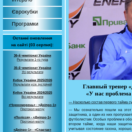
Єврокубки
Програмки
Останні оновлення
на сайті (03 серпня):
36-й чемпіонат України
Результати 1-го тура
35-й чемпіонат України
Усі результати
Кубок України 2025/2026
Результати усіх зустрічей
Главный тренер 
«У нас проблема
Кубок України 2024/2025
Всі результати
— Насколько состав первого тайма с
«Чорноморець» - «Дніпро-1»
Протокол матчу
— Мы сознательно пошли на этот 
защитника, а один из них пропускае
«Полісся» - «Дніпро-1»
футболистам. Особых проблем в обо
Протокол матчу
втором тайме, когда наши защитн
учитывая состояние газона, хорошо,
«Дніпро-1» - «Спартак»