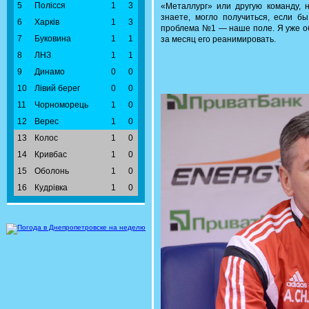
5
Полісся
1
3
«Металлург» или другую команду, н
знаете, могло получиться, если 
6
Харків
1
3
проблема №1 — наше поле. Я уже об
7
Буковина
1
1
за месяц его реанимировать.
8
ЛНЗ
1
1
9
Динамо
0
0
10
Лівий берег
0
0
11
Чорноморець
1
0
12
Верес
1
0
13
Колос
1
0
14
Кривбас
1
0
15
Оболонь
1
0
16
Кудрівка
1
0