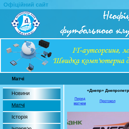
Офіційний сайт
Матчі
«Днепр» Днепропет
Новини
Перед
Протокол
матчем
Матчі
Історія
Інтерв'ю