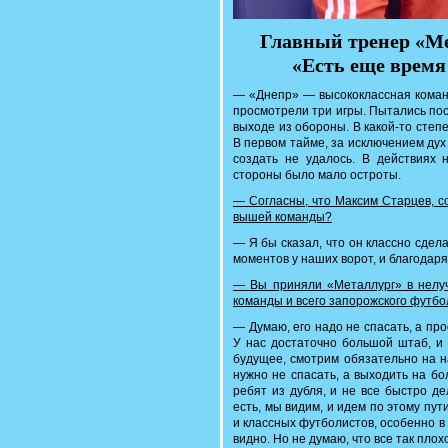
Главный тренер «М
«Есть еще время
— «Днепр» — высококлассная команда
просмотрели три игры. Пытались пос
выходе из обороны. В какой-то степе
В первом тайме, за исключением дух
создать не удалось. В действиях 
стороны было мало остроты.
— Согласны, что Максим Старцев, с
вышей команды?
— Я бы сказал, что он классно сдел
моментов у наших ворот, и благодаря
— Вы приняли «Металлург» в нелуч
команды и всего запорожского футб
— Думаю, его надо не спасать, а пр
У нас достаточно большой штаб, и
будущее, смотрим обязательно на н
нужно не спасать, а выходить на б
ребят из дубля, и не все быстро де
есть, мы видим, и идем по этому пу
и классных футболистов, особенно в 
видно. Но не думаю, что все так плох