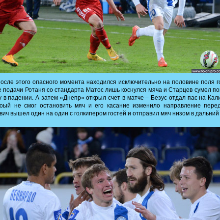
осле этого опасного момента находился исключительно на половине поля г
 подачи Ротаня со стандарта Матос лишь коснулся мяча и Старцев сумел п
 в падении. А затем «Днепр» открыл счет в матче – Безус отдал пас на Кал
роый не смог остановить мяч и его касание изменило направление перед
вич вышел один на один с голкипером гостей и отправил мяч низом в дальний 