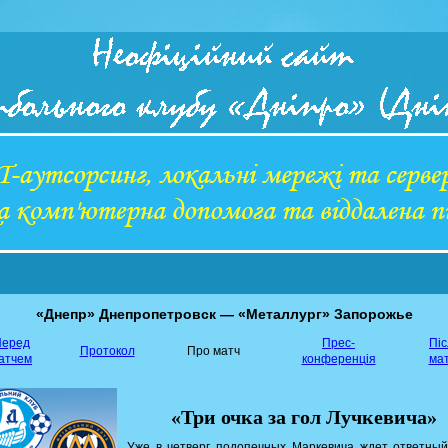
«Днепр» Днепропетровск — «Металлург» Запорожье
еред
Прес-
Пі
Протокол
Про матч
атчем
конференція
ма
«Три очка за гол Лучкевича»
Уже в четверг подопечных Маркевича ждет ответный