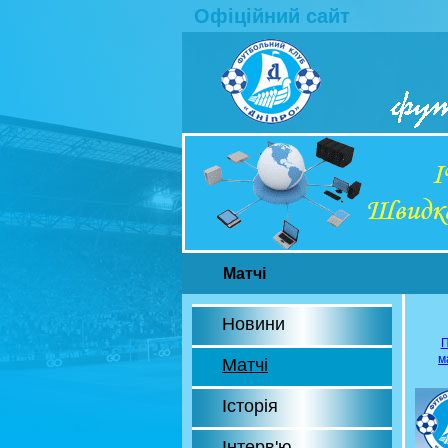
Офіційний сайт
Матчі
Новини
П
м
Матчі
Історія
Інтерв'ю