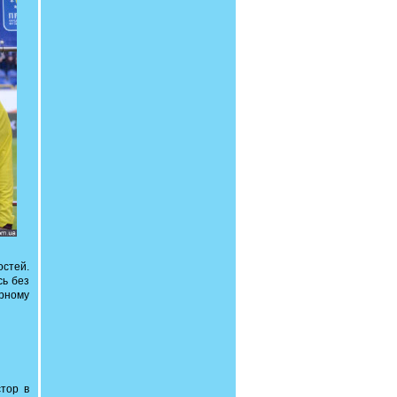
остей.
сь без
рному
тор в