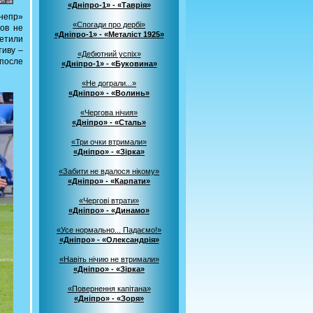
«Дніпро-1» - «Таврія»
непр»
«Спогади про дербі»
ов не
«Дніпро-1» - «Металіст 1925»
ветили
тиву –
«Дебютний успіх»
после
«Дніпро-1» - «Буковина»
«Не дограли...»
«Дніпро» - «Волинь»
«Чергова нічия»
«Дніпро» - «Сталь»
«Три очки втримали»
«Дніпро» - «Зірка»
«Забити не вдалося нікому»
«Дніпро» - «Карпати»
«Чергові втрати»
«Дніпро» - «Динамо»
«Усе нормально... Падаємо!»
«Дніпро» - «Олександрія»
«Навіть нічию не втримали»
«Дніпро» - «Зірка»
«Повернення капітана»
«Дніпро» - «Зоря»