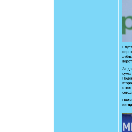
Спус
перек
дубль
ворот
За до
сумел
Подо
втор
отве
сегод
Полн
сего