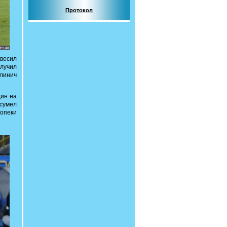
Протокол
весил
лучил
алинич
дин на
 сумел
 опеки