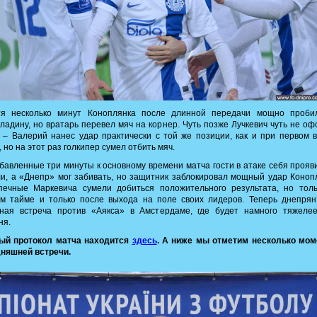
тя несколько минут Коноплянка после длинной передачи мощно проби
ладину, но вратарь перевел мяч на корнер. Чуть позже Лучкевич чуть не о
 – Валерий нанес удар практически с той же позиции, как и при первом 
, но на этот раз голкипер сумел отбить мяч.
бавленные три минуты к основному времени матча гости в атаке себя прояв
и, а «Днепр» мог забивать, но защитник заблокировал мощный удар Коноп
печные Маркевича сумели добиться положительного результата, но толь
ом тайме и только после выхода на поле своих лидеров. Теперь днепрян
тная встреча против «Аякса» в Амстердаме, где будет намного тяжелее
ня.
ый протокол матча находится
здесь
. А ниже мы отметим несколько мом
дняшней встречи.