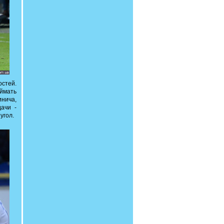
остей.
оймать
инича,
ачи -
угол.