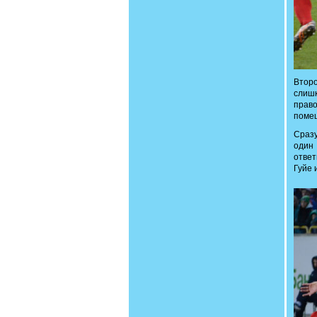
Втор
слиш
право
помеш
Сразу
один 
ответ
Гуйе 