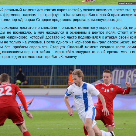
й реальный момент для взятия ворот гостей у хозяев появился после станд
ь фирменно навесил в штрафную, а Калинич пробил головой практически в
с-голкипер «Днепра» Старцев продемонстрировал отменную реакцию.
проходила достаточно спокойно – опасных моментов у ворот ни одной, ни 
ды не возникало, а мяч находился в основном в центре поля. Стоит от
ия Чигринского, который достаточно часто подключался к атакам своей ко
м не только на угловые. После одного из корнеров выиграл отскок Безус, но
ом без проблем справился Старцев. Опасный момент создали гости сами
 окончанием первого тайма – игрок «Металлурга» головой срезал мяч в с
 ворот и дал возможность пробить Калиничу.