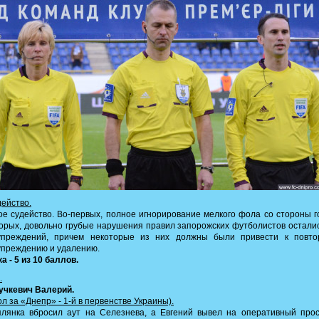
действо.
е судейство. Во-первых, полное игнорирование мелкого фола со стороны г
орых, довольно грубые нарушения правил запорожских футболистов остали
упреждений, причем некоторые из них должны были привести к повто
упреждению и удалению.
а - 5 из 10 баллов.
.
Лучкевич Валерий.
гол за «Днепр» - 1-й в первенстве Украины).
плянка вбросил аут на Селезнева, а Евгений вывел на оперативный прос