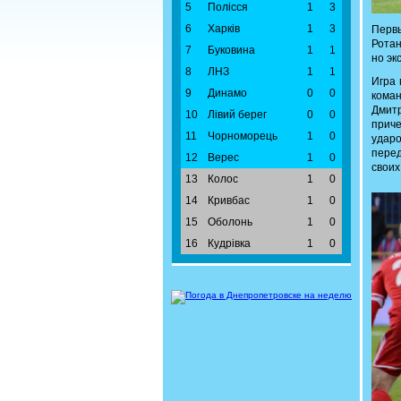
5
Полісся
1
3
6
Харків
1
3
Первы
Ротан
7
Буковина
1
1
но эк
8
ЛНЗ
1
1
Игра 
9
Динамо
0
0
коман
Дмитр
10
Лівий берег
0
0
приче
11
Чорноморець
1
0
удар
перед
12
Верес
1
0
своих
13
Колос
1
0
14
Кривбас
1
0
15
Оболонь
1
0
16
Кудрівка
1
0