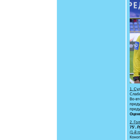
1. Су
Слабо
Во-вт
пред
пред
Оценк
2. Гол
75'. 
(1-й 
Коно