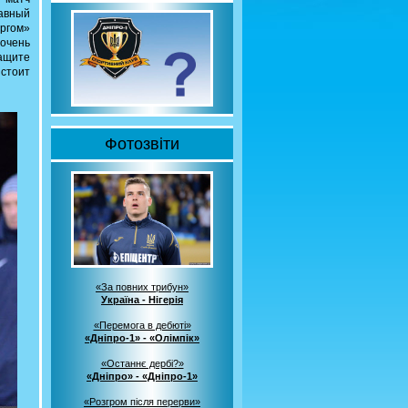
авный
ргом»
очень
защите
стоит
Фотозвіти
«За повних трибун»
Україна - Нігерія
«Перемога в дебюті»
«Дніпро-1» - «Олімпік»
«Останнє дербі?»
«Дніпро» - «Дніпро-1»
«Розгром після перерви»