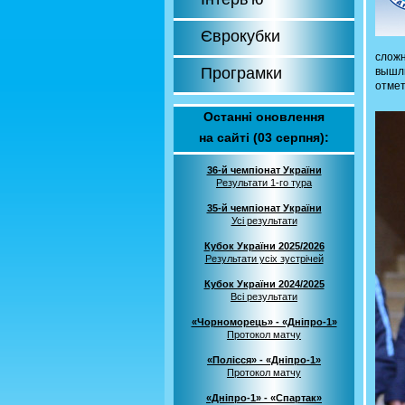
Єврокубки
сложн
Програмки
вышл
отмет
Останні оновлення
на сайті (03 серпня):
36-й чемпіонат України
Результати 1-го тура
35-й чемпіонат України
Усі результати
Кубок України 2025/2026
Результати усіх зустрічей
Кубок України 2024/2025
Всі результати
«Чорноморець» - «Дніпро-1»
Протокол матчу
«Полісся» - «Дніпро-1»
Протокол матчу
«Дніпро-1» - «Спартак»