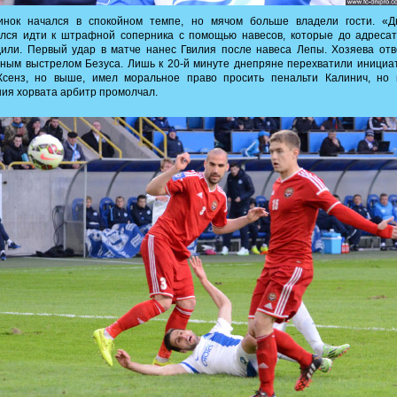
инок начался в спокойном темпе, но мячом больше владели гости. «Д
ался идти к штрафной соперника с помощью навесов, которые до адресат
или. Первый удар в матче нанес Гвилия после навеса Лепы. Хозяева от
ным выстрелом Безуса. Лишь к 20-й минуте днепряне перехватили инициа
Ксенз, но выше, имел моральное право просить пенальти Калинич, но 
ия хорвата арбитр промолчал.