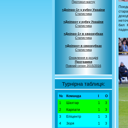
Протокол матчу
Поед
«Дніпро-1» у кубку України
стар
Статистика
доход
неточ
«Дніпро» у кубку України
бил 
Статистика
паден
«Дніпро-1» в єврокубках
Статистика
«Дніпро» в єврокубках
Статистика
Оновлення в розділі
Програмки
Повний сезон 2015/2016
Турнірна таблиця:
№
Команда
І
О
1
Шахтар
1
3
2
Карпати
1
3
3
Епіцентр
1
3
4
Зоря
1
3