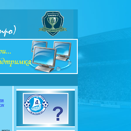
сля
тчу
 матч