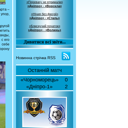
«Перевагу не втримали»
«Дніпро» - «Ворскла»
арта –
 упор,
«Нічия без феєрії»
«Дніпро» - «Сталь»
другой
«Блискучий початок»
«Дніпро» - «Волинь»
метить
манды,
 с его
Дивитися всі звіти...
 себе
торону
Новинна стрічка RSS
Останній матч
«Чорноморець»
0
«Дніпро-1»
2