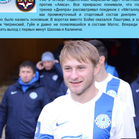
против «Аякса». Все прекрасно понимали, что гл
тренер «Днепра» рассматривал поединок с «Металлу
как промежуточный и стартовый состав днепрян 
о было назвать основным. В воротах вместо Бойко оказался Лаштувка, в 
и Чигринский, Гуйе и давно не появлявшийся в составе Матос. Впереди 
ить выход с первых минут Шахова и Калинича.