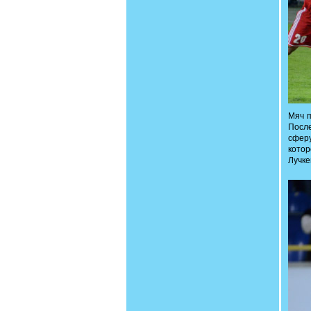
Мяч п
После
сферу
кото
Лучке