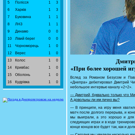
5
Полісся
1
3
6
Харків
1
3
7
Буковина
1
1
8
ЛНЗ
1
1
9
Динамо
0
0
10
Лівий берег
0
0
11
Чорноморець
1
0
12
Верес
1
0
Дмитр
13
Колос
1
0
«При более хорошей иг
14
Кривбас
1
0
15
Оболонь
1
0
Вслед за Романом Безусом и Пав
16
Кудрівка
1
0
«Днепра» дебютировал Дмитрий Чиг
небольшое интервью каналу «2+2».
— Дмитрий, буквально только что М
А довольны ли им лично вы?
— В принципе, на игру меня хватил
матч после долгого перерыва, и кон
мы выиграли, а это хорошо и для
следующих играх и в ходе тренирово
конце концов все будет так, как и дол
— Сегодня мы увидели несколько ва