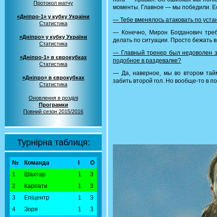
Протокол матчу
моменты. Главное — мы победили. Ес
«Дніпро-1» у кубку України
— Тебе вменялось атаковать по уста
Статистика
— Конечно, Мирон Богданович треб
«Дніпро» у кубку України
делать по ситуации. Просто бежать 
Статистика
— Главный тренер был недоволен з
«Дніпро-1» в єврокубках
подобное в раздевалке?
Статистика
— Да, наверное, мы во втором тайм
«Дніпро» в єврокубках
забить второй гол. Но вообще-то в п
Статистика
Оновлення в розділі
Програмки
Повний сезон 2015/2016
Турнірна таблиця:
№
Команда
І
О
1
Шахтар
1
3
2
Карпати
1
3
3
Епіцентр
1
3
4
Зоря
1
3