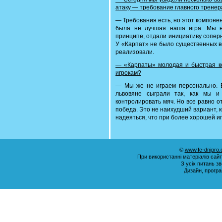
атаку — требование главного тренер
— Требования есть, но этот компонент
была не лучшая наша игра. Мы н
принципе, отдали инициативу соперн
У «Карпат» не было существенных в
реализовали.
— «Карпаты» молодая и быстрая ко
игрокам?
— Мы же не играем персонально. В
львовяне сыграли так, как мы и
контролировать мяч. Но все равно о
победа. Это не наихудший вариант, 
надеяться, что при более хорошей и
©
www.fc-dnipro
При використанні матеріалів сай
З усіх питань з
Дизайн, прогр