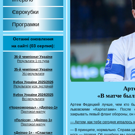
Єврокубки
Програмки
Останні оновлення
на сайті (03 серпня):
36-й чемпіонат України
Результати 1-го тура
35-й чемпіонат України
Усі результати
Кубок України 2025/2026
Результати усіх зустрічей
Арт
«В матче бы
Кубок України 2024/2025
Всі результати
Артем Федецкий лучше, чем кто б
«Чорноморець» - «Дніпро-1»
львовскими «Карпатами». После 
Протокол матчу
закрывать левый фланг обороны, он 
«Полісся» - «Дніпро-1»
— Артем, как тебе сегодня игралось 
Протокол матчу
— В принципе, нормально. Справа уд
«Дніпро-1» - «Спартак»
нога — правая. Об ошибках мы пого