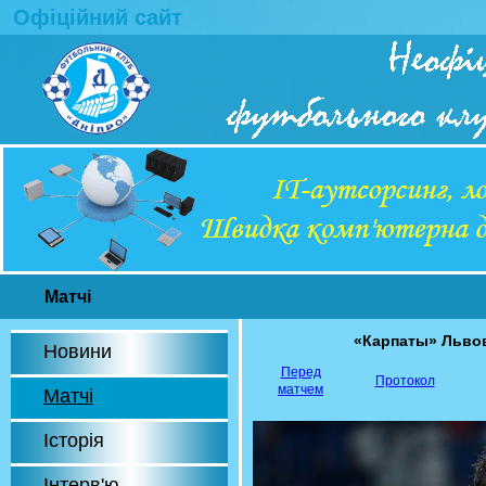
Офіційний сайт
Матчі
«Карпаты» Льво
Новини
Перед
Протокол
матчем
Матчі
Історія
Інтерв'ю