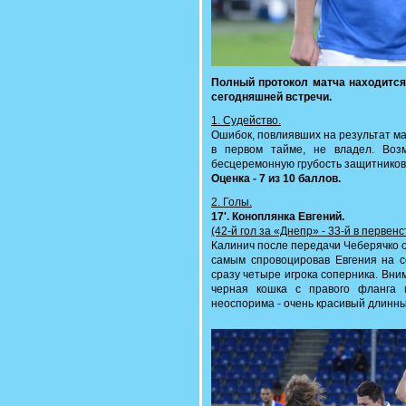
Полный протокол матча находитс
сегодняшней встречи.
1. Судейство.
Ошибок, повлиявших на результат ма
в первом тайме, не владел. Воз
бесцеремонную грубость защитников 
Оценка - 7 из 10 баллов.
2. Голы.
17'. Коноплянка Евгений.
(42-й гол за «Днепр» - 33-й в первен
Калинич после передачи Чеберячко о
самым спровоцировав Евгения на с
сразу четыре игрока соперника. Вни
черная кошка с правого фланга 
неоспорима - очень красивый длинны