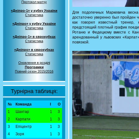
Протокол матчу
«Дніпро-1» у кубку України
Для подопечных Маркевича весна
Статистика
достаточно уверенно был пройден ч
как говорил известный тренер, 
«Дніпро» у кубку України
предстоящий плотный график поедин
Статистика
Ротаню и Федецкому вместе с Кан
«Дніпро-1» в єврокубках
арендованный у львовских «Карпат»
Статистика
повязкой.
«Дніпро» в єврокубках
Статистика
Оновлення в розділі
Програмки
Повний сезон 2015/2016
Турнірна таблиця:
№
Команда
І
О
1
Шахтар
1
3
2
Карпати
1
3
3
Епіцентр
1
3
4
Зоря
1
3