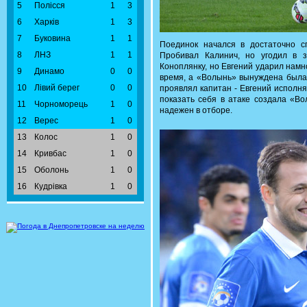
5
Полісся
1
3
6
Харків
1
3
7
Буковина
1
1
Поединок начался в достаточно с
8
ЛНЗ
1
1
Пробивал Калинич, но угодил в 
Коноплянку, но Евгений ударил нам
9
Динамо
0
0
время, а «Волынь» вынуждена была 
10
Лівий берег
0
0
проявлял капитан - Евгений исполн
показать себя в атаке создала «Во
11
Чорноморець
1
0
надежен в отборе.
12
Верес
1
0
13
Колос
1
0
14
Кривбас
1
0
15
Оболонь
1
0
16
Кудрівка
1
0