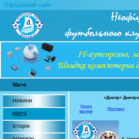
Офіційний сайт
Матчі
«Днепр» Днепр
Новини
Перед
Протокол
матчем
Матчі
Історія
Інтерв'ю
В текуще