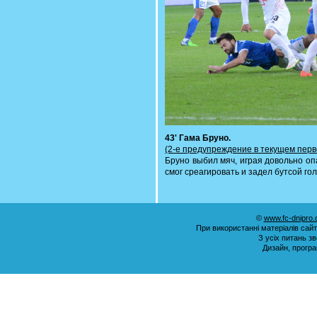
43' Гама Бруно.
(2-е предупреждение в текущем перв
Бруно выбил мяч, играя довольно оп
смог среагировать и задел бутсой го
©
www.fc-dnipro
При використанні матеріалів сай
З усіх питань з
Дизайн, прогр