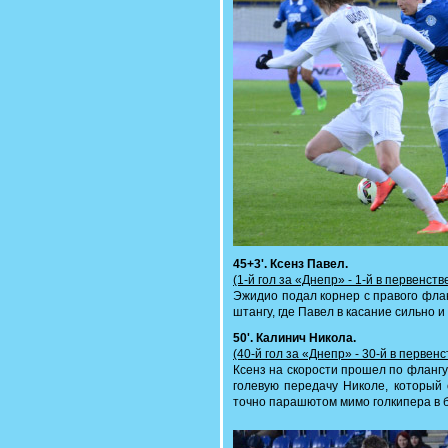
45+3'. Ксенз Павел.
(1-й гол за «Днепр» - 1-й в первенств
Эжидио подал корнер с правого фла
штангу, где Павел в касание сильно и
50'. Калинич Никола.
(40-й гол за «Днепр» - 30-й в первен
Ксенз на скорости прошел по флангу
голевую передачу Николе, который 
точно парашютом мимо голкипера в б