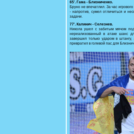
65'. Гама - Близниченко.
Бруно не впечатлил. За час игровог
- напротив, сумел отличиться и не
задачи.
77'. Калинич - Селезнев.
Никола ушел с забитым мячом под
нереализованный в атаке шанс дл
завершил только ударом в штангу,
превратил в голевой пас для Близнич