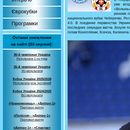
уже вто
«Волынь»
Єврокубки
реноме г
национального кубка Чеберячко, Рот
Програмки
4:0. В поединке первенства Укра
последних секундах матча Зозуля по
голам Коноплянки, Ксенза, Калинича 
Останні оновлення
на сайті (03 серпня):
36-й чемпіонат України
Результати 1-го тура
35-й чемпіонат України
Усі результати
Кубок України 2025/2026
Результати усіх зустрічей
Кубок України 2024/2025
Всі результати
«Чорноморець» - «Дніпро-1»
Протокол матчу
«Полісся» - «Дніпро-1»
Протокол матчу
«Дніпро-1» - «Спартак»