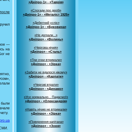
«Дніпро-1» - «Таврія»
«Спогади про дербі»
 после
«Дніпро-1» - «Металіст 1925»
«Дебютний успіх»
ыручил
«Дніпро-1» - «Буковина»
«Не дограли...»
«Дніпро» - «Волинь»
вное —
«Чергова нічия»
ись на
«Дніпро» - «Сталь»
Бог не
«Три очки втримали»
«Дніпро» - «Зірка»
«Забити не вдалося нікому»
иятно,
«Дніпро» - «Карпати»
сом»,
елали
«Чергові втрати»
«Дніпро» - «Динамо»
«Усе нормально... Падаємо!»
«Дніпро» - «Олександрія»
 были
начале
«Навіть нічию не втримали»
чету.
«Дніпро» - «Зірка»
pro.ua
«Повернення капітана»
«Дніпро» - «Зоря»
 СМИ.