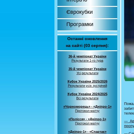
Єврокубки
Програмки
Останні оновлення
на сайті (03 серпня):
36-й чемпіонат України
Результати 1-го тура
35-й чемпіонат України
Усі результати
Кубок України 2025/2026
Результати усіх зустрічей
Кубок України 2024/2025
Всі результати
Пожал
«Чорноморець» - «Дніпро-1»
заби
Протокол матчу
телек
«Полісся» - «Дніпро-1»
— Арт
Протокол матчу
пропу
«Дніпро-1» - «Спартак»
— Cлу