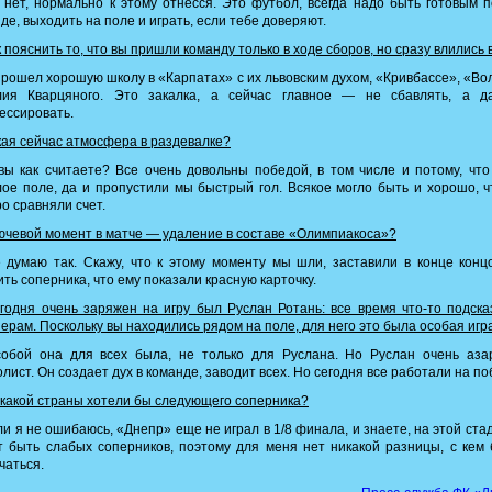
нет, нормально к этому отнесся. Это футбол, всегда надо быть готовым 
де, выходить на поле и играть, если тебе доверяют.
 пояснить то, что вы пришли команду только в ходе сборов, но сразу влились 
рошел хорошую школу в «Карпатах» с их львовским духом, «Кривбассе», «В
лия Кварцяного. Это закалка, а сейчас главное — не сбавлять, а д
ессировать.
ая сейчас атмосфера в раздевалке?
ы как считаете? Все очень довольны победой, в том числе и потому, чт
ое поле, да и пропустили мы быстрый гол. Всякое могло быть и хорошо, 
о сравняли счет.
чевой момент в матче — удаление в составе «Олимпиакоса»?
думаю так. Скажу, что к этому моменту мы шли, заставили в конце конц
ть соперника, что ему показали красную карточку.
одня очень заряжен на игру был Руслан Ротань: все время что-то подск
ерам. Поскольку вы находились рядом на поле, для него это была особая игр
обой она для всех была, не только для Руслана. Но Руслан очень аза
лист. Он создает дух в команде, заводит всех. Но сегодня все работали на по
какой страны хотели бы следующего соперника?
и я не ошибаюсь, «Днепр» еще не играл в 1/8 финала, и знаете, на этой ста
 быть слабых соперников, поэтому для меня нет никакой разницы, с кем
чаться.