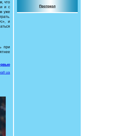
м, что
Протокол
ли и с
ам уже
грать.
с», и
раться
ь при
иятнее
ервью
all.ua