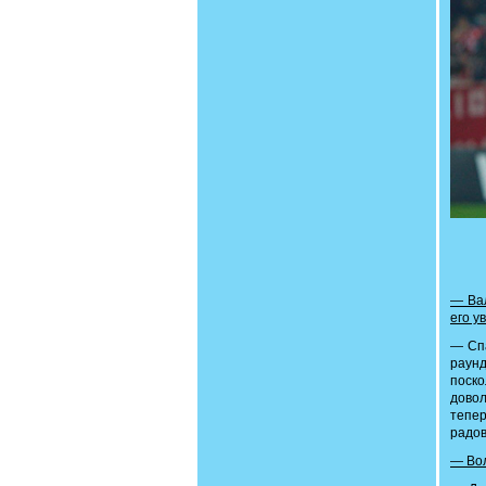
— Вал
его у
— Cпа
раунд
поск
довол
тепер
радов
— Вол