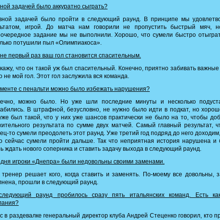
вной задачей было аккуратно сыграть?
авной задачей было пройти в следующий раунд. В принципе мы удовлетв
льтатом, игрой. До матча нам говорили не пропустить быстрый мяч, н
очередное задание мы не выполнили. Хорошо, что сумели быстро отыгра
лько потушили пыл «Олимпиакоса».
 не первый раз ваш гол становится спасительным.
скажу, что он такой уж был спасительный. Конечно, приятно забивать важные
о не мой гол. Этот гол заслужила вся команда.
оменте с пенальти можно было избежать нарушения?
нечно, можно было. Но уже шли последние минуты и несколько подуст
абились. В штрафной, безусловно, не нужно было идти в подкат, но хорош
уже был такой, что у них уже шансов практически не было на то, чтобы до
ительного результата по сумме двух матчей. Самый главный результат, 
ец-то сумели преодолеть этот раунд. Уже третий год подряд до него доходим,
о сейчас сумели пройти дальше. Так что неприятная история нарушена и
ь ждать нового соперника и ставить задачу выхода в следующий раунд.
одня игроки «Днепра» были недовольны своими заменами.
 тренер решает кого, когда ставить и заменять. По-моему все довольны, 
нена, прошли в следующий раунд.
следующий раунд пробилось сразу пять итальянских команд. Есть как
лания?
ас в раздевалке генеральный директор клуба Андрей Стеценко говорил, кто 