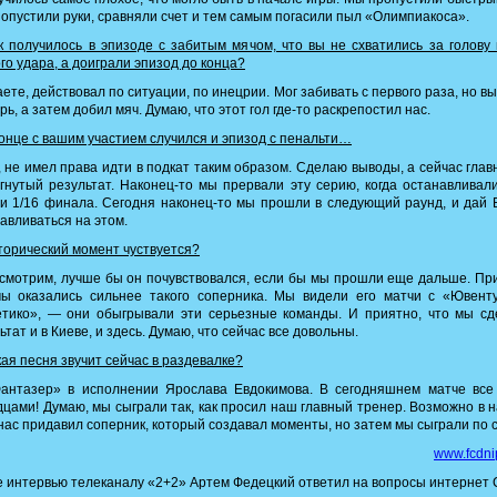
 опустили руки, сравняли счет и тем самым погасили пыл «Олимпиакоса».
 получилось в эпизоде с забитым мячом, что вы не схватились за голову
го удара, а доиграли эпизод до конца?
ете, действовал по ситуации, по инецрии. Мог забивать с первого раза, но в
рь, а затем добил мяч. Думаю, что этот гол где-то раскрепостил нас.
онце с вашим участием случился и эпизод с пенальти…
 не имел права идти в подкат таким образом. Сделаю выводы, а сейчас гла
гнутый результат. Наконец-то мы прервали эту серию, когда останавливал
и 1/16 финала. Сегодня наконец-то мы прошли в следующий раунд, и дай 
авливаться на этом.
орический момент чуствуется?
мотрим, лучше бы он почувствовался, если бы мы прошли еще дальше. Пр
мы оказались сильнее такого соперника. Мы видели его матчи с «Ювенту
етико», — они обыгрывали эти серьезные команды. И приятно, что мы сд
ьтат и в Киеве, и здесь. Думаю, что сейчас все довольны.
ая песня звучит сейчас в раздевалке?
антазер» в исполнении Ярослава Евдокимова. В сегодняшнем матче все
цами! Думаю, мы сыграли так, как просил наш главный тренер. Возможно в 
нас придавил соперник, который создавал моменты, но затем мы сыграли по с
www.fcdni
 интервью телеканалу «2+2» Артем Федецкий ответил на вопросы интернет