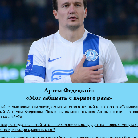
Артем Федецкий:
«Мог забивать с первого раза»
уй, самым ключевым эпизодом матча стал ответный гол в ворота «Олимпиа
тый Артемом Федецким. После финального свистка Артем ответил на во
анала «2+2».
ем, как удалось отойти от психологического удара на первых минутах,
стили, и вскоре сравнять счет?
чилось самое плохое, что могло быть в начале игры. Мы пропустили быстры