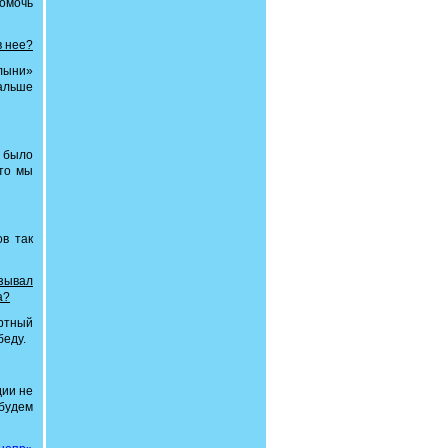
помочь
в нее?
олыни»
альше
о было
что мы
ов так
азывал
а?
ртный
беду.
дии не
 будем