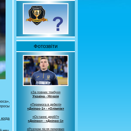
Фотозвіти
«За повних трибун»
Україна - Нігерія
коса»,
«Перемога в дебюті»
просы
«Дніпро-1» - «Олімпік»
«Останнє дербі?»
 когда
«Дніпро» - «Дніпро-1»
«Розгром після перерви»
й мяч,