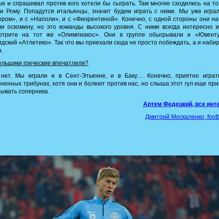
е и спрашивал против кого хотели бы сыграть. Там многие сходились на то
и Рому. Попадутся итальянцы, значит будем играть с ними. Мы уже игра
ром», и с «Наполи», и с «Фиорентиной». Конечно, с одной стороны они н
и оскомину, но это команды высокого уровня. С ними всегда интересно и
отрите на тот же «Олимпиакос». Они в группе обыгрывали и «Ювенту
дский «Атлетико». Так что мы приехали сюда не просто побеждать, а и наби
.
ельщики греческие впечатлили?
 нет. Мы играли и в Сент-Этьенне, и в Баку… Конечно, приятно играт
ненных трибунах, хотя они и болеют против нас, но слыша этот гул еще пр
ывать соперника.
Артем Федецкий, все инт
Дмитрий Москаленко, footb