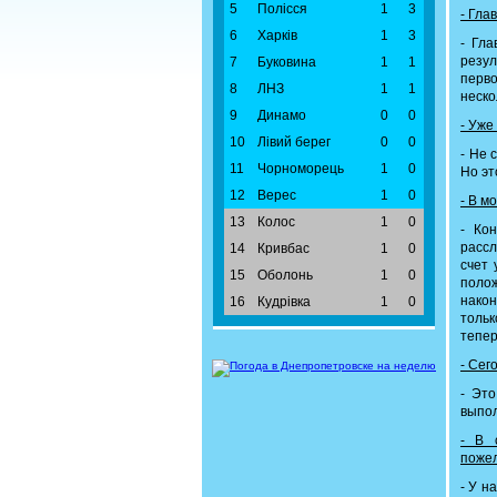
5
Полісся
1
3
- Гла
6
Харків
1
3
- Гл
резу
7
Буковина
1
1
перво
8
ЛНЗ
1
1
неско
9
Динамо
0
0
- Уже
10
Лівий берег
0
0
- Не 
11
Чорноморець
1
0
Но эт
12
Верес
1
0
- В м
13
Колос
1
0
- Ко
рассл
14
Кривбас
1
0
счет 
15
Оболонь
1
0
полож
након
16
Кудрівка
1
0
тольк
тепер
- Сег
- Это
выпол
- В 
поже
- У н