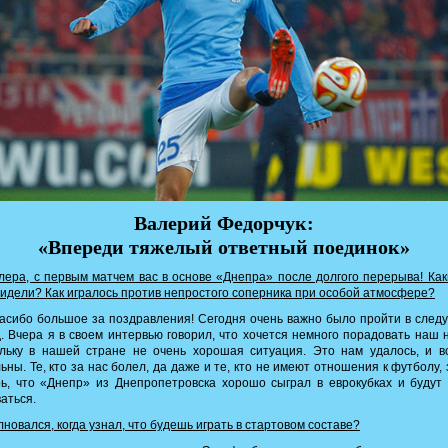
Валерий Федорчук:
«Впереди тяжелый ответный поединок»
ера, с первым матчем вас в основе «Днепра» после долгого перерыва! Ка
видели? Как игралось против непростого соперника при особой атмосфере?
сибо большое за поздравления! Сегодня очень важно было пройти в сле
. Вчера я в своем интервью говорил, что хочется немного порадовать наш 
ольку в нашей стране не очень хорошая ситуация. Это нам удалось, и в
ьны. Те, кто за нас болел, да даже и те, кто не имеют отношения к футболу,
ь, что «Днепр» из Днепропетровска хорошо сыграл в еврокубках и будут
аться.
новался, когда узнал, что будешь играть в стартовом составе?