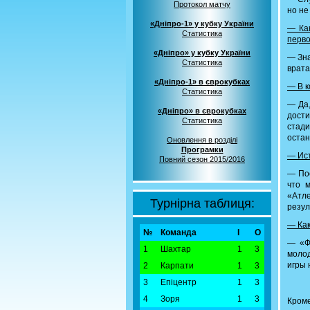
Протокол матчу
но не
«Дніпро-1» у кубку України
— Как
Статистика
перво
«Дніпро» у кубку України
— Зна
Статистика
врата
«Дніпро-1» в єврокубках
— В к
Статистика
— Да,
«Дніпро» в єврокубках
дости
Статистика
стади
остан
Оновлення в розділі
Програмки
— Ист
Повний сезон 2015/2016
— Пос
что 
«Атл
Турнірна таблиця:
резул
— Как
№
Команда
І
О
— «Ф
1
Шахтар
1
3
молод
игры 
2
Карпати
1
3
3
Епіцентр
1
3
4
Зоря
1
3
Кроме