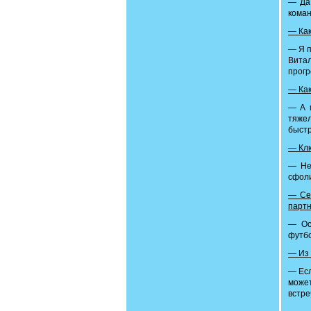
— Да 
коман
— Как
— Я п
Вита
прогр
— Как
— А в
тяжел
быстр
— Клю
— Не 
сфоли
— Сег
партн
— Ос
футбо
— Из 
— Есл
может
встре