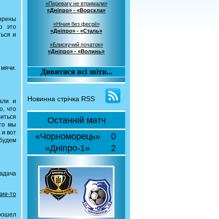
«Перевагу не втримали»
«Дніпро» - «Ворскла»
орены
«Нічия без феєрії»
о это
«Дніпро» - «Сталь»
ться и
«Блискучий початок»
«Дніпро» - «Волинь»
 мячи.
Дивитися всі звіти...
Новинна стрічка RSS
али и
о, что
биться
Останній матч
что мы
 и вот
«Чорноморець»
0
 будем
«Дніпро-1»
2
задача
ие-то
прошел