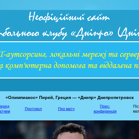
«Олимпиакос» Пирей, Греция — «Днепр» Днепропетровск
еред
Прес-
Пі
Протокол
Про матч
атчем
конференція
ма