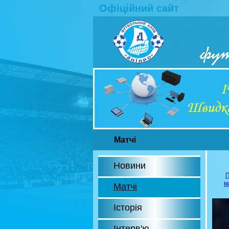
Офіційний сайт
Матчі
Новини
П
м
Матчі
Історія
Інтерв'ю