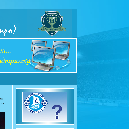
сля
тчу