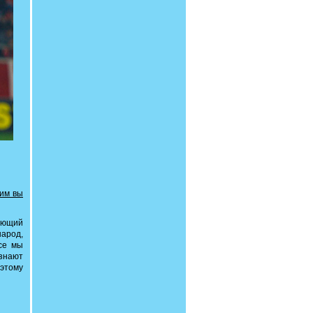
ким вы
дующий
народ,
се мы
 знают
 этому