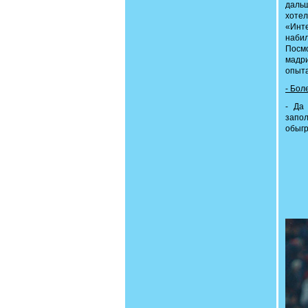
дальш
хотел
«Инте
набил
Посм
мадри
опыта
- Бол
- Да
запол
обыгр