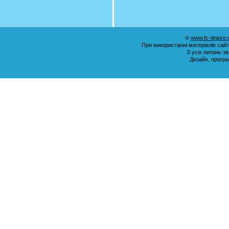
©
www.fc-dnipro
При використанні матеріалів сай
З усіх питань з
Дизайн, прогр