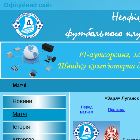
Офіційний сайт
Матчі
«Заря» Луганск
Новини
Перед
Протокол
матчем
Матчі
Історія
Інтерв'ю
Печальн