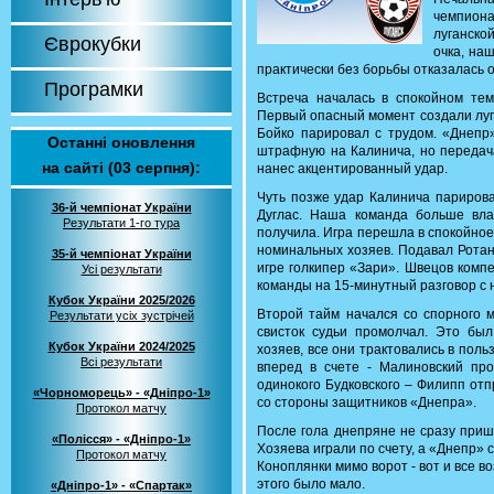
чемпион
луганской
Єврокубки
очка, на
практически без борьбы отказалась 
Програмки
Встреча началась в спокойном тем
Первый опасный момент создали луга
Бойко парировал с трудом. «Днепр»
Останні оновлення
штрафную на Калинича, но передача
на сайті (03 серпня):
нанес акцентированный удар.
Чуть позже удар Калинича парирова
36-й чемпіонат України
Дуглас. Наша команда больше вла
Результати 1-го тура
получила. Игра перешла в спокойное
номинальных хозяев. Подавал Ротан
35-й чемпіонат України
игре голкипер «Зари». Швецов комп
Усі результати
команды на 15-минутный разговор с 
Кубок України 2025/2026
Второй тайм начался со спорного 
Результати усіх зустрічей
свисток судьи промолчал. Это б
Кубок України 2024/2025
хозяев, все они трактовались в поль
Всі результати
вперед в счете - Малиновский пр
одинокого Будковского – Филипп отп
«Чорноморець» - «Дніпро-1»
со стороны защитников «Днепра».
Протокол матчу
После гола днепряне не сразу пришл
«Полісся» - «Дніпро-1»
Хозяева играли по счету, а «Днепр»
Протокол матчу
Коноплянки мимо ворот - вот и все в
этого было мало.
«Дніпро-1» - «Спартак»