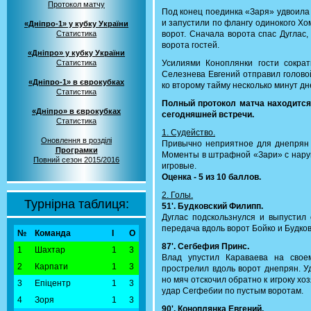
Протокол матчу
Под конец поединка «Заря» удвоила 
и запустили по флангу одинокого Хо
«Дніпро-1» у кубку України
Статистика
ворот. Сначала ворота спас Дуглас
ворота гостей.
«Дніпро» у кубку України
Статистика
Усилиями Коноплянки гости сокра
Селезнева Евгений отправил голово
«Дніпро-1» в єврокубках
ко второму тайму несколько минут дн
Статистика
Полный протокол матча находитс
«Дніпро» в єврокубках
сегодняшней встречи.
Статистика
1. Судейство.
Оновлення в розділі
Привычно неприятное для днепрян 
Програмки
Моменты в штрафной «Зари» с наруш
Повний сезон 2015/2016
игровые.
Оценка - 5 из 10 баллов.
2. Голы.
Турнірна таблиця:
51'. Будковский Филипп.
Дуглас подскользнулся и выпустил
передача вдоль ворот Бойко и Будков
№
Команда
І
О
87'. Сегбефия Принс.
1
Шахтар
1
3
Влад упустил Караваева на свое
2
Карпати
1
3
прострелил вдоль ворот днепрян. У
но мяч отскочил обратно к игроку хо
3
Епіцентр
1
3
удар Сегфебии по пустым воротам.
4
Зоря
1
3
90'. Коноплянка Евгений.