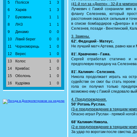
5
Полісся
1
3
(41-й гол за «Днепр» - 32-й в чемпио
Лучкевич с Гамой сохранили мяч в
6
Харків
1
3
флангу Селезнева, который прост
7
Буковина
1
1
расстояния оказался сильным и точн
в списке бомбардиров «Днепра» в п
8
ЛНЗ
1
1
Селезнев, позади - Венглинский, Ка
9
Динамо
0
0
3. Замены.
10
Лівий берег
0
0
62'. Федецкий - Матеус.
Не лучший матч Артема, равно как и 
11
Чорноморець
1
0
12
Верес
1
0
81'. Кравченко - Гама.
Сергей отработал статично и н
13
Колос
1
0
предголевую передачу на Селезнева,
14
Кривбас
1
0
81'. Калинич - Селезнев.
15
Оболонь
1
0
Никола продолжает играть на остри
судействе он смог бы стать героем 
16
Кудрівка
1
0
гола он получил только предупр
возможно ему с Гамой следовало вый
4. Предупреждения.
50' Ротань Руслан.
(3-е предупреждение в текущем чемп
Опасно играл Руслан - прямой ногой 
68' Калинич Никола.
(2-е предупреждение в текущем чемп
За удар по воротам после свистка. Д