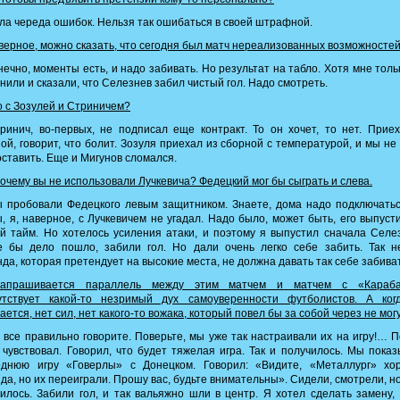
а череда ошибок. Нельзя так ошибаться в своей штрафной.
ерное, можно сказать, что сегодня был матч нереализованных возможносте
ечно, моменты есть, и надо забивать. Но результат на табло. Хотя мне толь
нили и сказали, что Селезнев забил чистый гол. Надо смотреть.
 с Зозулей и Стриничем?
инич, во-первых, не подписал еще контракт. То он хочет, то нет. Прие
ой, говорит, что болит. Зозуля приехал из сборной с температурой, и мы не
оставить. Еще и Мигунов сломался.
очему вы не использовали Лучкевича? Федецкий мог бы сыграть и слева.
 пробовали Федецкого левым защитником. Знаете, дома надо подключатьс
, я, наверное, с Лучкевичем не угадал. Надо было, может быть, его выпуст
й тайм. Но хотелось усиления атаки, и поэтому я выпустил сначала Селе
е бы дело пошло, забили гол. Но дали очень легко себе забить. Так не
да, которая претендует на высокие места, не должна давать так себе забиват
прашивается параллель между этим матчем и матчем с «Караба
утствует какой-то незримый дух самоуверенности футболистов. А ког
ается, нет сил, нет какого-то вожака, который повел бы за собой через не могу
все правильно говорите. Поверьте, мы уже так настраивали их на игру!… 
 чувствовал. Говорил, что будет тяжелая игра. Так и получилось. Мы пока
еднюю игру «Говерлы» с Донецком. Говорил: «Видите, «Металлург» хо
да, но их переиграли. Прошу вас, будьте внимательны». Сидели, смотрели, но
илось. Забили гол, и так вальяжно шли в центр. Я хотел сделать замену,