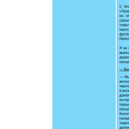
С Иг
«Прив
но о
серье
тяжел
никт
футб
Ребят
Я не 
вырос
держа
проце
— Ваш
— Мы 
молод
черно
в акт
дриб
инте
перед
проце
Коноп
назад
задач
други