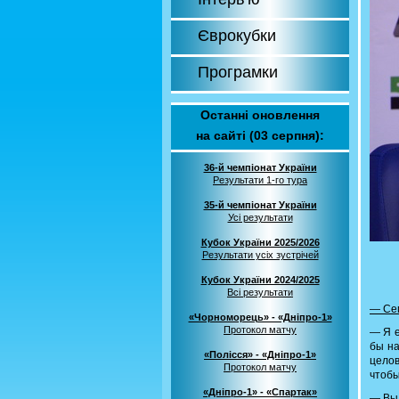
Єврокубки
Програмки
Останні оновлення
на сайті (03 серпня):
36-й чемпіонат України
Результати 1-го тура
35-й чемпіонат України
Усі результати
Кубок України 2025/2026
Результати усіх зустрічей
Кубок України 2024/2025
Всі результати
— Сег
«Чорноморець» - «Дніпро-1»
Протокол матчу
— Я е
бы на
«Полісся» - «Дніпро-1»
целов
Протокол матчу
чтобы
«Дніпро-1» - «Спартак»
— Вы 