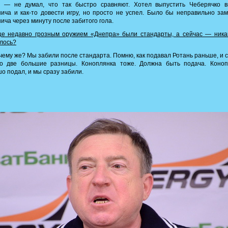
л — не думал, что так быстро сравняют. Хотел выпустить Чеберячко в
ича и как-то довести игру, но просто не успел. Было бы неправильно за
ича через минуту после забитого гола.
е недавно грозным оружием «Днепра» были стандарты, а сейчас — никак
лось?
ему же? Мы забили после стандарта. Помню, как подавал Ротань раньше, и 
о две большие разницы. Коноплянка тоже. Должна быть подача. Коноп
о подал, и мы сразу забили.