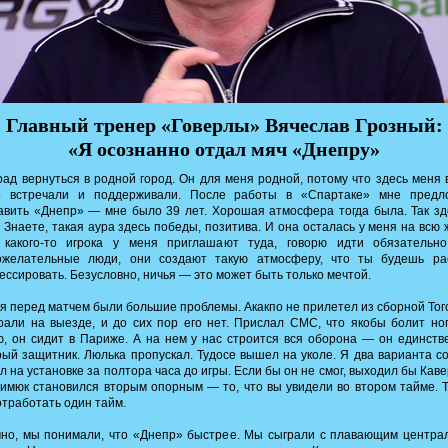
Главный тренер «Говерлы» Вячеслав Грозный:
«Я осознанно отдал мяч «Днепру»
ад вернуться в родной город. Он для меня родной, потому что здесь меня 
о встречали и поддерживали. После работы в «Спартаке» мне предл
авить «Днепр» — мне было 39 лет. Хорошая атмосфера тогда была. Так з
 Знаете, такая аура здесь победы, позитива. И она осталась у меня на всю 
 какого-то игрока у меня приглашают туда, говорю идти обязательно
ожелательные люди, они создают такую атмосферу, что ты будешь ра
ессировать. Безусловно, ничья — это может быть только мечтой.
я перед матчем были большие проблемы. Акакпо не прилетел из сборной Тог
рали на выезде, и до сих пор его нет. Прислал СМС, что якобы болит ног
, он сидит в Париже. А на нем у нас строится вся оборона — он единст
ый защитник. Люлька пропускал. Тудосе вышел на уколе. Я два варианта с
л на установке за полтора часа до игры. Если бы он не смог, выходил бы Каве
имюк становился вторым опорным — то, что вы увидели во втором тайме. 
отработать один тайм.
чно, мы понимали, что «Днепр» быстрее. Мы сыграли с плавающим центра