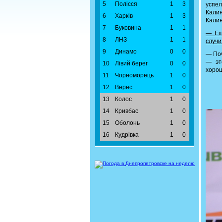
5
Полісся
1
3
успе
Калин
6
Харків
1
3
Калин
7
Буковина
1
1
— Ещ
8
ЛНЗ
1
1
случи
9
Динамо
0
0
— Поч
— эт
10
Лівий берег
0
0
хорош
11
Чорноморець
1
0
12
Верес
1
0
13
Колос
1
0
14
Кривбас
1
0
15
Оболонь
1
0
16
Кудрівка
1
0