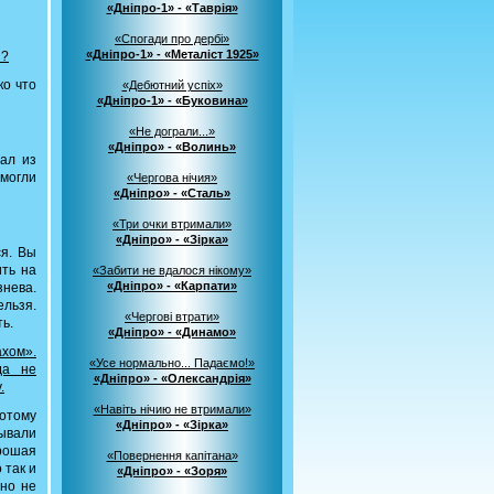
«Дніпро-1» - «Таврія»
«Спогади про дербі»
«Дніпро-1» - «Металіст 1925»
й?
ко что
«Дебютний успіх»
«Дніпро-1» - «Буковина»
«Не дограли...»
«Дніпро» - «Волинь»
хал из
 могли
«Чергова нічия»
«Дніпро» - «Сталь»
«Три очки втримали»
«Дніпро» - «Зірка»
я. Вы
ить на
«Забити не вдалося нікому»
«Дніпро» - «Карпати»
знева.
льзя.
«Чергові втрати»
ь.
«Дніпро» - «Динамо»
хом».
«Усе нормально... Падаємо!»
да не
«Дніпро» - «Олександрія»
.
«Навіть нічию не втримали»
Потому
«Дніпро» - «Зірка»
зывали
рошая
«Повернення капітана»
 так и
«Дніпро» - «Зоря»
 но не