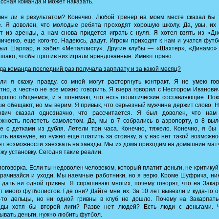
ссная команда и может наказать.
лен ли я результатом? Конечно. Любой тренер на моем месте сказал бы 
. Я доволен, что молодые ребята проходят хорошую школу. Да, увы, их
т из аренды, а нам снова придется играть с нуля. Я хотел взять из «Д
иченко, еще кого-то. Надеюсь, дадут. Игроки приходят к нам и учатся футб
был Шарпар, и забил «Металлисту». Другие клубы — «Шахтер», «Динамо»
шают, чтобы против них играли арендованные. Имеют право.
да команда последний раз получала зарплату и за какой месяц?
ли я скажу правду, со мной могут расторгнуть контракт. Я не умею гов
тно, а честно не все можно говорить. Я вчера говорил с Нестором Иванов
орошо общаемся, и я понимаю, что есть политические составляющие. Пок
е обещают, но мы верим. Я привык, что серьезный мужчина держит слово. 
ович сказал однозначно, что рассчитается. Я был доволен, что нам
жность полететь самолетом. Да, мы в 7 собрались в аэропорту, в 8 вы
е с детками из дубля. Летели три часа. Конечно, тяжело. Конечно, я бы
ть накануне, но нужно еще платить за стоянку, а у нас нет такой возможно
ет возможности заезжать на заезды. Мы из дома приходим на домашние матч
жу установку. Сегодня такие реалии.
поговорка. Если ты недоволен человеком, который платит деньги, не критикуй 
рачивайся и уходи. Мы наемные работники, но я верю. Кроме Шуфрича, ни
 дать ни одной гривны. Я спрашиваю многих, почему говорят, что на Зака
т много футболистов. Где они? Дайте мне их. За 10 лет вывезли и куда-то 
е-то дельцы, но ни одной гривны в клуб не дошло. Почему на Закарпать
нды хотя бы второй лиги? Разве нет людей? Есть люди с деньгами. 
ывать деньги, нужно любить футбол.