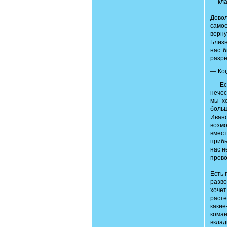
— кла
Дово
самое
верну
Близн
нас 
разре
— Ког
— Ес
нечес
мы х
больш
Иван
возмо
вмест
прибы
нас н
прово
Есть 
разво
хочет
расте
каки
кома
вклад