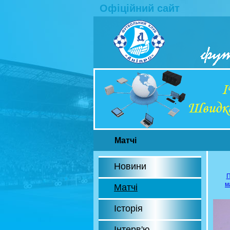
Офіційний сайт
Матчі
Новини
П
м
Матчі
Історія
Інтерв'ю