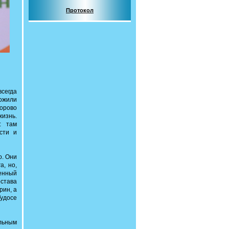
Протокол
всегда
ожили
дорово
жизнь.
: там
сти и
о. Они
а, но,
венный
остава
рин, а
Тудосе
льным