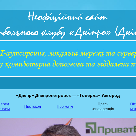
«Днепр» Днепропетровск — «Говерла» Ужгород
еред
Прес-
Пі
Протокол
Про матч
атчем
конференція
ма