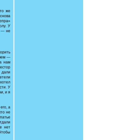
то же
 снова
непра»
олу. У
 — не
орить
ичем —
а нам
Нестор
 дали
летели
 хотел
сти. У
и, и я
его, а
кто не
рпатье
отдали
е нет
Чтобы