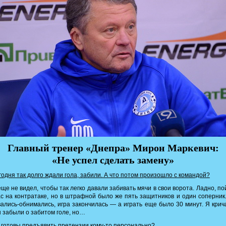
Главный тренер «Днепра» Мирон Маркевич:
«Не успел сделать замену»
одня так долго ждали гола, забили. А что потом произошло с командой?
ще не видел, чтобы так легко давали забивать мячи в свои ворота. Ладно, п
с на контратаке, но в штрафной было же пять защитников и один соперник
ались-обнимались, игра закончилась — а играть еще было 30 минут. Я крич
 забыли о забитом голе, но…
готовы предъявить претензии кому-то персонально?