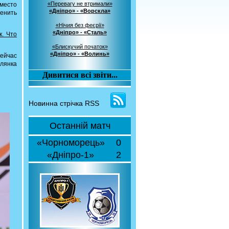
«Перевагу не втримали»
место
«Дніпро» - «Ворскла»
менить
«Нічия без феєрії»
«Дніпро» - «Сталь»
. Что
«Блискучий початок»
«Дніпро» - «Волинь»
сейчас
лянка
Дивитися всі звіти...
Новинна стрічка RSS
Останній матч
«Чорноморець»
0
«Дніпро-1»
2