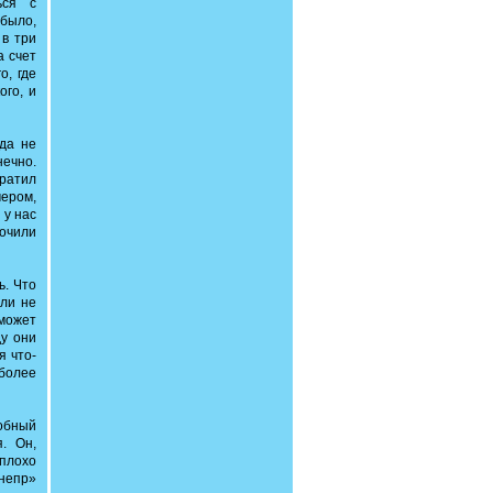
ься с
 было,
 в три
а счет
о, где
ого, и
гда не
нечно.
ратил
ером,
 у нас
кочили
ь. Что
сли не
 может
ду они
я что-
более
собный
я. Он,
плохо
Днепр»