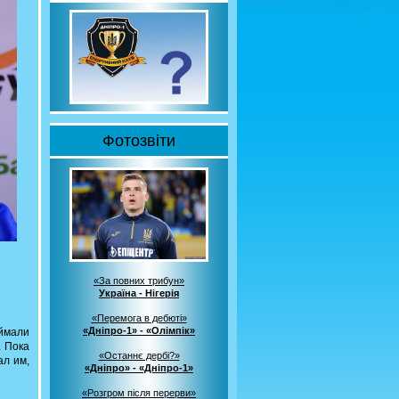
Фотозвіти
«За повних трибун»
Україна - Нігерія
«Перемога в дебюті»
«Дніпро-1» - «Олімпік»
оймали
. Пока
«Останнє дербі?»
ал им,
«Дніпро» - «Дніпро-1»
«Розгром після перерви»