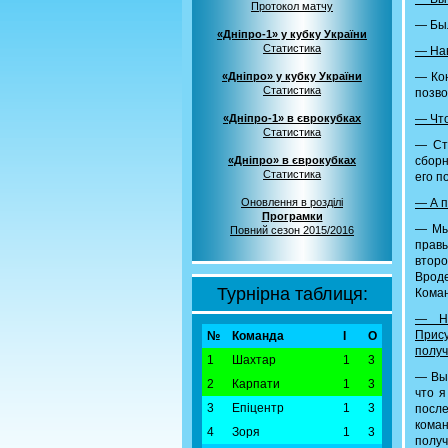
Протокол матчу
— Был
«Дніпро-1» у кубку України
Статистика
— Нав
«Дніпро» у кубку України
— Кон
Статистика
позво
«Дніпро-1» в єврокубках
— Что
Статистика
— Стр
«Дніпро» в єврокубках
сборн
Статистика
его п
Оновлення в розділі
— А п
Програмки
— Мы
Повний сезон 2015/2016
правы
второ
Врод
Турнірна таблиця:
Коман
— На
Прис
№
Команда
І
О
получ
1
Шахтар
1
3
— Вы 
2
Карпати
1
3
что я
3
Епіцентр
1
3
посл
коман
4
Зоря
1
3
получ