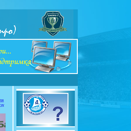
сля
тчу