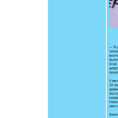
— Я р
тепл
возгл
было!
Если
добр
прогр
У мен
19 иг
думаю
быстр
назва
Герас
смог 
Коне