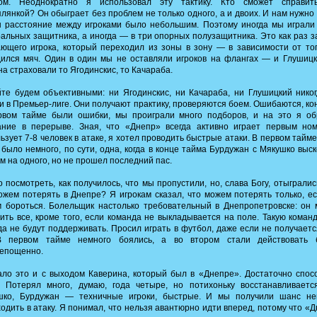
ком. Неоднократно я использовал эту тактику. Кто сможет справит
лянкой? Он обыграет без проблем не только одного, а и двоих. И нам нужно
 расстояние между игроками было небольшим. Поэтому иногда мы играли
альных защитника, а иногда — в три опорных полузащитника. Это как раз з
ющего игрока, который переходил из зоны в зону — в зависимости от тог
ился мяч. Один в один мы не оставляли игроков на флангах — и Глушицк
а страховали то Ягодинскис, то Качараба.
те будем объективными: ни Ягодинскис, ни Качараба, ни Глушицкий нико
и в Премьер-лиге. Они получают практику, проверяются боем. Ошибаются, ко
рвом тайме были ошибки, мы проиграли много подборов, и на это я об
ание в перерыве. Зная, что «Днепр» всегда активно играет первым ном
ьзует 7-8 человек в атаке, я хотел проводить быстрые атаки. В первом тайме
 было немного, по сути, одна, когда в конце тайма Бурдужан с Мякушко выс
м на одного, но не прошел последний пас.
 посмотреть, как получилось, что мы пропустили, но, слава Богу, отыгралис
жем потерять в Днепре? Я игрокам сказал, что можем потерять только, е
 бороться. Болельщик настолько требовательный в Днепропетровске: он
ить все, кроме того, если команда не выкладывается на поле. Такую коман
да не будут поддерживать. Просил играть в футбол, даже если не получаетс
В первом тайме немного боялись, а во втором стали действовать 
репощенно.
ло это и с выходом Каверина, который был в «Днепре». Достаточно спо
. Потерял много, думаю, года четыре, но потихоньку восстанавливаетс
шко, Бурдужан — техничные игроки, быстрые. И мы получили шанс не
одить в атаку. Я понимал, что нельзя авантюрно идти вперед, потому что «