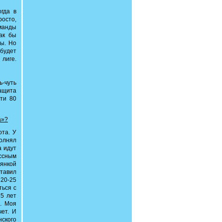
гда в
росто,
манды
как бы
ры. Но
будет
лиге.
ь-чуть
защита
чти 80
а»?
ота. У
полнял
а идут
ассным
янкой
тавил
 20-25
ться с
 5 лет
ь. Моя
чет. И
нского