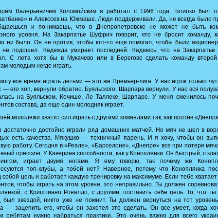
орем Валерьевичем Коломойским я работал с 1996 года. Тигипко был то
атбанке» и Алекссев на Южмаше. Люди поддерживали. Да, не всегда было п
бщаешься и понимаешь, что в Днепропетровске не может не быть ко
зного уровня. На Закарпатье Шуфрич говорит, что не бросит команду, 
о ни было. Он не против, чтобы кто-то еще помогал, чтобы были акционе
о не подошел. Надежда умирает последней. Надеюсь, что на Закарпатье 
ол. С лета хотя бы в Мукачево или в Берегово сделать команду второй 
ам молодым негде играть.
могу все время играть детьми — это же Премьер-лига. У нас игрок только чут
 — его хоп, вернули обратно. Буяльского, Шарпара вернули. У нас вся полу
лась на Буяльском, Кочише, Ле Таллеке, Шарпаре. У меня сменилось по
нтов состава, да еще один молодняк играет.
ей молодежи хватит сил играть с другими командами так, как против «Днепр
достаточно достойно играли ряд домашних матчей. Но мяч не шел в вор
ых есть качества. Мякушко — техничный парень. И я хочу, чтобы он вы
вую работу. Сегодня в «Реале», «Барселоне», «Днепре» все при потере мяч
ивный прессинг. У Каверина способности, как у Коноплянки. Он быстрый, с кл
лингом, играет двумя ногами. Я ему говорю, так почему же Конопл
ресуются топ-клубы, а тобой нет? Наверное, потому что Коноплянка пос
 собой цель и работает каждую тренировку на максимуме. Если тебе хватает
нтов, чтобы играть на этом уровне, это неправильно. Ты должен соревнова
лянкой, с Криштиано Роналдо, с другими, поставить себе цель. То, что ты
 был звездой, никто уже не помнит. Ты должен вернуться на тот уровен
а — зацепить его, чтобы он захотел это сделать. Он все умеет, когда хо
м ребятам нужно набраться практики. Это очень важно для всего украи