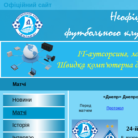
Офіційний сайт
Матчі
«Днепр» Днепр
Новини
Перед
Протокол
матчем
Матчі
Історія
24-
Інтерв'ю
В воскре