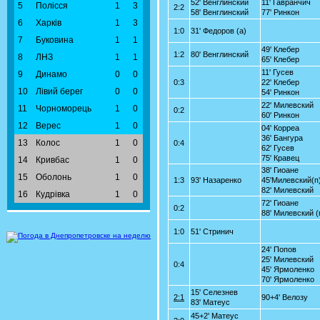
52' Венглинский
11' Гавранчич
5
Полісся
1
3
2:2
58' Венглинский
77' Ринкон
6
Харків
1
3
1:0
31' Федоров (а)
7
Буковина
1
1
49' Клебер
1:2
80' Венглинский
8
ЛНЗ
1
1
65' Клебер
11' Гусев
9
Динамо
0
0
0:3
22' Клебер
10
Лівий берег
0
0
54' Ринкон
22' Милевский
11
Чорноморець
1
0
0:2
60' Ринкон
12
Верес
1
0
04' Корреа
36' Бангура
13
Колос
1
0
0:4
62' Гусев
75' Кравец
14
Кривбас
1
0
38' Гиоане
15
Оболонь
1
0
1:3
93' Назаренко
45'Милевский(п
82' Милевский
16
Кудрівка
1
0
72' Гиоане
0:2
88' Милевский (
1:0
51' Стринич
24' Попов
25' Милевский
0:4
45' Ярмоленко
70' Ярмоленко
15' Селезнев
2:1
90+4' Велозу
83' Матеус
45+2' Матеус