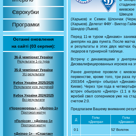
стадион
киевское
Єврокубки
Швецов 
(Харьков) и Семен Шлончак (Черк
Програмки
(Харьков). Делегат ФФУ - Виктор Гай
Шандор (Львов).
Перед 11-м туром «Динамо» занимае
Останні оновлення
днепрян на два пункта. После матча
на сайті (03 серпня):
и результаты в этих двух матчах б
лидеров в турнирной таблице.
36-й чемпіонат України
Встречу с динамовцами у днепря
Результати 1-го тура
Дисквалифицированных игроков на эту
35-й чемпіонат України
Ранее днепряне провели с киевск
Усі результати
первенстве, кроме того, три раза п
2003/04 «Днепр» обыграл «Динамо» 
Кубок України 2025/2026
Киеве). Через три года в четверть
Результати усіх зустрічей
встреч обыграло «Днепр» (1:1 в Ки
Кубок України 2024/2025
жребий свел соперников уже на ста
Всі результати
счетом 2:0.
«Чорноморець» - «Дніпро-1»
Предлагаем Вашему вниманию резуль
Протокол матчу
Голы
Голы
Д
«Полісся» - «Дніпро-1»
«Днепра»
«Динамо»
Протокол матчу
0:1
52' Волотек
«Дніпро-1» - «Спартак»