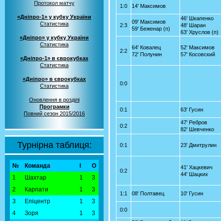
Протокол матчу
1:0
14' Максимов
«Дніпро-1» у кубку України
46' Шкапенко
09' Максимов
Статистика
2:3
48' Шаран
59' Беженар (п)
63' Хруслов (п)
«Дніпро» у кубку України
Статистика
64' Ковалец
52' Максимов
2:2
72' Полунин
57' Косовский
«Дніпро-1» в єврокубках
Статистика
«Дніпро» в єврокубках
0:0
Статистика
Оновлення в розділі
Програмки
0:1
63' Гусин
Повний сезон 2015/2016
47' Ребров
0:2
82' Шевченко
Турнірна таблиця:
0:1
23' Дмитрулин
№
Команда
І
О
41' Хацкевич
0:2
44' Шацких
1
Шахтар
1
3
2
Карпати
1
3
1:1
08' Полтавец
10' Гусин
3
Епіцентр
1
3
0:0
4
Зоря
1
3