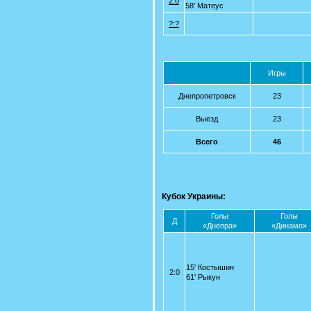
2:0
58' Матеус
?:?
Игры
Днепропетровск
23
Выезд
23
Всего
46
Кубок Украины:
Голы
Голы
Д
«Днепра»
«Динамо»
15' Костышин
2:0
61' Рыкун