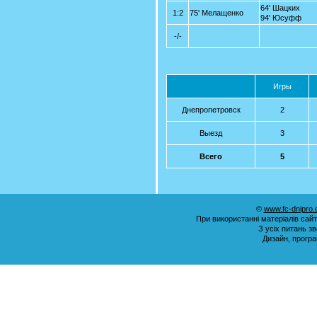
64' Шацких
1:2
75' Мелащенко
94' Юсуфф
-/-
Игры
Днепропетровск
2
Выезд
3
Всего
5
©
www.fc-dnipro
При використанні матеріалів сай
З усіх питань з
Дизайн, прогр