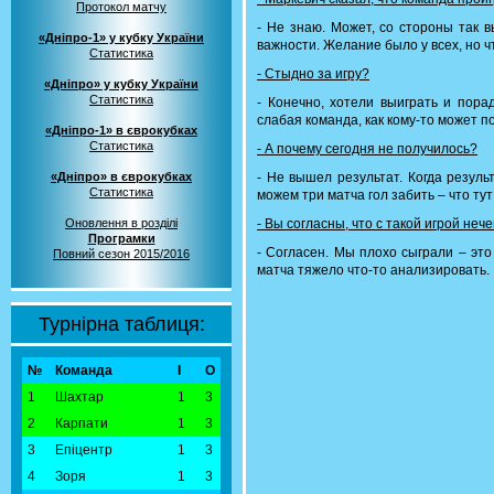
Протокол матчу
- Не знаю. Может, со стороны так 
«Дніпро-1» у кубку України
важности. Желание было у всех, но ч
Статистика
- Стыдно за игру?
«Дніпро» у кубку України
Статистика
- Конечно, хотели выиграть и пора
слабая команда, как кому-то может п
«Дніпро-1» в єврокубках
Статистика
- А почему сегодня не получилось?
«Дніпро» в єврокубках
- Не вышел результат. Когда резуль
Статистика
можем три матча гол забить – что ту
Оновлення в розділі
- Вы согласны, что с такой игрой неч
Програмки
- Согласен. Мы плохо сыграли – это
Повний сезон 2015/2016
матча тяжело что-то анализировать.
Турнірна таблиця:
№
Команда
І
О
1
Шахтар
1
3
2
Карпати
1
3
3
Епіцентр
1
3
4
Зоря
1
3