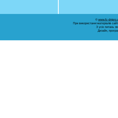
©
www.fc-dnipro
При використанні матеріалів сай
З усіх питань з
Дизайн, прогр