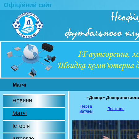
Офіційний сайт
Матчі
«Днепр» Днепропетров
Новини
Перед
Протокол
матчем
Матчі
Історія
Інтерв'ю