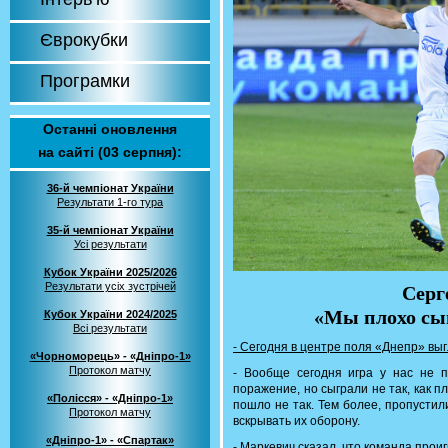
Єврокубки
Програмки
Останні оновлення
на сайті (03 серпня):
36-й чемпіонат України
Результати 1-го тура
35-й чемпіонат України
Усі результати
Кубок України 2025/2026
Результати усіх зустрічей
Серг
«Мы плохо сыг
Кубок України 2024/2025
Всі результати
- Сегодня в центре поля «Днепр» вы
«Чорноморець» - «Дніпро-1»
Протокол матчу
- Вообще сегодня игра у нас не п
поражение, но сыграли не так, как п
«Полісся» - «Дніпро-1»
пошло не так. Тем более, пропустил
Протокол матчу
вскрывать их оборону.
«Дніпро-1» - «Спартак»
- Маркевич сказал, что команда прои