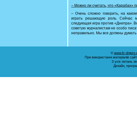
– Можно ли считать, что «Карабах» п
– Очень сложно говорить, на како
играть решающую роль. Сейчас м
следующая игра против «Днепра». В
советую журналистам не особо писат
неправильно. Мы все должны думать 
©
www.fc-dnipro
При використанні матеріалів сай
З усіх питань з
Дизайн, прогр