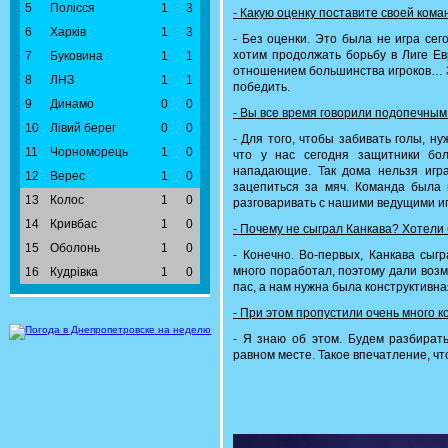
5
Полісся
1
3
- Какую оценку поставите своей ком
6
Харків
1
3
- Без оценки. Это была не игра сего
хотим продолжать борьбу в Лиге Ев
7
Буковина
1
1
отношением большинства игроков… 
8
ЛНЗ
1
1
победить.
9
Динамо
0
0
- Вы все время говорили подопечным
10
Лівий берег
0
0
- Для того, чтобы забивать голы, н
11
Чорноморець
1
0
что у нас сегодня защитники бо
нападающие. Так дома нельзя игр
12
Верес
1
0
зацепиться за мяч. Команда была 
13
Колос
1
0
разговаривать с нашими ведущими игр
14
Кривбас
1
0
- Почему не сыграл Канкава? Хотели
15
Оболонь
1
0
- Конечно. Во-первых, Канкава сыг
много поработал, поэтому дали возм
16
Кудрівка
1
0
пас, а нам нужна была конструктивна
- При этом пропустили очень много 
- Я знаю об этом. Будем разбирать
равном месте. Такое впечатление, что