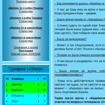
Протокол матчу
– Как оцениваете шансы «Днепра» в
«Дніпро-1» у кубку України
– У нас до Баку игра на кубок и пр
Статистика
Когда приедем в Баку – увидим.
«Дніпро» у кубку України
– Какое впечатление от «Карабаха»?
Статистика
– Сложно судить по одной игре. Ком
«Дніпро-1» в єврокубках
сегодня была наша худшая игра. «Ка
Статистика
нам сделать. Они поймали свои моме
«Дніпро» в єврокубках
– Была ли недооценка?
Статистика
– Может, и так. Недооценили, хотя 
Оновлення в розділі
должны были «Сент Этьенн» обыгры
Програмки
Повний сезон 2015/2016
– Почему не были единого коллектив
– Я им сказал в раздевалке, что не 
появился.
Турнірна таблиця:
– Ваши игроки не всегда собл
прокомментировать?
№
Команда
І
О
– Когда есть действительно травма
1
Шахтар
1
3
смотрят на судью, он не свистит и 
момент – «Карабах» мяч не выбил, 
2
Карпати
1
3
быть спортивная борьба.
3
Епіцентр
1
3
Также после матча с «Карабахо
4
Зоря
1
3
ответил на вопросы телеканала «2+