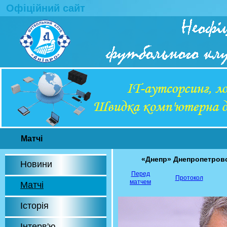
Офіційний сайт
Матчі
«Днепр» Днепропетров
Новини
Перед
Протокол
матчем
Матчі
Історія
Інтерв'ю