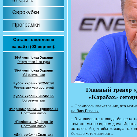
Єврокубки
Програмки
Останні оновлення
на сайті (03 серпня):
36-й чемпіонат України
Результати 1-го тура
35-й чемпіонат України
Усі результати
Кубок України 2025/2026
Результати усіх зустрічей
Главный тренер 
«Карабах» сегод
Кубок України 2024/2025
Всі результати
– Сложилось впечатление, что моти
«Чорноморець» - «Дніпро-1»
на Лигу Европы.
Протокол матчу
– В чемпионате команда более моти
«Полісся» - «Дніпро-1»
тем, что мы не играем дома. Играть
Протокол матчу
хотелось бы, чтобы команда так 
больше хотел выиграть.
«Дніпро-1» - «Спартак»