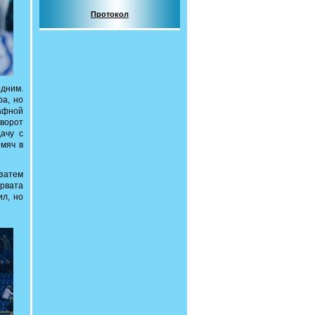
Протокол
одним.
ра, но
афной
ворот
ачу с
 мяч в
затем
орвата
л, но