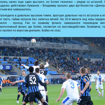
галец нанес еще один выстрел, но более технично – рядом со штангой.
 удачно действовал Аржанов – Владимир прошел двух футболистов «Днепр
етьем все завершилось.
проходила в довольно высоком темпе, вратари довольно часто вступали в иг
я треть тайма прошла без забитых мячей. На 20-й минуте ход игры карди
нился - проход Гая по правому флангу завершился переводом мя
воположный фланг, где Бобко, несмотря на противодействие Лучкевича, т
о пробил по воротам днепрян. Бойко не спас.