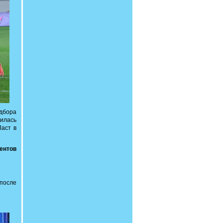
одбора
чилась
Паст в
ентов
 после