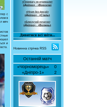
«Перевагу не втримали»
«Дніпро» - «Ворскла»
«Нічия без феєрії»
ипер с
«Дніпро» - «Сталь»
олом в
ал мяч
«Блискучий початок»
«Дніпро» - «Волинь»
листов
Дивитися всі звіти...
остные
прошел
ться и
Паста.
Новинна стрічка RSS
Останній матч
«Чорноморець»
0
«Дніпро-1»
2