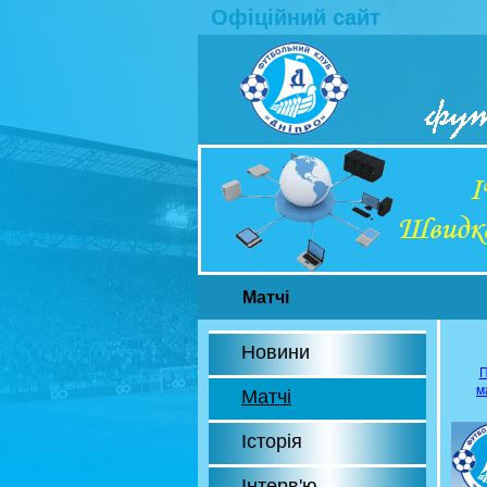
Офіційний сайт
Матчі
Новини
П
м
Матчі
Історія
Інтерв'ю