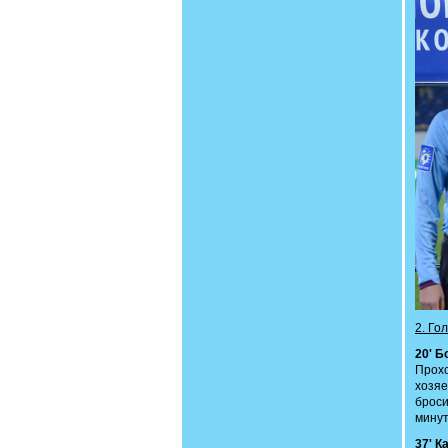
2. Го
20' Б
Прохо
хозяе
броси
минут
37' К