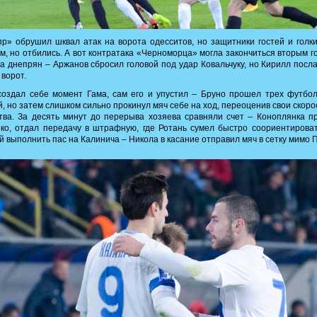
р» обрушил шквал атак на ворота одесситов, но защитники гостей и голк
м, но отбились. А вот контратака «Черноморца» могла закончиться вторым г
а днепрян – Аржанов сбросил головой под удар Ковальчуку, но Кирилл посл
ворот.
оздал себе момент Гама, сам его и упустил – Бруно прошел трех футбо
й, но затем слишком сильно прокинул мяч себе на ход, переоценив свои скор
тва. За десять минут до перерыва хозяева сравняли счет – Коноплянка 
ко, отдал передачу в штрафную, где Ротань сумел быстро соориентирова
й выполнить пас на Калинича – Никола в касание отправил мяч в сетку мимо 