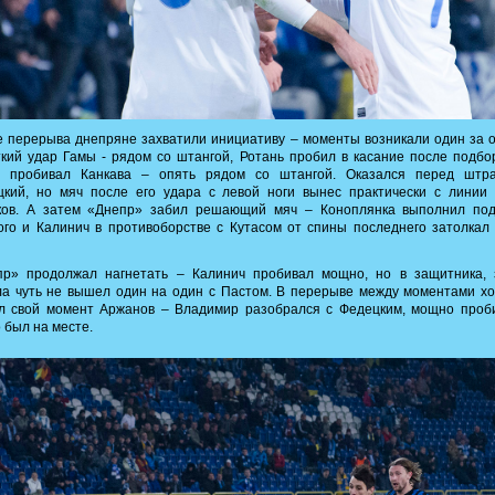
 перерыва днепряне захватили инициативу – моменты возникали один за 
кий удар Гамы - рядом со штангой, Ротань пробил в касание после подбо
, пробивал Канкава – опять рядом со штангой. Оказался перед штр
цкий, но мяч после его удара с левой ноги вынес практически с линии 
ков. А затем «Днепр» забил решающий мяч – Коноплянка выполнил под
ого и Калинич в противоборстве с Кутасом от спины последнего затолкал
пр» продолжал нагнетать – Калинич пробивал мощно, но в защитника, 
а чуть не вышел один на один с Пастом. В перерыве между моментами х
л свой момент Аржанов – Владимир разобрался с Федецким, мощно проби
 был на месте.