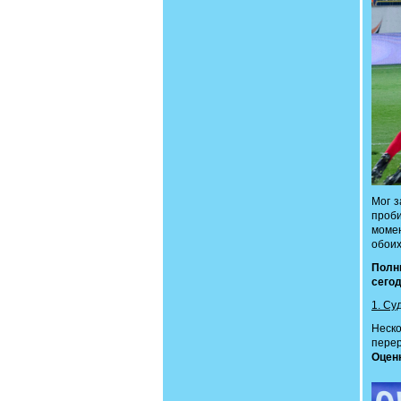
Мог з
проби
момен
обоих
Полн
сего
1. Су
Неско
пере
Оценк