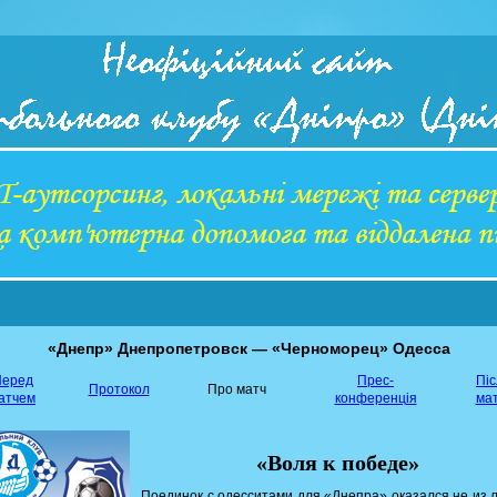
«Днепр» Днепропетровск — «Черноморец» Одесса
еред
Прес-
Пі
Протокол
Про матч
атчем
конференція
ма
«Воля к победе»
Поединок с одесситами для «Днепра» оказался не из л