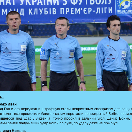
лы.
обко Иван.
д Гая и его передача в штрафную стали неприятным сюрпризом для защи
в поля - все проскочили ближе к своим воротам и неприкрытый Бобко, несмо
вшегося под удар Лучкевича, точно пробил в дальний угол. Денис Бойко,
ами ранее получивший удар ногой по руке, по удару даже не прыгнул.
алинич Никола.