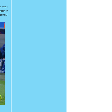
питан
авшего
остей.