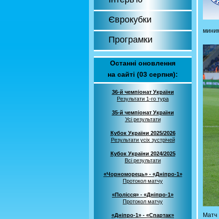
Єврокубки
миним
Програмки
Останні оновлення
на сайті (03 серпня):
36-й чемпіонат України
Результати 1-го тура
35-й чемпіонат України
Усі результати
Кубок України 2025/2026
Результати усіх зустрічей
Кубок України 2024/2025
Всі результати
«Чорноморець» - «Дніпро-1»
Протокол матчу
«Полісся» - «Дніпро-1»
Протокол матчу
Матч 
«Дніпро-1» - «Спартак»