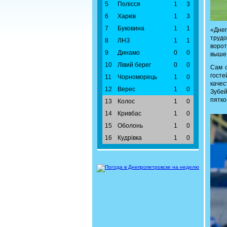
5
Полісся
1
3
6
Харків
1
3
7
Буковина
1
1
«Днеп
трудо
8
ЛНЗ
1
1
ворот
9
Динамо
0
0
выше 
10
Лівий берег
0
0
Сам с
госте
11
Чорноморець
1
0
качес
12
Верес
1
0
Зубей
пятко
13
Колос
1
0
14
Кривбас
1
0
15
Оболонь
1
0
16
Кудрівка
1
0