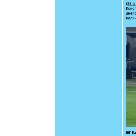
(33-й
Коно
днепр
Калин
66' К