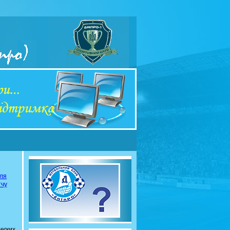
сля
тчу
егких.