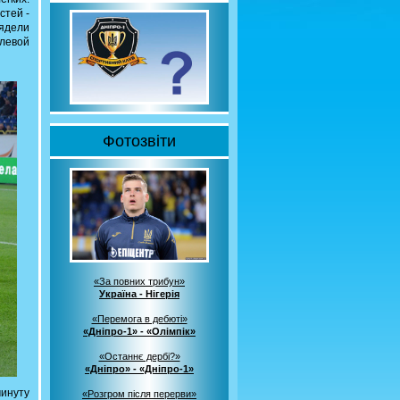
стей -
ядели
левой
Фотозвіти
«За повних трибун»
Україна - Нігерія
«Перемога в дебюті»
«Дніпро-1» - «Олімпік»
«Останнє дербі?»
«Дніпро» - «Дніпро-1»
минуту
«Розгром після перерви»