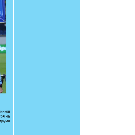
тников
тря на
 двумя