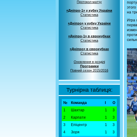
Протокол матчу
порту
этого
«Дніпро-1» у кубку України
на тр
Статистика
Игра 
«Дніпро» у кубку України
перва
Статистика
изме
проти
«Дніпро-1» в єврокубках
сильн
Статистика
«Дніпро» в єврокубках
Статистика
Оновлення в розділі
Програмки
Повний сезон 2015/2016
Турнірна таблиця:
№
Команда
І
О
1
Шахтар
1
3
2
Карпати
1
3
3
Епіцентр
1
3
4
Зоря
1
3