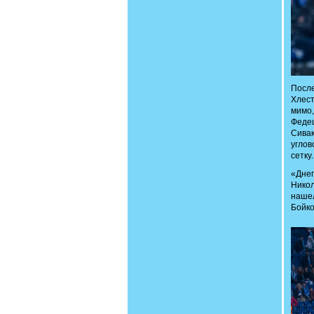
После
Хлест
мимо
Феде
Сива
углов
сетку.
«Дне
Никол
наше
Бойко