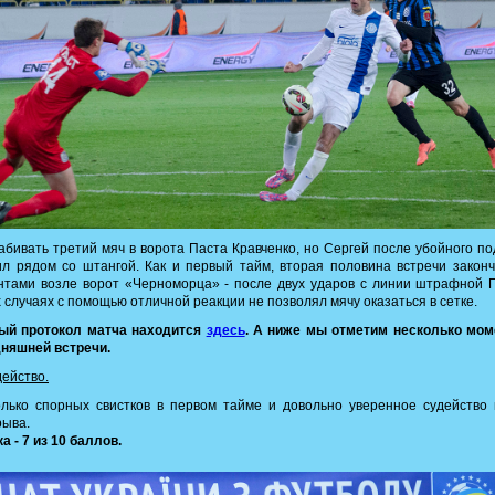
абивать третий мяч в ворота Паста Кравченко, но Сергей после убойного п
л рядом со штангой. Как и первый тайм, вторая половина встречи закон
тами возле ворот «Черноморца» - после двух ударов с линии штрафной 
 случаях с помощью отличной реакции не позволял мячу оказаться в сетке.
ый протокол матча находится
здесь
. А ниже мы отметим несколько мом
дняшней встречи.
действо.
лько спорных свистков в первом тайме и довольно уверенное судейство
рыва.
а - 7 из 10 баллов.