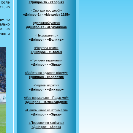
 После
«Дніпро-1» - «Таврія»
а», но
«Спогади про дербі»
«Дніпро-1» - «Металіст 1925»
ру, но
«Дебютний успіх»
нально
«Дніпро-1» - «Буковина»
ча на
очно и
«Не дограли...»
«Дніпро» - «Волинь»
«Чергова нічия»
«Дніпро» - «Сталь»
«Три очки втримали»
«Дніпро» - «Зірка»
«Забити не вдалося нікому»
«Дніпро» - «Карпати»
«Чергові втрати»
«Дніпро» - «Динамо»
«Усе нормально... Падаємо!»
«Дніпро» - «Олександрія»
«Навіть нічию не втримали»
«Дніпро» - «Зірка»
«Повернення капітана»
«Дніпро» - «Зоря»