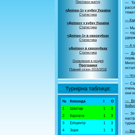
Протокол матчу
— То
рассл
«Дніпро-1» у кубку України
тяжел
Статистика
— Как
«Дніпро» у кубку України
Статистика
— Мы 
— гор
«Дніпро-1» в єврокубках
удерж
Статистика
— А ч
«Дніпро» в єврокубках
Статистика
— Ду
первы
Оновлення в розділі
Мног
Програмки
остал
Повний сезон 2015/2016
— Что
— Cаш
Турнірна таблиця:
очень
они н
— Вп
№
Команда
І
О
бойцо
1
Шахтар
1
3
— Это
2
Карпати
1
3
настр
3
Епіцентр
1
3
турни
4
Зоря
1
3
— Важ