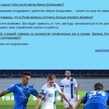
 сказал тебе после матча Мирон Богданович?
ощники поздравили с дебютом, Мирон Богданович — ничего по игре не говор
думаешь, что в Луцке можешь получить больше игрового времени?
лне возможно. Все будет зависеть от того, как буду тренироваться в эти дни
ывать свое стремление сыграть в субботу.
й старший товарищ по количеству проведенных игр в основе, Валера Луч
о подсказывал?
его не подсказывал.
www.fcdni