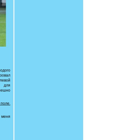
одого
зовал
олевой
м для
пешно
 поле.
р меня