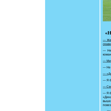
«Н
— Жен
сравн
— Не 
коман
— Мир
— Не 
— «Дн
— Я б
— Сег
— Я б
«Дина
вышел
повез