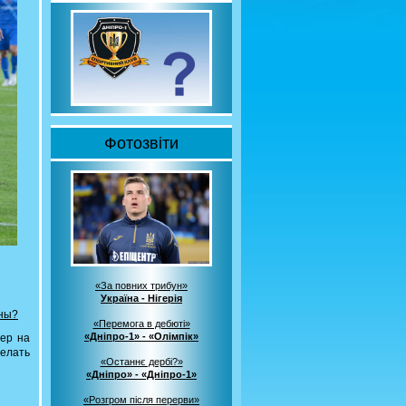
Фотозвіти
«За повних трибун»
Україна - Нігерія
сны?
«Перемога в дебюті»
«Дніпро-1» - «Олімпік»
нер на
делать
«Останнє дербі?»
«Дніпро» - «Дніпро-1»
«Розгром після перерви»