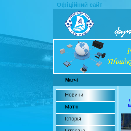
Офіційний сайт
Матчі
Новини
П
м
Матчі
Історія
Інтерв'ю