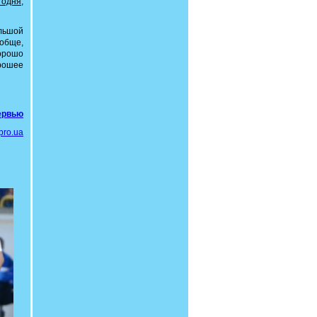
годня,
ольшой
ообще,
хорошо
рошее
тервью
pro.ua