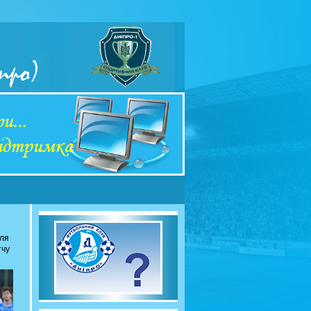
сля
тчу