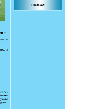
Протокол
ев»
сом по
играла
ом», с
только
где-то
ьтат.