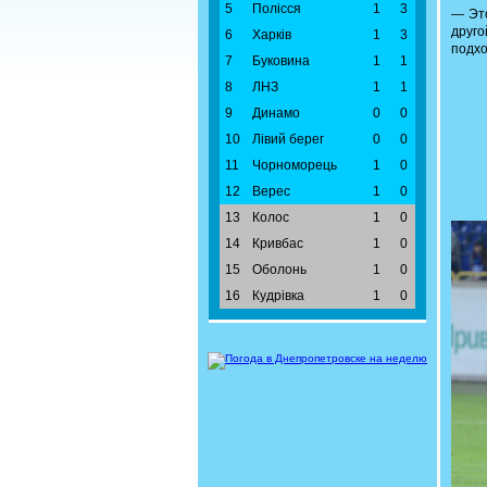
5
Полісся
1
3
— Это
друг
6
Харків
1
3
подхо
7
Буковина
1
1
8
ЛНЗ
1
1
9
Динамо
0
0
10
Лівий берег
0
0
11
Чорноморець
1
0
12
Верес
1
0
13
Колос
1
0
14
Кривбас
1
0
15
Оболонь
1
0
16
Кудрівка
1
0