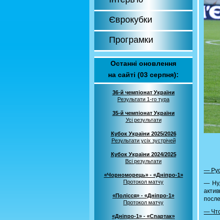
Єврокубки
Програмки
Останні оновлення
на сайті (03 серпня):
36-й чемпіонат України
Результати 1-го тура
35-й чемпіонат України
Усі результати
Кубок України 2025/2026
Результати усіх зустрічей
Кубок України 2024/2025
Всі результати
— Рус
«Чорноморець» - «Дніпро-1»
Протокол матчу
— Ну,
актив
«Полісся» - «Дніпро-1»
после
Протокол матчу
— Что
«Дніпро-1» - «Спартак»