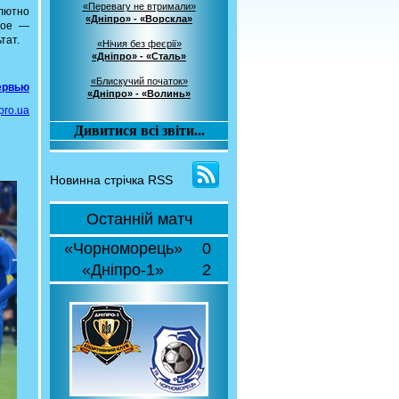
«Перевагу не втримали»
олютно
«Дніпро» - «Ворскла»
ное —
тат.
«Нічия без феєрії»
«Дніпро» - «Сталь»
«Блискучий початок»
тервью
«Дніпро» - «Волинь»
pro.ua
Дивитися всі звіти...
Новинна стрічка RSS
Останній матч
«Чорноморець»
0
«Дніпро-1»
2