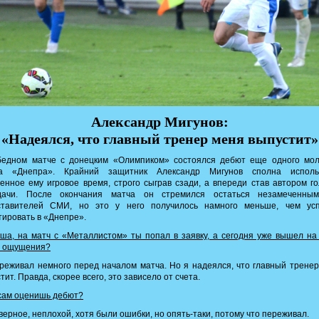
Александр Мигунов:
«Надеялся, что главный тренер меня выпустит»
бедном матче с донецким «Олимпиком» состоялся дебют еще одного мол
ка «Днепра». Крайний защитник Александр Мигунов сполна исполь
енное ему игровое время, строго сыграв сзади, а впереди став автором г
дачи. После окончания матча он стремился остаться незамеченны
ставителей СМИ, но это у него получилось намного меньше, чем ус
ировать в «Днепре».
а, на матч с «Металлистом» ты попал в заявку, а сегодня уже вышел на
е ощущения?
еживал немного перед началом матча. Но я надеялся, что главный трене
тит. Правда, скорее всего, это зависело от счета.
 сам оценишь дебют?
ерное, неплохой, хотя были ошибки, но опять-таки, потому что переживал.