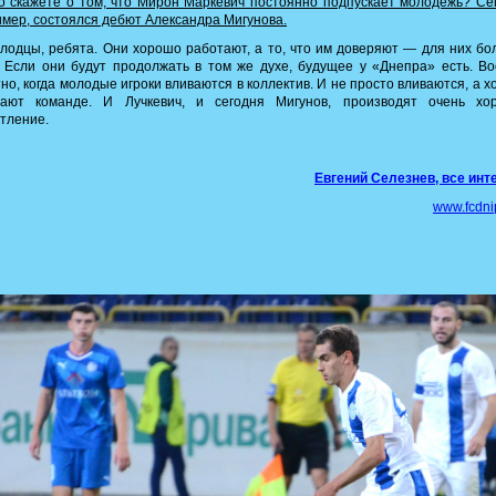
 скажете о том, что Мирон Маркевич постоянно подпускает молодежь? Се
мер, состоялся дебют Александра Мигунова.
одцы, ребята. Они хорошо работают, а то, что им доверяют — для них б
 Если они будут продолжать в том же духе, будущее у «Днепра» есть. В
но, когда молодые игроки вливаются в коллектив. И не просто вливаются, а 
гают команде. И Лучкевич, и сегодня Мигунов, производят очень хо
тление.
Евгений Селезнев, все ин
www.fcdni