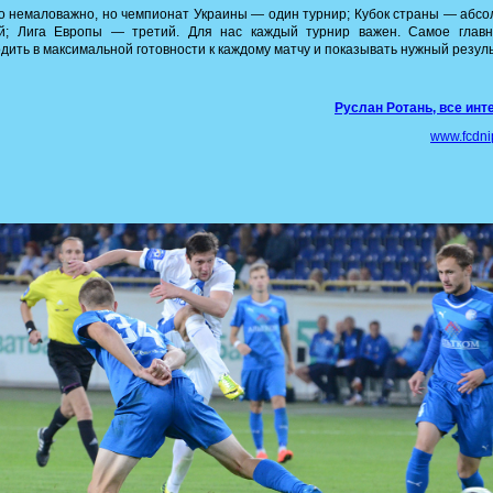
 немаловажно, но чемпионат Украины — один турнир; Кубок страны — абс
ой; Лига Европы — третий. Для нас каждый турнир важен. Самое глав
дить в максимальной готовности к каждому матчу и показывать нужный резуль
Руслан Ротань, все ин
www.fcdni