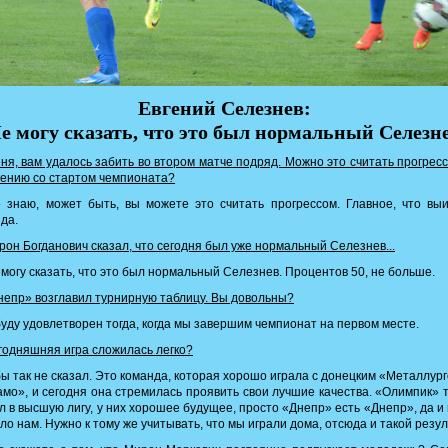
Евгений Селезнев:
е могу сказать, что это был нормальный Селезн
я, вам удалось забить во втором матче подряд. Можно это считать прогрес
ению со стартом чемпионата?
знаю, может быть, вы можете это считать прогрессом. Главное, что вы
да.
он Богданович сказал, что сегодня был уже нормальный Селезнев...
могу сказать, что это был нормальный Селезнев. Процентов 50, не больше.
епр» возглавил турнирную таблицу. Вы довольны?
уду удовлетворен тогда, когда мы завершим чемпионат на первом месте.
одняшняя игра сложилась легко?
ы так не сказал. Это команда, которая хорошо играла с донецким «Металлург
мо», и сегодня она стремилась проявить свои лучшие качества. «Олимпик» 
 в высшую лигу, у них хорошее будущее, просто «Днепр» есть «Днепр», да и 
ло нам. Нужно к тому же учитывать, что мы играли дома, отсюда и такой резул