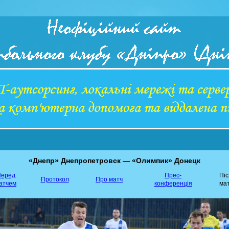
«Днепр» Днепропетровск — «Олимпик» Донецк
еред
Прес-
Пі
Протокол
Про матч
атчем
конференція
ма