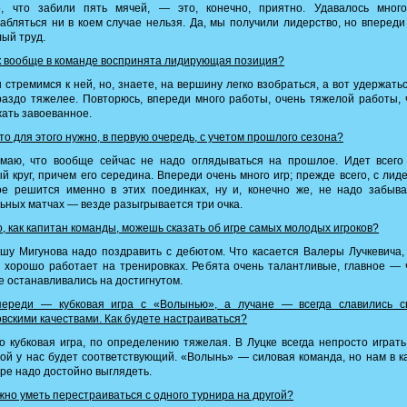
, что забили пять мячей, — это, конечно, приятно. Удавалось много
абляться ни в коем случае нельзя. Да, мы получили лидерство, но впереди
ый труд.
 вообще в команде воспринята лидирующая позиция?
стремимся к ней, но, знаете, на вершину легко взобраться, а вот удержать
аздо тяжелее. Повторюсь, впереди много работы, очень тяжелой работы,
ать завоеванное.
то для этого нужно, в первую очередь, с учетом прошлого сезона?
маю, что вообще сейчас не надо оглядываться на прошлое. Идет всего
й круг, причем его середина. Впереди очень много игр; прежде всего, с лид
ое решится именно в этих поединках, ну и, конечно же, не надо забыва
ьных матчах — везде разыгрывается три очка.
, как капитан команды, можешь сказать об игре самых молодых игроков?
у Мигунова надо поздравить с дебютом. Что касается Валеры Лучкевича,
 хорошо работает на тренировках. Ребята очень талантливые, главное —
е останавливались на достигнутом.
ереди — кубковая игра с «Волынью», а лучане — всегда славились с
вскими качествами. Как будете настраиваться?
 кубковая игра, по определению тяжелая. В Луцке всегда непросто играть
ой у нас будет соответствующий. «Волынь» — силовая команда, но нам в 
ре надо достойно выглядеть.
но уметь перестраиваться с одного турнира на другой?