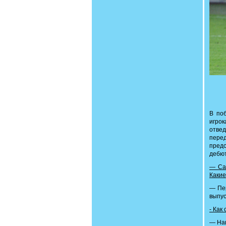
В по
игро
отвед
пере
пред
дебют
— Саш
Каки
— Пер
выпус
- Как
— Нав