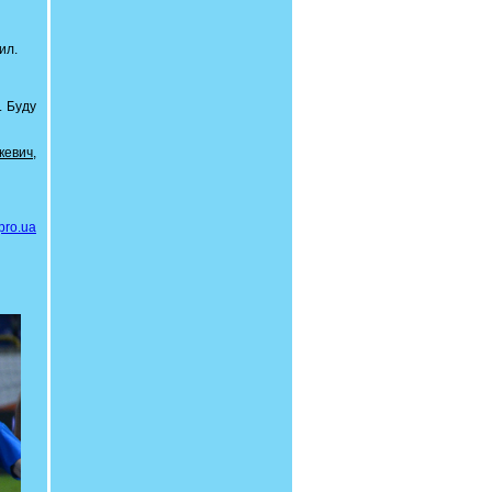
ил.
. Буду
кевич,
pro.ua