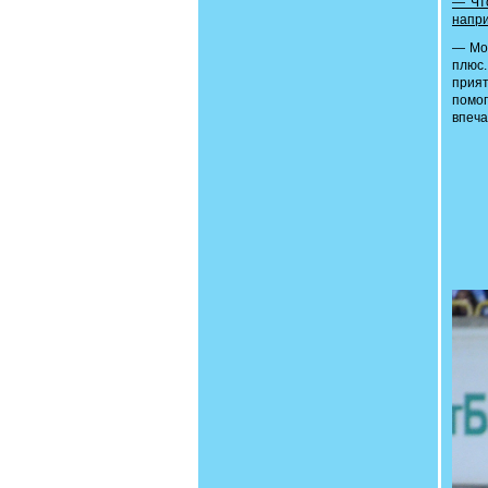
— Что
напри
— Мол
плюс.
прият
помо
впеча