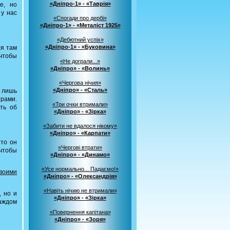
«Дніпро-1» - «Таврія»
е, но
 у нас
«Спогади про дербі»
«Дніпро-1» - «Металіст 1925»
«Дебютний успіх»
«Дніпро-1» - «Буковина»
ся там
 чтобы
«Не дограли...»
«Дніпро» - «Волинь»
«Чергова нічия»
«Дніпро» - «Сталь»
 лишь
ерами.
«Три очки втримали»
ть об
«Дніпро» - «Зірка»
«Забити не вдалося нікому»
«Дніпро» - «Карпати»
 то он
«Чергові втрати»
 чтобы
«Дніпро» - «Динамо»
«Усе нормально... Падаємо!»
воими
«Дніпро» - «Олександрія»
«Навіть нічию не втримали»
, но и
«Дніпро» - «Зірка»
каждом
«Повернення капітана»
«Дніпро» - «Зоря»