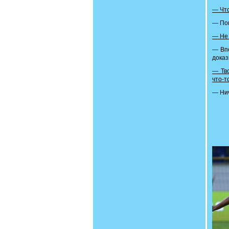
— Что
— Пом
— Не 
— Впо
доказ
— Тво
что-т
— Нич