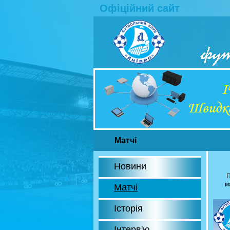
Офіційний сайт
Матчі
Новини
П
м
Матчі
Історія
Інтерв'ю