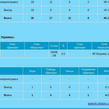
непропетровск
18
11
5
2
28-
Выезд
18
6
6
6
18-
Всего
36
17
11
8
46-
 Украины:
Голы
Голы
Голы
Голы
Сезон
В
«Днепра»
«Ворсклы»
«Днепра»
«Ворскл
05/06
0:1
90' Епуряну (
1/8
Победы
Поражения
Игры
Ничьи
Мяч
«Днепра»
«Днепра»
непропетровск
-
-
-
-
-
Выезд
1
0
0
1
0-1
Всего
1
0
0
1
0-1
www.fc-dnipro.