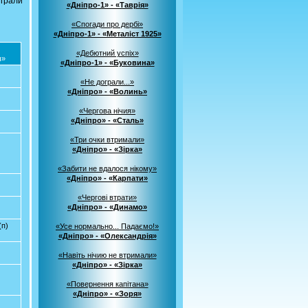
играли
«Дніпро-1» - «Таврія»
«Спогади про дербі»
«Дніпро-1» - «Металіст 1925»
«Дебютний успіх»
ы»
«Дніпро-1» - «Буковина»
«Не дограли...»
«Дніпро» - «Волинь»
«Чергова нічия»
«Дніпро» - «Сталь»
)
«Три очки втримали»
«Дніпро» - «Зірка»
«Забити не вдалося нікому»
«Дніпро» - «Карпати»
«Чергові втрати»
«Дніпро» - «Динамо»
(п)
«Усе нормально... Падаємо!»
«Дніпро» - «Олександрія»
«Навіть нічию не втримали»
«Дніпро» - «Зірка»
«Повернення капітана»
«Дніпро» - «Зоря»