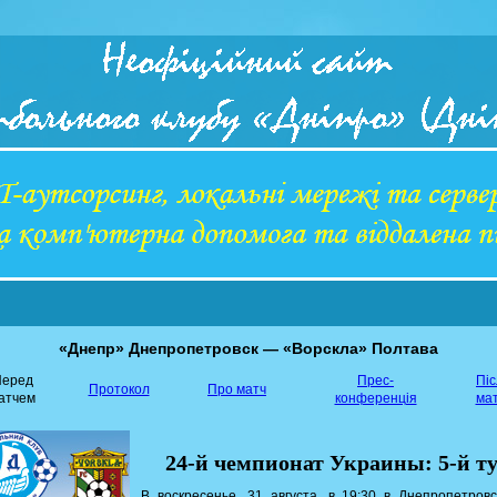
«Днепр» Днепропетровск — «Ворскла» Полтава
еред
Прес-
Пі
Протокол
Про матч
атчем
конференція
ма
24-й чемпионат Украины: 5-й т
В воскресенье, 31 августа, в 19:30 в Днепропетров