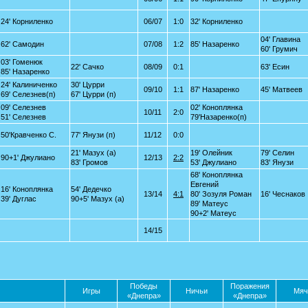
24' Корниленко
06/07
1:0
32' Корниленко
04' Главина
62' Самодин
07/08
1:2
85' Назаренко
60' Грумич
03' Гоменюк
22' Сачко
08/09
0:1
63' Есин
85' Назаренко
24' Калиниченко
30' Цурри
09/10
1:1
87' Назаренко
45' Матвеев
69' Селезнев(п)
67' Цурри (п)
09' Селезнев
02' Коноплянка
10/11
2:0
51' Селезнев
79'Назаренко(п)
50'Кравченко С.
77' Янузи (п)
11/12
0:0
21' Мазух (а)
19' Олейник
79' Селин
90+1' Джулиано
12/13
2:2
83' Громов
53' Джулиано
83' Янузи
68' Коноплянка
Евгений
16' Коноплянка
54' Дедечко
13/14
4:1
80' Зозуля Роман
16' Чеснаков
39' Дуглас
90+5' Мазух (а)
89' Матеус
90+2' Матеус
14/15
Победы
Поражения
Игры
Ничьи
Мяч
«Днепра»
«Днепра»