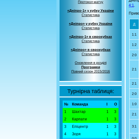
Днеп
Протокол матчу
4:1
.
«Дніпро-1» у кубку України
Приво
Статистика
«Дніпро» у кубку України
Д
Статистика
1:1
«Дніпро-1» в єврокубках
Статистика
1:2
«Дніпро» в єврокубках
Статистика
2:0
Оновлення в розділі
Програмки
2:1
Повний сезон 2015/2016
2:1
Турнірна таблиця:
2:0
№
Команда
І
О
1:0
1
Шахтар
1
3
2:1
2
Карпати
1
3
3
Епіцентр
1
3
3:1
4
Зоря
1
3
0:0