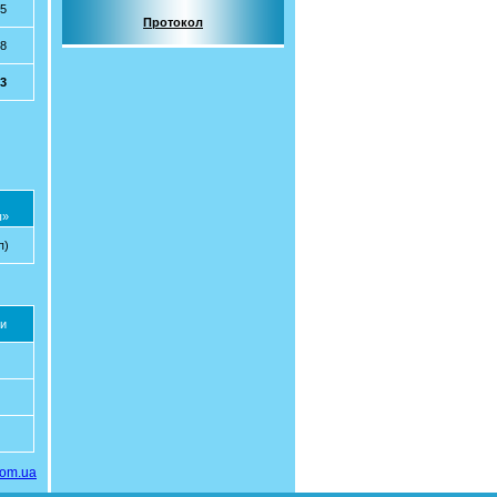
15
Протокол
18
33
ы»
п)
и
com.ua