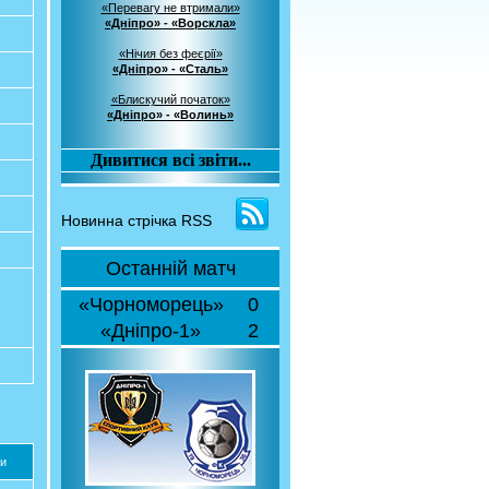
«Перевагу не втримали»
«Дніпро» - «Ворскла»
«Нічия без феєрії»
«Дніпро» - «Сталь»
«Блискучий початок»
«Дніпро» - «Волинь»
Дивитися всі звіти...
Новинна стрічка RSS
Останній матч
«Чорноморець»
0
«Дніпро-1»
2
и