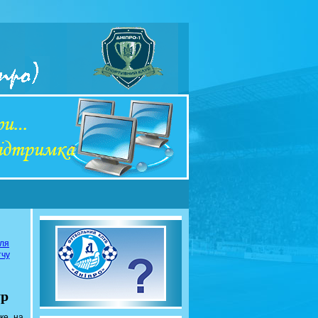
сля
тчу
ур
ске на