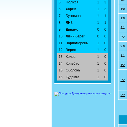
5
Полісся
1
3
6
Харків
1
3
1:0
7
Буковина
1
1
1:0
8
ЛНЗ
1
1
2:1
9
Динамо
0
0
10
Лівий берег
0
0
2:2
11
Чорноморець
1
0
2:0
12
Верес
1
0
1:1
13
Колос
1
0
14
Кривбас
1
0
1:2
15
Оболонь
1
0
16
Кудрівка
1
0
2:2
?:?