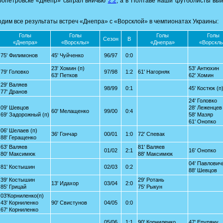
ропетровске «Днепр» сыграл вничью
2:2
, а в Полтаве наши футболисты вы
дим все результаты встреч «Днепра» с «Ворсклой» в чемпионатах Украины:
Голы
Голы
Голы
Голы
Сезон
В
«Днепра»
«Ворсклы»
«Днепра»
«Ворскл
75' Филимонов
45' Чуйченко
96/97
0:0
23' Хомин (п)
53' Антюхин
79' Головко
97/98
1:2
61' Нагорняк
63' Петков
62' Хомин
29' Валяев
98/99
0:1
45' Костюк (п
77' Дранов
24' Головко
09' Шевцов
28' Леженцев
60' Мелащенко
99/00
0:4
69' Задорожный (п)
58' Мазяр
61' Онопко
06' Шелаев (п)
36' Гончар
00/01
1:0
72' Спевак
88' Геращенко
63' Валяев
81' Валяев
01/02
2:1
16' Онопко
80' Максимюк
88' Максимюк
04' Павлович
81' Костышин
02/03
0:2
88' Шевцов
39' Костышин
29' Ротань
13' Идахор
03/04
2:0
85' Грицай
75' Рыкун
03'Корниленко(п)
43' Корниленко
90' Свистунов
04/05
0:0
67' Корниленко
05/06
1:1
90' Корниленко
47' Епуряну