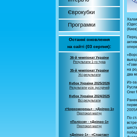
Єврокубки
Халам
Програмки
(Одес
(Киев)
Перед
Останні оновлення
актив
на сайті (03 серпня):
опере
«Ворс
36-й чемпіонат України
выезд
Результати 1-го тура
«Гове
на ро
35-й чемпіонат України
два м
Усі результати
Из-за
Кубок України 2025/2026
Русла
Результати усіх зустрічей
Олег
Кубок України 2024/2025
Ране
Всі результати
перве
«Чорноморець» - «Дніпро-1»
2005/
Протокол матчу
По ст
«Полісся» - «Дніпро-1»
встр
Протокол матчу
шест
побе
«Дніпро-1» - «Спартак»