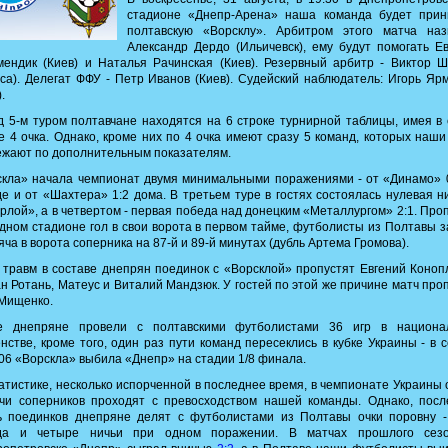
стадионе «Днепр-Арена» наша команда будет прин
полтавскую «Ворсклу». Арбитром этого матча наз
Александр Дердо (Ильичевск), ему будут помогать Е
ендик (Киев) и Наталья Рачинская (Киев). Резервный арбитр - Виктор 
са). Делегат ФФУ - Петр Иванов (Киев). Судейский наблюдатель: Игорь Яр
.
 5-м туром полтавчане находятся на 6 строке турнирной таблицы, имея в
е 4 очка. Однако, кроме них по 4 очка имеют сразу 5 команд, которых наши
жают по дополнительным показателям.
кла» начала чемпионат двумя минимальными поражениями - от «Динамо» 
е и от «Шахтера» 1:2 дома. В третьем туре в гостях состоялась нулевая н
рлой», а в четвертом - первая победа над донецким «Металлургом» 2:1. Про
дном стадионе гол в свои ворота в первом тайме, футболисты из Полтавы 
яча в ворота соперника на 87-й и 89-й минутах (дубль Артема Громова).
 травм в составе днепрян поединок с «Ворсклой» пропустят Евгений Коноп
н Ротань, Матеус и Виталий Мандзюк. У гостей по этой же причине матч про
 Мищенко.
е днепряне провели с полтавскими футболистами 36 игр в национа
нстве, кроме того, один раз пути команд пересеклись в кубке Украины - в 
06 «Ворскла» выбила «Днепр» на стадии 1/8 финала.
атистике, несколько испорченной в последнее время, в чемпионате Украины
ечи соперников проходят с превосходством нашей команды. Однако, посл
ь поединков днепряне делят с футболистами из Полтавы очки поровну -
да и четыре ничьи при одном поражении. В матчах прошлого сез