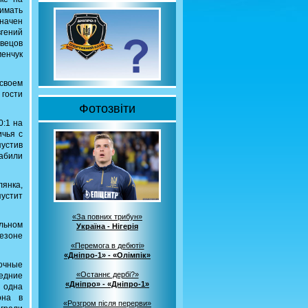
имать
начен
вгений
Швецов
менчук
 своем
 гости
Фотозвіти
0:1 на
ичья с
пустив
забили
лянка,
пустит
«За повних трибун»
льном
Україна - Нігерія
сезоне
«Перемога в дебюті»
«Дніпро-1» - «Олімпік»
 очные
«Останнє дербі?»
едние
«Дніпро» - «Дніпро-1»
 одна
она в
«Розгром після перерви»