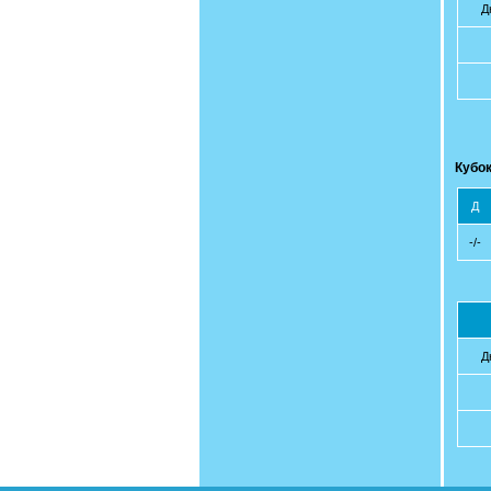
Д
Кубок
Д
-/-
Д