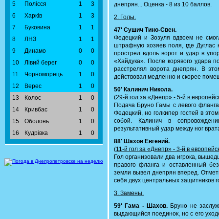
5
Полісся
1
3
днепрян... Оценка - 8 из 10 баллов.
6
Харків
1
3
2. Голы.
7
Буковина
1
1
47' Сушич Тино-Свен.
Федецкий и Зозуля вдвоем не смо
8
ЛНЗ
1
1
штрафную хозяев поля, где Дуглас 
9
Динамо
0
0
прострел вдоль ворот и удар в упор
«Хайдука». После корявого удара п
10
Лівий берег
0
0
расстрелял ворота днепрян. В это
11
Чорноморець
1
0
действовал медленно и скорее помеш
12
Верес
1
0
50' Калинич Никола.
(29-й гол за «Днепр» - 5-й в европей
13
Колос
1
0
Подача Бруно Гамы с левого фланга
14
Кривбас
1
0
Федецкий, но голкипер гостей в эт
собой. Калинич в сопровожден
15
Оболонь
1
0
результативный удар между ног врата
16
Кудрівка
1
0
88' Шахов Евгений.
(11-й гол за «Днепр» - 3-й в европей
Гол организовали два игрока, вышед
правого фланга и оставленный без
земли вывел днепрян вперед. Отмет
себя двух центральных защитников г
3. Замены.
59' Гама - Шахов.
Бруно не заслужи
выдающийся поединок, но с его ухо