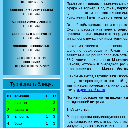
Протокол матчу
После этого неплохо приложился к 
сферу на корнер. Под конец первог
«Дніпро-1» у кубку України
днепряне этим не воспользовали
Статистика
исполнении Гамы лишь со второй по
«Дніпро» у кубку України
Второй тайм начался с гола в ворота
Статистика
Сушичу расстрелять ворота Бойко
«Дніпро-1» в єврокубках
сравнял – Гама подал в штрафную и
Статистика
мяча после неудачной игры голкипера
«Дніпро» в єврокубках
Шахов мог забивать, но не попал в 
Статистика
шанс не реализовал и Роман – ф
защитника, но решил перекидывать 
Оновлення в розділі
88-й минуте подопечные Маркевич
Програмки
Шахова, который в очередной раз 
Повний сезон 2015/2016
исполнении хозяев – Милович бил го
Шансы на выход в группу Лиги Европ
поединке через неделю, который д
Турнірна таблиця:
матчи нашей команды, начиная с дал
счету.
Ждем 100-й матч
.
№
Команда
І
О
Полный протокол матча находитс
сегодняшней встречи.
1
Шахтар
1
3
1. Судейство.
2
Карпати
1
3
3
Епіцентр
1
3
Рефери провел поединок уверенно, 
повлиявших на результат. Гости мо
4
Зоря
1
3
минуте, однако видели бы они, к