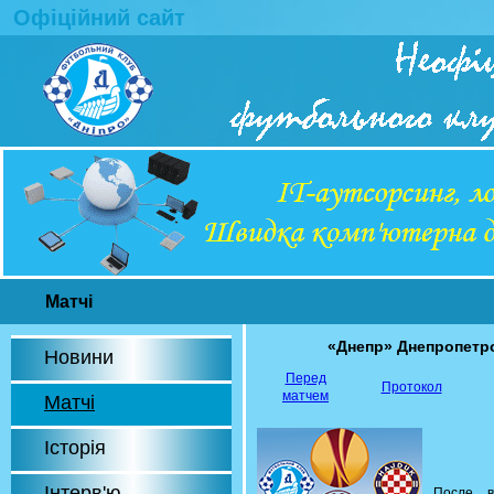
Офіційний сайт
Матчі
«Днепр» Днепропетр
Новини
Перед
Протокол
матчем
Матчі
Історія
Інтерв'ю
После в