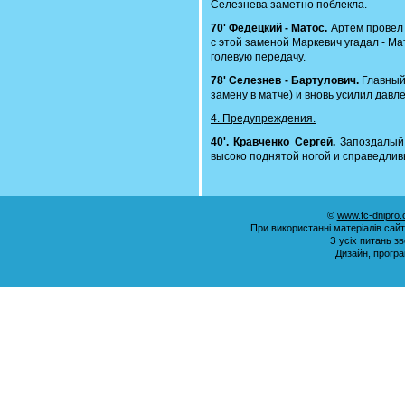
Селезнева заметно поблекла.
70' Федецкий - Матос.
Артем провел 
с этой заменой Маркевич угадал - М
голевую передачу.
78' Селезнев - Бартулович.
Главный
замену в матче) и вновь усилил давл
4. Предупреждения.
40'. Кравченко Сергей.
Запоздалый 
высоко поднятой ногой и справедлив
©
www.fc-dnipro
При використанні матеріалів сай
З усіх питань з
Дизайн, прогр