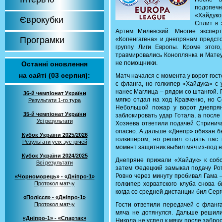
подопечн
«Хайдуко
Єврокубки
Сплит в 
Артем Милевский. Многие экспер
Програмки
«Копенгагена» и днепрянам предсто
группу Лиги Европы. Кроме этог
травмировались Коноплянка и Матеу
не помощники.
Останні оновлення
на сайті (03 серпня):
Матч начался с момента у ворот гос
с фланга, но голкипер «Хайдука» с
нанес Маглица – рядом со штангой.
36-й чемпіонат України
мягко отдал на ход Кравченко, но 
Результати 1-го тура
Небольшой пожар у ворот днепрян
35-й чемпіонат України
заблокировать удар Готала, а после
Усі результати
Хозяева ответили подачей Стринича
опасно. А дальше «Днепр» обязан б
Кубок України 2025/2026
голкипером, но решил отдать пас 
Результати усіх зустрічей
момент защитник выбил мяч из-под н
Кубок України 2024/2025
Днепряне прижали «Хайдук» к собс
Всі результати
затем Федецкий замыкал подачу Рот
Ровно через минуту пробивал Гама –
«Чорноморець» - «Дніпро-1»
Протокол матчу
голкипер хорватского клуба снова б
когда со средней дистанции бил Серг
«Полісся» - «Дніпро-1»
Протокол матчу
Гости ответили передачей с фланг
мяча не дотянулся. Дальше решили
«Дніпро-1» - «Спартак»
Никола не успел к мячу после заброс