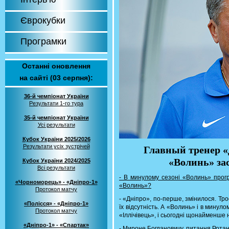
Єврокубки
Програмки
Останні оновлення
на сайті (03 серпня):
36-й чемпіонат України
Результати 1-го тура
35-й чемпіонат України
Усі результати
Кубок України 2025/2026
Результати усіх зустрічей
Главный тренер 
«Волинь» за
Кубок України 2024/2025
Всі результати
- В минулому сезоні «Волинь» прогр
«Чорноморець» - «Дніпро-1»
«Волинь»?
Протокол матчу
- «Дніпро», по-перше, змінилося. Тро
«Полісся» - «Дніпро-1»
їх відсутність. А «Волинь» і в мину
Протокол матчу
«Іллічівець», і сьогодні щонайменше 
«Дніпро-1» - «Спартак»
- Мироне Богдановичу, питання Рот