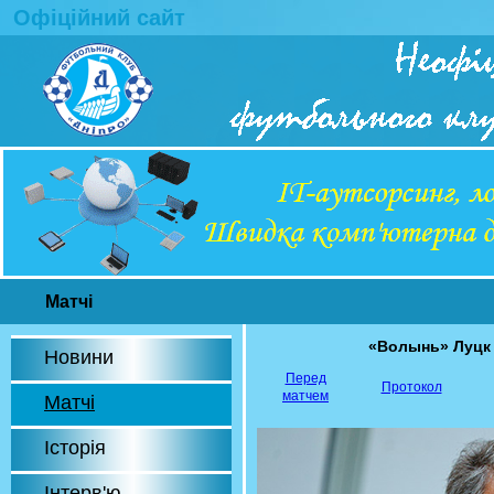
Офіційний сайт
Матчі
«Волынь» Луцк
Новини
Перед
Протокол
матчем
Матчі
Історія
Інтерв'ю