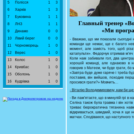
5
Полісся
1
3
6
Харків
1
3
7
Буковина
1
1
Главный тренер «В
8
ЛНЗ
1
1
«Ми програ
9
Динамо
0
0
10
Лівий берег
0
0
- Вважаю, що ми показали сьогодні 
команди ще немає, ще є багато невп
11
Чорноморець
1
0
момент, але замість того, щоб різа
12
Верес
1
0
катапульти». Федорчук отримав м’яч 
Коли нам забивали гол, два централ
13
Колос
1
0
хорошій команді, але однаково в 
14
Кривбас
1
0
говорив з Матеєм, чи буде грати, бо
«Завтра буде дуже гаряче і треба бу
15
Оболонь
1
0
поставив, він вийшов, походив пер
16
Кудрівка
1
0
просився грати?» Мовчить…
- Віталію Володимировичу, нам би ще
- Ви пам’ятаєте, що в минулій грі в на
Селіна також була травма і він хотів
триває бюрократична тяганина навко
відкривається, швидкий, хоча я ще н
матчах. Сподіваюся, що наступного 