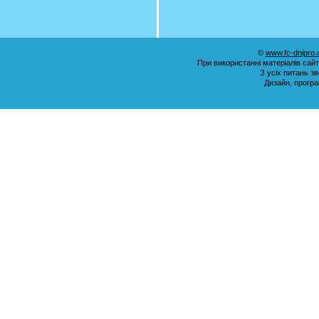
©
www.fc-dnipro
При використанні матеріалів сай
З усіх питань з
Дизайн, прогр