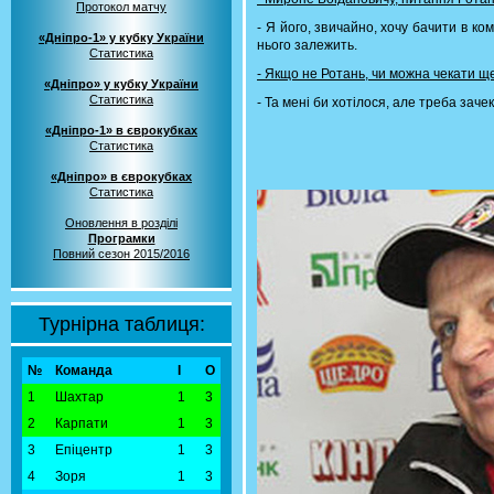
Протокол матчу
- Я його, звичайно, хочу бачити в ком
«Дніпро-1» у кубку України
нього залежить.
Статистика
- Якщо не Ротань, чи можна чекати щ
«Дніпро» у кубку України
Статистика
- Та мені би хотілося, але треба заче
«Дніпро-1» в єврокубках
Статистика
«Дніпро» в єврокубках
Статистика
Оновлення в розділі
Програмки
Повний сезон 2015/2016
Турнірна таблиця:
№
Команда
І
О
1
Шахтар
1
3
2
Карпати
1
3
3
Епіцентр
1
3
4
Зоря
1
3