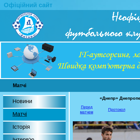
Офіційний сайт
Матчі
«Днепр» Днепропе
Новини
Перед
Протокол
матчем
Матчі
Історія
Інтерв'ю