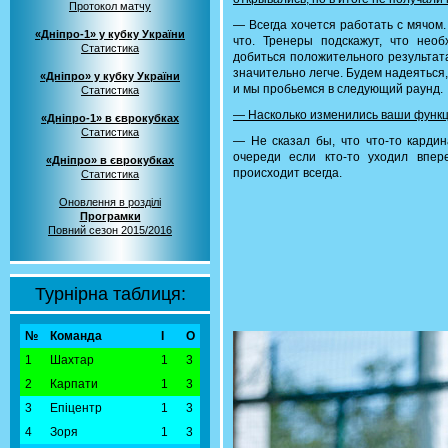
Протокол матчу
— Всегда хочется работать с мячом
«Дніпро-1» у кубку України
что. Тренеры подскажут, что нео
Статистика
добиться положительного результата
значительно легче. Будем надеяться,
«Дніпро» у кубку України
и мы пробьемся в следующий раунд.
Статистика
— Насколько изменились ваши функц
«Дніпро-1» в єврокубках
Статистика
— Не сказал бы, что что-то кардин
очереди если кто-то уходил впере
«Дніпро» в єврокубках
происходит всегда.
Статистика
Оновлення в розділі
Програмки
Повний сезон 2015/2016
Турнірна таблиця:
№
Команда
І
О
1
Шахтар
1
3
2
Карпати
1
3
3
Епіцентр
1
3
4
Зоря
1
3