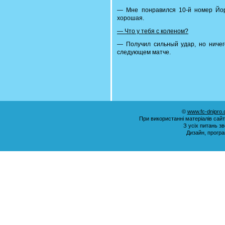
— Мне понравился 10-й номер Йор
хорошая.
— Что у тебя с коленом?
— Получил сильный удар, но ничег
следующем матче.
©
www.fc-dnipro
При використанні матеріалів сай
З усіх питань з
Дизайн, прогр