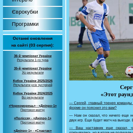
Єврокубки
Програмки
Останні оновлення
на сайті (03 серпня):
36-й чемпіонат України
Результати 1-го тура
35-й чемпіонат України
Усі результати
Кубок України 2025/2026
Результати усіх зустрічей
Серг
«Этот раунд
Кубок України 2024/2025
Всі результати
— Cергей, главный тренер команды с
«Чорноморець» - «Дніпро-1»
форме он пояснил это вам?
Протокол матчу
— Нам он сказал, что ничего еще н
«Полісся» - «Дніпро-1»
двух игр. Еще будет матч на выезде. 
Протокол матчу
— Ваш наставник еще сказал, ч
«Дніпро-1» - «Спартак»
открывались, но в итоге не получали