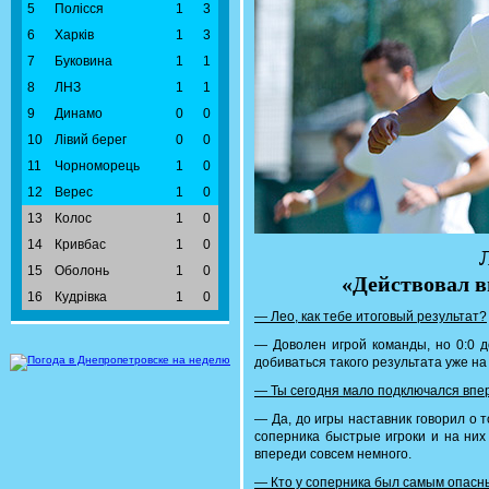
5
Полісся
1
3
6
Харків
1
3
7
Буковина
1
1
8
ЛНЗ
1
1
9
Динамо
0
0
10
Лівий берег
0
0
11
Чорноморець
1
0
12
Верес
1
0
13
Колос
1
0
14
Кривбас
1
0
15
Оболонь
1
0
«Действовал в
16
Кудрівка
1
0
— Лео, как тебе итоговый результат?
— Доволен игрой команды, но 0:0 д
добиваться такого результата уже на
— Ты сегодня мало подключался впер
— Да, до игры наставник говорил о т
соперника быстрые игроки и на них
впереди совсем немного.
— Кто у соперника был самым опас