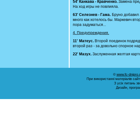
54' Канкава - Кравченко.
Замена пред
На ход игры не повлияла.
63' Селезнев - Гама.
Бруно добавил а
много как хотелось бы. Маркевич вто
пора задуматься...
4. Предупреждения.
11' Матеус.
Второй поединок подряд 
второй раз - за довольно спорное н
22' Мазух.
Заслуженная желтая карточ
©
www.fc-dnipro
При використанні матеріалів сай
З усіх питань з
Дизайн, прогр