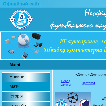
Офіційний сайт
Матчі
«Днепр» Днепропе
Новини
Перед
Протокол
матчем
Матчі
Історія
«
Інтерв'ю
Первый д