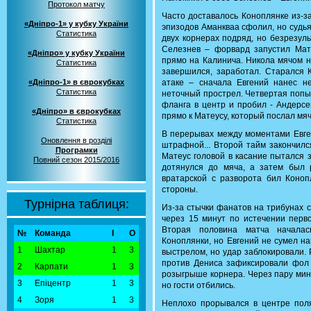
Протокол матчу
Часто доставалось Коноплянке из-за
«Дніпро-1» у кубку України
эпизодов Аманкваа сфолил, но судья
Статистика
двух корнерах подряд, но безрезуль
Селезнев – форвард запустил Мат
«Дніпро» у кубку України
прямо на Калинича. Никола мячом н
Статистика
завершился, заработал. Старался 
«Дніпро-1» в єврокубках
атаке – сначала Евгений нанес н
Статистика
неточный прострел. Четвертая попыт
фланга в центр и пробил - Андерсе
«Дніпро» в єврокубках
прямо к Матеусу, который послал мяч
Статистика
В перерывах между моментами Евген
Оновлення в розділі
штрафной... Второй тайм закончил
Програмки
Матеус головой в касание пытался 
Повний сезон 2015/2016
дотянулся до мяча, а затем был 
вратарской с разворота бил Коноп
стороны.
Турнірна таблиця:
Из-за стычки фанатов на трибунах 
через 15 минут по истечении перво
Вторая половина матча началас
№
Команда
І
О
Коноплянки, но Евгений не сумел н
1
Шахтар
1
3
выстрелом, но удар заблокировали. Р
против Дениса зафиксировали фол
2
Карпати
1
3
розыгрыше корнера. Через пару мину
3
Епіцентр
1
3
но гости отбились.
4
Зоря
1
3
Неплохо прорывался в центре поля