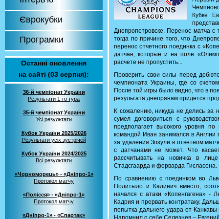
Чемпионо
Кубке Е
Єврокубки
предст
Днепропетровске. Перенос матча с 
Програмки
тогда по причине того, что Днепро
перенос отчетного поединка с «Копе
датчан, которые и на поле «Олимп
расчете не пропустить...
Останні оновлення
на сайті (03 серпня):
Проверить свои силы перед дебюто
чемпионата Украины, где со счетом
После той игры было видно, что в п
36-й чемпіонат України
результата днепрянам придется про
Результати 1-го тура
К сожалению, никуда не делись за 
35-й чемпіонат України
сумел договориться с руководств
Усі результати
предполагает высокого уровня по 
Кубок України 2025/2026
командой Иван занимался в Англии 
Результати усіх зустрічей
за удаления Зозули в ответном матч
с датчанами не может. Что касае
Кубок України 2024/2025
рассчитывать на новичка в лице
Всі результати
Стадсгаарда и форварда Гисласона.
«Чорноморець» - «Дніпро-1»
По сравнению с поединком во Льв
Протокол матчу
Политыло и Калинич вместо, соотв
начался с атаки «Копенгагена» - Л
«Полісся» - «Дніпро-1»
Протокол матчу
Кадрия и прервать контратаку. Дал
попытка дальнего удара от Канкавы 
«Дніпро-1» - «Спартак»
Напомнил о себе Селезнев – Евгений