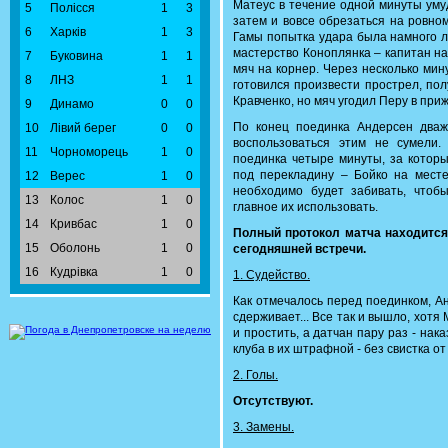
Матеус в течение одной минуты уму
5
Полісся
1
3
затем и вовсе обрезаться на ровно
6
Харків
1
3
Гамы попытка удара была намного л
мастерство Коноплянка – капитан на
7
Буковина
1
1
мяч на корнер. Через несколько мин
8
ЛНЗ
1
1
готовился произвести прострел, по
Кравченко, но мяч угодил Перу в приж
9
Динамо
0
0
По конец поединка Андерсен два
10
Лівий берег
0
0
воспользоваться этим не сумели
11
Чорноморець
1
0
поединка четыре минуты, за котор
под перекладину – Бойко на месте
12
Верес
1
0
необходимо будет забивать, чтоб
13
Колос
1
0
главное их использовать.
14
Кривбас
1
0
Полный протокол матча находитс
15
Оболонь
1
0
сегодняшней встречи.
16
Кудрівка
1
0
1. Судейство.
Как отмечалось перед поединком, А
сдерживает... Все так и вышло, хот
и простить, а датчан пару раз - нак
клуба в их штрафной - без свистка о
2. Голы.
Отсутствуют.
3. Замены.