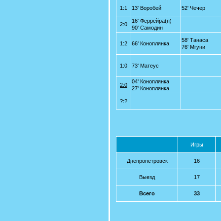
1:1
13' Воробей
52' Чечер
16' Феррейра(п)
2:0
90' Самодин
58' Танаса
1:2
66' Коноплянка
76' Мгуни
1:0
73' Матеус
04' Коноплянка
2:0
27' Коноплянка
?:?
Игры
Днепропетровск
16
Выезд
17
Всего
33