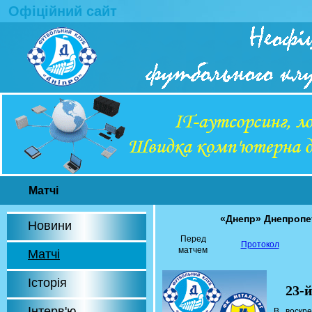
Офіційний сайт
Матчі
«Днепр» Днепропе
Новини
Перед
Протокол
матчем
Матчі
Історія
23-
Інтерв'ю
В воскр