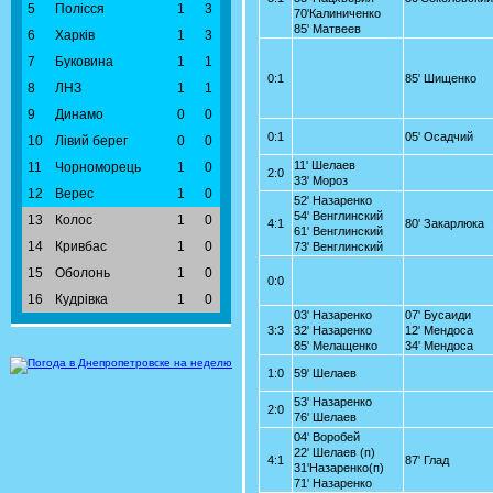
5
Полісся
1
3
70'Калиниченко
85' Матвеев
6
Харків
1
3
7
Буковина
1
1
0:1
85' Шищенко
8
ЛНЗ
1
1
9
Динамо
0
0
0:1
05' Осадчий
10
Лівий берег
0
0
11' Шелаев
11
Чорноморець
1
0
2:0
33' Мороз
12
Верес
1
0
52' Назаренко
54' Венглинский
13
Колос
1
0
4:1
80' Закарлюка
61' Венглинский
14
Кривбас
1
0
73' Венглинский
15
Оболонь
1
0
0:0
16
Кудрівка
1
0
03' Назаренко
07' Бусаиди
3:3
32' Назаренко
12' Мендоса
85' Мелащенко
34' Мендоса
1:0
59' Шелаев
53' Назаренко
2:0
76' Шелаев
04' Воробей
22' Шелаев (п)
4:1
87' Глад
31'Назаренко(п)
71' Назаренко