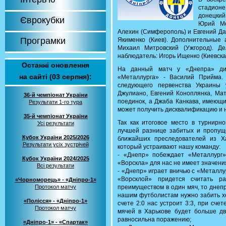
стадион
донецки
Єврокубки
Юрий Мо
Алехин (Симферополь) и Евгений Дан
Програмки
Якименко (Киев). Дополнительные а
Михаил Митровский (Ужгород). Д
наблюдатель: Игорь Ищенко (Киевска
Останні оновлення
На данный матч у «Днепра» дис
на сайті (03 серпня):
«Металлурга» - Василий Прийма.
следующего первенства Украины у
Джулиано, Евгений Коноплянка, Мат
36-й чемпіонат України
поединок, а Джаба Канкава, имеющи
Результати 1-го тура
может получить дисквалификацию и н
35-й чемпіонат України
Так как итоговое место в турнирн
Усі результати
лучшей разнице забитых и пропущ
Кубок України 2025/2026
ближайших преследователей из Ха
Результати усіх зустрічей
который устраивают нашу команду:
- «Днепр» побеждает «Металлург»
Кубок України 2024/2025
«Ворскла» для нас не имеет значени
Всі результати
- «Днепр» играет вничью с «Металлу
«Ворсклой» придется считать р
«Чорноморець» - «Дніпро-1»
Протокол матчу
преимуществом в один мяч, то днепр
нашим футболистам нужно забить х
«Полісся» - «Дніпро-1»
счете 2:0 нас устроит 3:3, при счет
Протокол матчу
мячей в Харькове будет больше дв
равносильна поражению;
«Дніпро-1» - «Спартак»