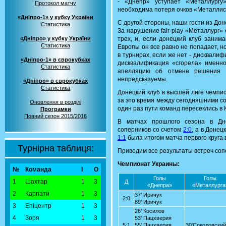
- «Днепр» уступает «Металлургу
Протокол матчу
необходима потеря очков «Металлист
«Дніпро-1» у кубку України
С другой стороны, наши гости из До
Статистика
За нарушение fair-play «Металлург»
«Дніпро» у кубку України
трех, и, если донецкий клуб занима
Статистика
Европы он все равно не попадает, н
в турнирах, если же нет - дисквалиф
«Дніпро-1» в єврокубках
дисквалификация «сгорела» именно
Статистика
апелляцию об отмене решения 
непредсказуемы.
«Дніпро» в єврокубках
Статистика
Донецкий клуб в высшей лиге чемпио
за это время между сегодняшними со
Оновлення в розділі
один раз пути команд пересеклись в 
Програмки
Повний сезон 2015/2016
В матчах прошлого сезона в Дне
соперников со счетом
2:0
, а в Доне
1:1
была итогом матча первого круга 
Турнірна таблиця:
Приводим все результаты встреч соп
Чемпионат Украины:
№
Команда
І
О
Голы
Голы
1
Шахтар
1
3
Д
«Днепра»
«Металлурга
2
Карпати
1
3
37' Иричук
2:0
89' Иричук
3
Епіцентр
1
3
26' Косилов
4
Зоря
1
3
53' Пацхверия
5:1
55' Пацхверия
30'Соколовский