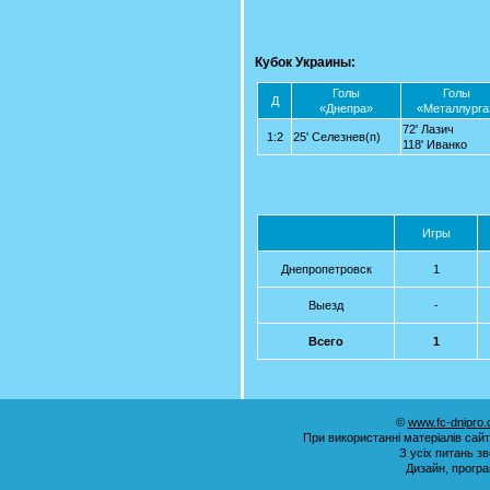
Кубок Украины:
Голы
Голы
Д
«Днепра»
«Металлурга
72' Лазич
1:2
25' Селезнев(п)
118' Иванко
Игры
Днепропетровск
1
Выезд
-
Всего
1
©
www.fc-dnipro
При використанні матеріалів сай
З усіх питань з
Дизайн, прогр