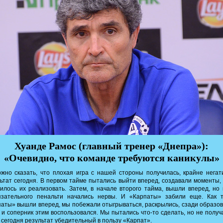
Хуанде Рамос (главный тренер «Днепра»):
«Очевидно, что команде требуются каникулы»
но сказать, что плохая игра с нашей стороны получилась, крайне нега
ьтат сегодня. В первом тайме пытались выйти вперед, создавали моменты,
илось их реализовать. Затем, в начале второго тайма, вышли вперед, но
язательного пенальти начались нервы. И «Карпаты» забили еще. Как т
аты» вышли вперед, мы побежали отыгрываться, раскрылись, сзади образо
 и соперник этим воспользовался. Мы пытались что-то сделать, но не получ
 сегодня результат убедительный в пользу «Карпат».