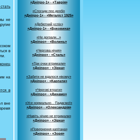
«Дніпро-1» - «Таврія»
стать
«Спогади про дербі»
«Дніпро-1» - «Металіст 1925»
мы не
«Дебютний успіх»
другие
«Дніпро-1» - «Буковина»
«Не дограли...»
«Дніпро» - «Волинь»
соком
«Чергова нічия»
ться в
«Дніпро» - «Сталь»
ли.
«Три очки втримали»
конец
«Дніпро» - «Зірка»
«Забити не вдалося нікому»
дим на
«Дніпро» - «Карпати»
«Чергові втрати»
тся в
«Дніпро» - «Динамо»
«Усе нормально... Падаємо!»
ел вне
«Дніпро» - «Олександрія»
 время
«Навіть нічию не втримали»
«Дніпро» - «Зірка»
«Повернення капітана»
«Дніпро» - «Зоря»