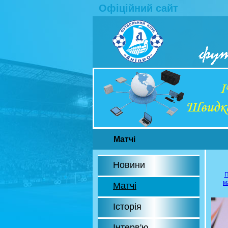
Офіційний сайт
Матчі
Новини
П
м
Матчі
Історія
Інтерв'ю