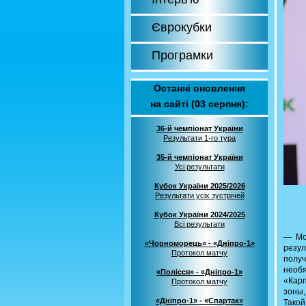
Єврокубки
Програмки
Останні оновлення
на сайті (03 серпня):
36-й чемпіонат України
Результати 1-го тура
35-й чемпіонат України
Усі результати
Кубок України 2025/2026
Результати усіх зустрічей
Кубок України 2024/2025
Всі результати
— Мож
«Чорноморець» - «Дніпро-1»
резул
Протокол матчу
получ
необ
«Полісся» - «Дніпро-1»
«Карп
Протокол матчу
зоны,
«Дніпро-1» - «Спартак»
Такой