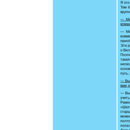
Я это
Там б
крупн
— Ми
коман
— Ми
комме
приоб
Эти р
о Вил
Поэтм
такая
неско
основ
путь,
— Вы 
вам, 
— Вы 
учить
Рамос
«Шахт
старш
моме
полто
попал