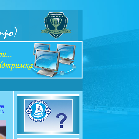
сля
тчу