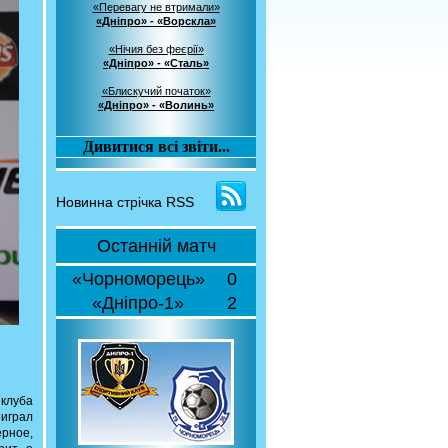
«Перевагу не втримали»
«Дніпро» - «Ворскла»
«Нічия без феєрії»
«Дніпро» - «Сталь»
«Блискучий початок»
«Дніпро» - «Волинь»
Дивитися всі звіти...
Новинна стрічка RSS
Останній матч
«Чорноморець»
0
«Дніпро-1»
2
 клуба
оиграл
рное,