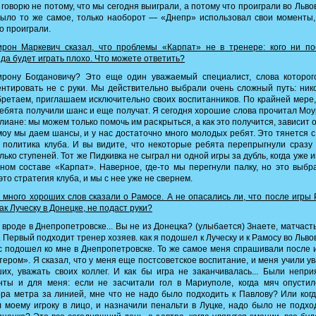
 говорю не потому, что мы сегодня выиграли, а потому что проиграли во Львов
ыло то же самое, только наоборот — «Днепр» использовал свои моменты
о проиграли.
рон Маркевич сказал, что проблемы «Карпат» не в тренере: кого ни пос
да будет играть плохо. Что можете ответить?
рону Богдановичу? Это еще один уважаемый специалист, слова которог
нтировать не с руки. Мы действительно выбрали очень сложный путь: ник
ретаем, приглашаем исключительно своих воспитанников. По крайней мере,
ебята получили шанс и еще получат. Я сегодня хорошие слова прочитал Мо
лиане: мы можем только помочь им раскрыться, а как это получится, зависит о
оу мы даем шансы, и у нас достаточно много молодых ребят. Это тянется с
 политика клуба. И вы видите, что некоторые ребята перепрыгнули сразу
лько ступеней. Тот же Пидкивка не сыграл ни одной игры за дубль, когда уже и
ном составе «Карпат». Наверное, где-то мы перегнули палку, но это выб
 это стратегия клуба, и мы с нее уже не свернем.
много хороших слов сказали о Рамосе. А не опасались ли, что после игры
как Луческу в Донецке, не подаст руки?
вроде в Днепропетровске... Вы не из Донецка? (улыбается) Знаете, матчаст
. Первый подходит тренер хозяев. как я подошел к Луческу и к Рамосу во Львов
 подошел ко мне в Днепропетровске. То же самое меня спрашивали после 
ером». Я сказал, что у меня еще постсоветское воспитание, и меня учили у
их, уважать своих коллег. И как бы игра не заканчивалась... Были непр
нты и для меня: если не засчитали гол в Мариуполе, когда мяч опустил
ра метра за линией, мне что не надо было подходить к Павлову? Или ког
 моему игроку в лицо, и назначили пенальти в Луцке, надо было не подхо