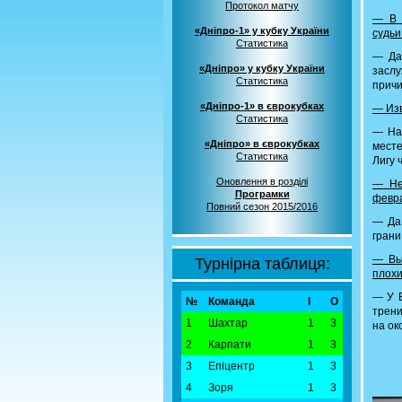
Протокол матчу
— В 
«Дніпро-1» у кубку України
судьи
Статистика
— Да
«Дніпро» у кубку України
заслу
Статистика
причи
«Дніпро-1» в єврокубках
— Изв
Статистика
— На
«Дніпро» в єврокубках
месте
Статистика
Лигу 
Оновлення в розділі
— Не
Програмки
февра
Повний сезон 2015/2016
— Да,
грани
— Вы
Турнірна таблиця:
плохи
— У Б
№
Команда
І
О
трени
1
Шахтар
1
3
на ок
2
Карпати
1
3
3
Епіцентр
1
3
4
Зоря
1
3