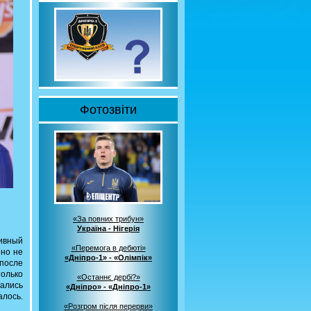
Фотозвіти
«За повних трибун»
Україна - Нігерія
тивный
«Перемога в дебюті»
 но не
«Дніпро-1» - «Олімпік»
 после
олько
«Останнє дербі?»
вались
«Дніпро» - «Дніпро-1»
алось.
«Розгром після перерви»