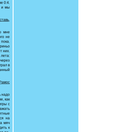
е 0:4.
, и мы
тавь,
о мне
ого не
 пока.
уриньо
т них.
 лета:
 через
грал в
ранный
 Рамос
ь надо
е, как
игры с
важать
иятные
ся на
да мяч
дить к