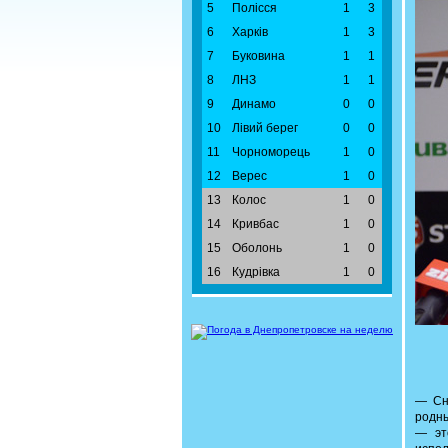
5
Полісся
1
3
6
Харків
1
3
7
Буковина
1
1
8
ЛНЗ
1
1
9
Динамо
0
0
10
Лівий берег
0
0
11
Чорноморець
1
0
12
Верес
1
0
13
Колос
1
0
14
Кривбас
1
0
15
Оболонь
1
0
16
Кудрівка
1
0
— Сна
родны
— эт