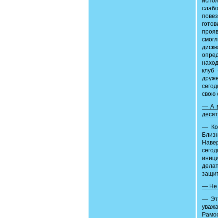
испо
слаб
повез
готов
прояв
смог
дискв
опре
наход
клуб 
друже
сегод
свою 
— А в
десят
— Ко
Близн
Навер
сегод
иници
делат
защит
— Не 
— Эт
уваж
Рамос