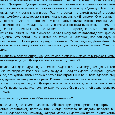
льзовали практически все свои моменты. Это ни в коем случае не гово
ости «Днепра». «Днепр» имел достаточно моментов, но нам повезло выиг
ло реализовать моменты, повезло навязать свою игру «Днепру». Мы тща
ились, как и к остальным играм. Рад, что сегодня с самой лучшей сторон
или футболисты, которые так или иначе связаны с «Днепром». Очень жаль, 
ли принять участие одни из лучших наших футболистов: Валера Фед
алифицирован, а Младеном Бартуловичем я не стал рисковать, потому чт
деленные проблемы. Тем не менее, это те игроки, которые позволил
иться на нашем нынешнем месте. За это я могу только поблагодарить футб
«Днепр», что помог нам с этими ребятами. И наверное, все эти слухи 
ских команд... Повторюсь, я рад, что именно Саша Гладкий, Дима Лёпа, 
ня сыграли на том уровне, на котором находятся на данный момент. Они по
силу.
ы анализировали ситуацию, что Рамос в сложный момент выпускает чуть
ок нападающих, и «Днепр» можно на этом подловить?
нечно. Мы даже думали, что слева будет играть Матеус, исходя из того
иченко вчера отыграл весь матч за дубль. Влад так долго не играл... (усме
ное, его купили, чтобы только против нас играл. Он и во Львове здорово сыг
ня, думаю, картину не испортил. Конечно, мы готовились, понимали, что о
ативу, пространство, и «Днепру» придется атаковать, хоть он это и не
ь. Мы воспользовались теми зонами, которые были за спиной у днепропетр
ников.
считаете ход Рамоса на 60-й минуте авантюрой?
о не мое дело комментировать действия тренеров. Тренер «Днепра» — 
аемый специалист, поэтому мне иногда диковато наблюдать нападки в 
а. Он сделал здесь команду, которая могла бы достойно играть в Лиге чемп