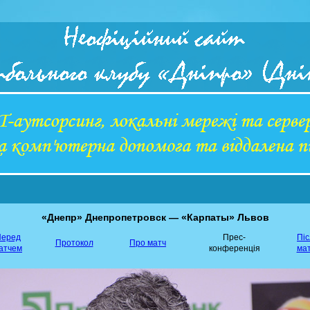
«Днепр» Днепропетровск — «Карпаты» Львов
еред
Прес-
Пі
Протокол
Про матч
атчем
конференція
ма