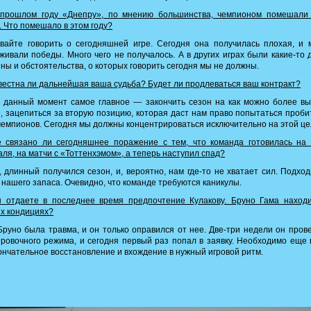
прошлом году «Днепру», по мнению большинства, чемпионом помешали 
. Что помешало в этом году?
вайте говорить о сегодняшней игре. Сегодня она получилась плохая, и 
живали победы. Много чего не получалось. А в других играх были какие-то 
ны и обстоятельства, о которых говорить сегодня мы не должны.
естна ли дальнейшая ваша судьба? Будет ли продлеваться ваш контракт?
 данный момент самое главное — закончить сезон на как можно более вы
, зацепиться за вторую позицию, которая даст нам право попытаться проби
чемпионов. Сегодня мы должны концентрироваться исключительно на этой це
 связано ли сегодняшнее поражение с тем, что команда готовилась на 
ля, на матчи с «Тоттенхэмом», а теперь наступил спад?
 длинный получился сезон, и, вероятно, нам где-то не хватает сил. Подхо
 нашего запаса. Очевидно, что команде требуются каникулы.
 отдаете в последнее время предпочтение Кулакову. Бруно Гама находи
х кондициях?
руно была травма, и он только оправился от нее. Две-три недели он пров
ровочного режима, и сегодня первый раз попал в заявку. Необходимо еще
ончательное восстановление и вхождение в нужный игровой ритм.