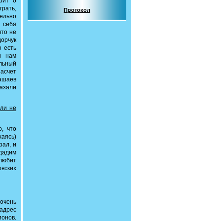
рит о
рать,
Протокол
тельно
ы себя
что не
орчук
о есть
и нам
ольный
насчет
Пашаев
казали
 ли не
, что
хаясь)
рал, и
тдадим
 любит
овских
очень
адрес
ионов.