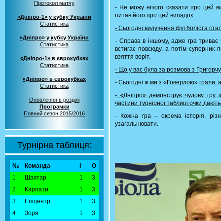
Протокол матчу
- Не можу нічого сказати про цей в
питав його про цей випадок.
«Дніпро-1» у кубку України
Статистика
- Сьогодні вилучення футболіста ст
«Дніпро» у кубку України
- Справа в іншому, адже гра триває 
Статистика
встигає повсюду, а потім суперник 
взяття воріт.
«Дніпро-1» в єврокубках
Статистика
- Що у вас була за розмова з Григорч
«Дніпро» в єврокубках
- Сьогодні ж ми з «Говерлою» грали, 
Статистика
- «Дніпро» демонструє чудову гру 
Оновлення в розділі
частини турнірної таблиці очки дают
Програмки
Повний сезон 2015/2016
- Кожна гра – окрема історія, різ
узагальнювати.
Турнірна таблиця:
№
Команда
І
О
1
Шахтар
1
3
2
Карпати
1
3
3
Епіцентр
1
3
4
Зоря
1
3