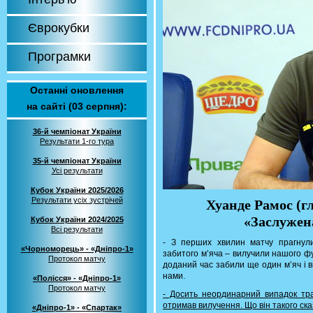
Єврокубки
Програмки
Останні оновлення
на сайті (03 серпня):
36-й чемпіонат України
Результати 1-го тура
35-й чемпіонат України
Усі результати
Кубок України 2025/2026
Результати усіх зустрічей
Хуанде Рамос (г
«Заслужен
Кубок України 2024/2025
Всі результати
- З перших хвилин матчу прагнул
«Чорноморець» - «Дніпро-1»
забитого м’яча – вилучили нашого фу
Протокол матчу
доданий час забили ще один м’яч і в
нами.
«Полісся» - «Дніпро-1»
Протокол матчу
- Досить неординарний випадок тр
отримав вилучення. Що він такого ска
«Дніпро-1» - «Спартак»