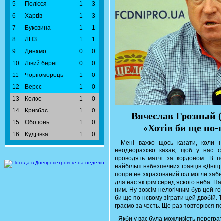
5
Полісся
1
3
6
Харків
1
3
7
Буковина
1
1
8
ЛНЗ
1
1
9
Динамо
0
0
10
Лівий берег
0
0
11
Чорноморець
1
0
12
Верес
1
0
13
Колос
1
0
14
Кривбас
1
0
Вячеслав Грозный 
15
Оболонь
1
0
«Хотів би ще по-
16
Кудрівка
1
0
- Мені важко щось казати, коли н
неодноразово казав, щоб у нас с
проводять матчі за кордоном. В 
найбільш небезпечних гравців «Дніпр
попри не зарахований гол могли заби
для нас як грім серед ясного неба. 
ним. Ну зовсім нелогічним був цей гол
би ще по-новому зіграти цей двобій. 
граємо за честь. Ще раз повторюся п
- Якби у вас була можливість перегра