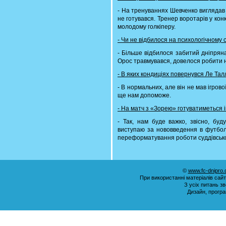
- На тренуваннях Шевченко виглядав
не готувався. Тренер воротарів у ко
молодому голкіперу.
- Чи не відбилося на психологічному 
- Більше відбилося забитий дніпряна
Орос травмувався, довелося робити 
- В яких кондиціях повернувся Ле Тал
- В нормальних, але він не мав ігрово
ще нам допоможе.
- На матч з «Зорею» готуватиметься 
- Так, нам буде важко, звісно, буд
виступаю за нововведення в футбол 
переформатування роботи суддівсько
©
www.fc-dnipro
При використанні матеріалів сай
З усіх питань з
Дизайн, прогр