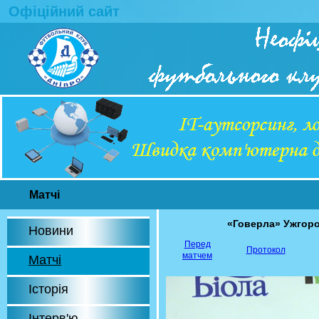
Офіційний сайт
Матчі
«Говерла» Ужгор
Новини
Перед
Протокол
матчем
Матчі
Історія
Інтерв'ю